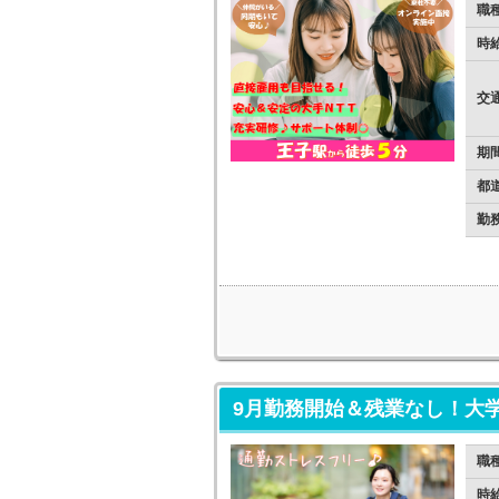
職
時
交
期
都
勤
9月勤務開始＆残業なし！大
職
時