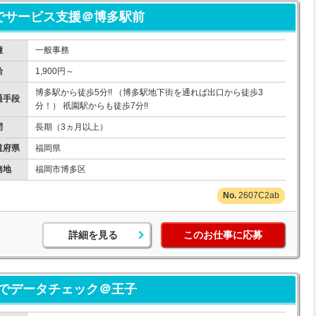
議でサービス支援＠博多駅前
種
一般事務
給
1,900円～
博多駅から徒歩5分!! （博多駅地下街を通れば出口から徒歩3
通手段
分！） 祇園駅からも徒歩7分!!
間
長期（3ヵ月以上）
道府県
福岡県
務地
福岡市博多区
2607C2ab
詳細を見る
このお仕事に応募
Tでデータチェック＠王子