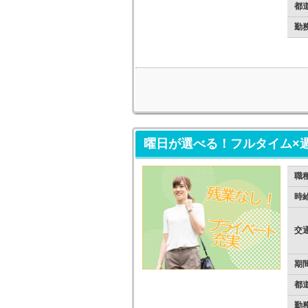
都
勤
曜日が選べる！フルタイム×
職
時
交
期
都
勤