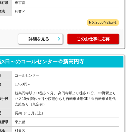
道府県
東京都
務地
杉並区
2606M2aw-1
詳細を見る
このお仕事に応募
週3日～のコールセンター＠新高円寺
種
コールセンター
給
1,450円～
新高円寺駅より徒歩２分、 高円寺駅より徒歩12分、 中野駅より
通手段
バス15分 阿佐ヶ谷や荻窪からも自転車通勤OK!! ※自転車通勤代
支給あり（規定有）
間
長期（3ヵ月以上）
道府県
東京都
務地
杉並区