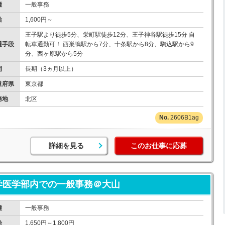
種
一般事務
給
1,600円～
王子駅より徒歩5分、栄町駅徒歩12分、王子神谷駅徒歩15分 自
通手段
転車通勤可！ 西巣鴨駅から7分、十条駅から8分、駒込駅から9
分、西ヶ原駅から5分
間
長期（3ヵ月以上）
道府県
東京都
務地
北区
2606B1ag
詳細を見る
このお仕事に応募
学医学部内での一般事務＠大山
種
一般事務
給
1,650円～1,800円