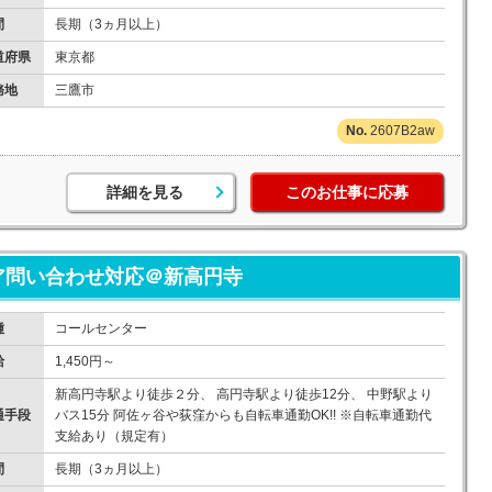
間
長期（3ヵ月以上）
道府県
東京都
務地
三鷹市
2607B2aw
詳細を見る
このお仕事に応募
ア問い合わせ対応＠新高円寺
種
コールセンター
給
1,450円～
新高円寺駅より徒歩２分、 高円寺駅より徒歩12分、 中野駅より
通手段
バス15分 阿佐ヶ谷や荻窪からも自転車通勤OK!! ※自転車通勤代
支給あり（規定有）
間
長期（3ヵ月以上）