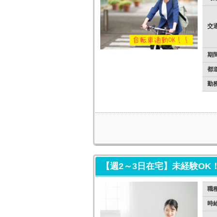
交
期
都
勤
【週2～3日在宅】未経験OK
職
時