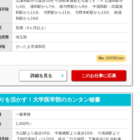
北浦和駅から徒歩10分 ≪自転車通勤も可能です！≫ 北浦和駅か
ら3分、 浦和駅から7分、 南与野駅から9分、 中浦和駅・武蔵浦
通手段
和駅から11分、 与野駅から11分、 与野本町駅から13分、 南浦
和駅から19分
間
長期（3ヵ月以上）
道府県
埼玉県
務地
さいたま市浦和区
2605B2aw
詳細を見る
このお仕事に応募
やりを活かす！大学医学部のカンタン秘書
種
一般事務
給
1,450円～
大山駅より徒歩10分、 中板橋駅より徒歩10分、 ※池袋駅より
通手段
【池05系統】バス20分、終点「日大病院」下車徒歩1分 自転車