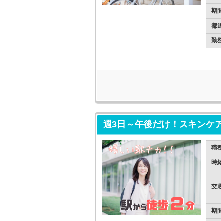
期
都
勤
週3日～午後だけ！スキンケ
職
時
交
期