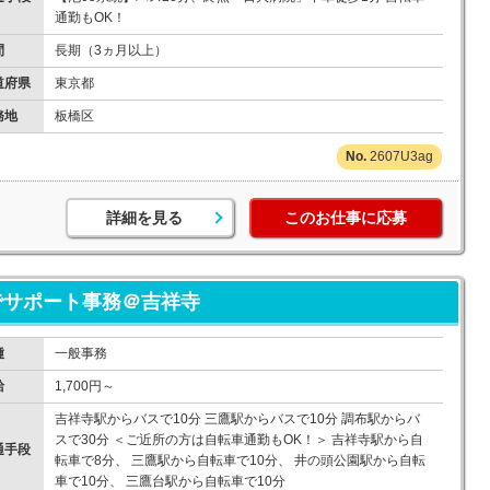
通勤もOK！
間
長期（3ヵ月以上）
道府県
東京都
務地
板橋区
2607U3ag
詳細を見る
このお仕事に応募
でサポート事務＠吉祥寺
種
一般事務
給
1,700円～
吉祥寺駅からバスで10分 三鷹駅からバスで10分 調布駅からバ
スで30分 ＜ご近所の方は自転車通勤もOK！＞ 吉祥寺駅から自
通手段
転車で8分、 三鷹駅から自転車で10分、 井の頭公園駅から自転
車で10分、 三鷹台駅から自転車で10分