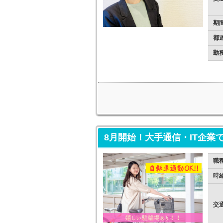
期
都
勤
8月開始！大手通信・IT企業
職
時
交