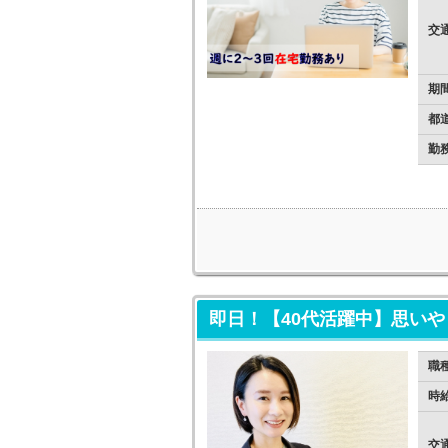
交
期
都
勤
即日！【40代活躍中】思い
職
時
交