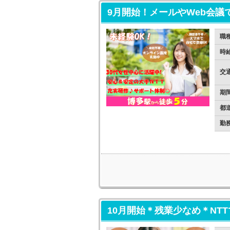
9月開始！メールやWeb会
職
時
交
期
都
勤
10月開始＊残業少なめ＊NT