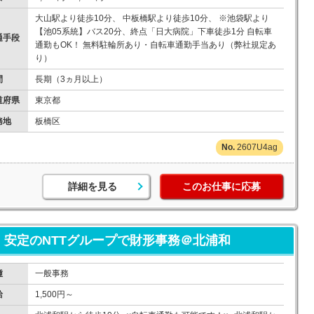
大山駅より徒歩10分、 中板橋駅より徒歩10分、 ※池袋駅より
【池05系統】バス20分、終点「日大病院」下車徒歩1分 自転車
通手段
通勤もOK！ 無料駐輪所あり・自転車通勤手当あり（弊社規定あ
り）
間
長期（3ヵ月以上）
道府県
東京都
務地
板橋区
2607U4ag
詳細を見る
このお仕事に応募
！安定のNTTグループで財形事務＠北浦和
種
一般事務
給
1,500円～