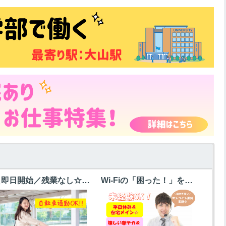
＼即日開始／残業なし☆事務未経験OK!!書類発送や入力など＠東伏見
Wi-Fiの「困った！」を解決！ドコモ光サポート＊時給1750円＠江戸川橋