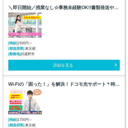
＼即日開始／残業なし☆事務未経験OK!!書類発送や入力など＠東伏見
[時給]
1500円～
[都道府県]
東京都
[勤務地]
武蔵野市
詳細を見る
Wi-Fiの「困った！」を解決！ドコモ光サポート＊時給1750円＠江戸川橋
[時給]
1750円～
[都道府県]
東京都