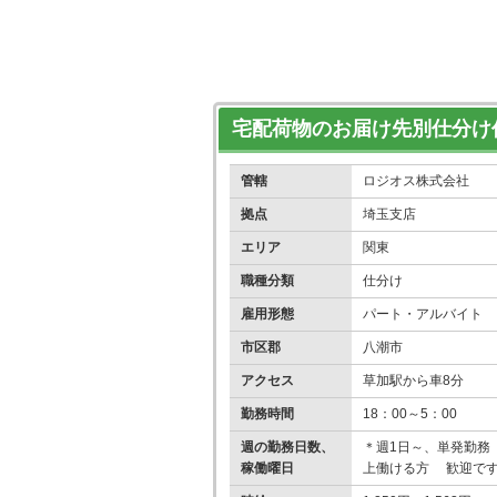
宅配荷物のお届け先別仕分け
管轄
ロジオス株式会社
拠点
埼玉支店
エリア
関東
職種分類
仕分け
雇用形態
パート・アルバイト
市区郡
八潮市
アクセス
草加駅から車8分
勤務時間
18：00～5：00
週の勤務日数、
＊週1日～、単発勤務
稼働曜日
上働ける方 歓迎で