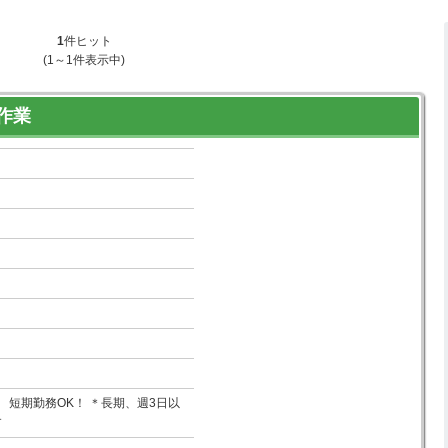
1
件ヒット
(1～1件表示中)
作業
 短期勤務OK！ ＊長期、週3日以
す