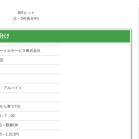
3
件ヒット
(1～3件表示中)
分け
ートルサービス株式会社
店
・アルバイト
から車で7分
0～7：00
日～勤務OK
0円～1,313円