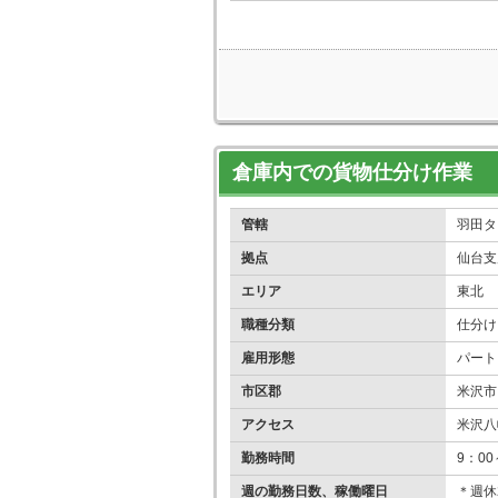
倉庫内での貨物仕分け作業
管轄
羽田タ
拠点
仙台支
エリア
東北
職種分類
仕分け
雇用形態
パート
市区郡
米沢市
アクセス
米沢八
勤務時間
9：00
週の勤務日数、稼働曜日
＊週休