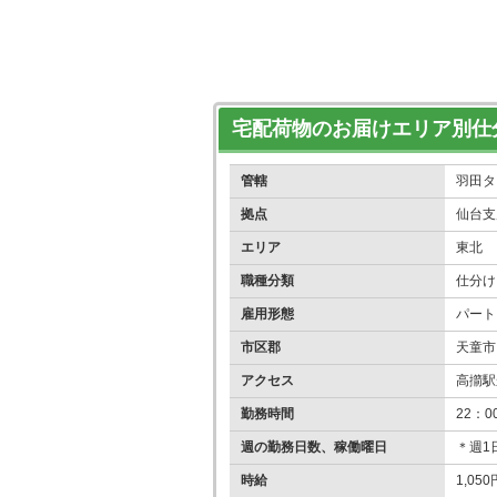
宅配荷物のお届けエリア別仕
管轄
羽田タ
拠点
仙台支
エリア
東北
職種分類
仕分け
雇用形態
パート
市区郡
天童市
アクセス
高擶駅
勤務時間
22：0
週の勤務日数、稼働曜日
＊週1
時給
1,05