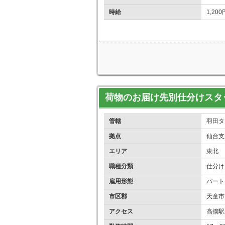
時給
1,20
荷物のお届け先別仕分けスタ
管轄
羽田タ
拠点
仙台支
エリア
東北
職種分類
仕分け
雇用形態
パート
市区郡
天童市
アクセス
高擶駅