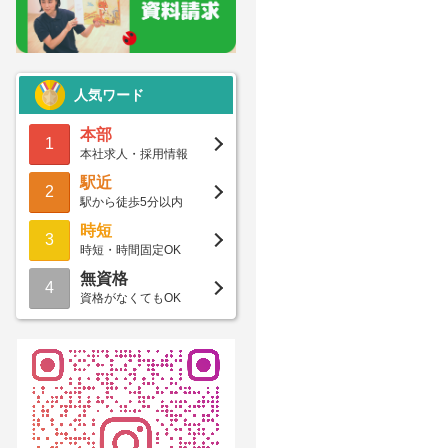
人気ワード
本部
1
本社求人・採用情報
駅近
2
駅から徒歩5分以内
時短
3
時短・時間固定OK
無資格
4
資格がなくてもOK