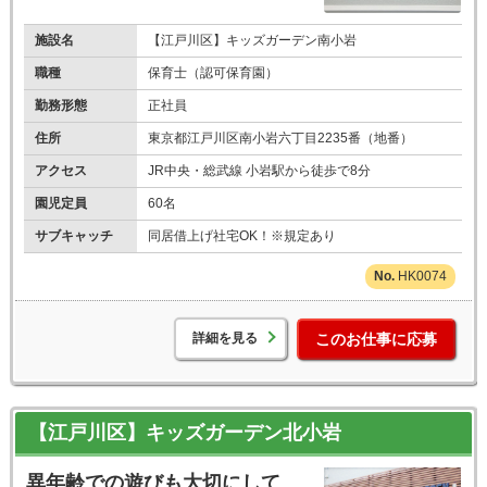
施設名
【江戸川区】キッズガーデン南小岩
職種
保育士（認可保育園）
勤務形態
正社員
住所
東京都江戸川区南小岩六丁目2235番（地番）
アクセス
JR中央・総武線 小岩駅から徒歩で8分
園児定員
60名
サブキャッチ
同居借上げ社宅OK！※規定あり
HK0074
詳細を見る
このお仕事に応募
【江戸川区】キッズガーデン北小岩
異年齢での遊びも大切にして