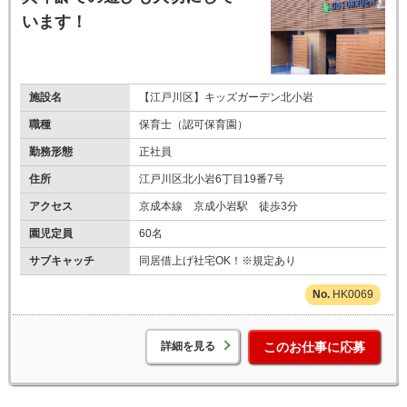
います！
施設名
【江戸川区】キッズガーデン北小岩
職種
保育士（認可保育園）
勤務形態
正社員
住所
江戸川区北小岩6丁目19番7号
アクセス
京成本線 京成小岩駅 徒歩3分
園児定員
60名
サブキャッチ
同居借上げ社宅OK！※規定あり
HK0069
詳細を見る
このお仕事に応募