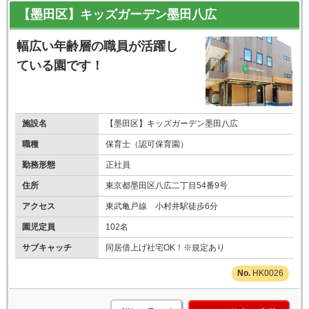
【墨田区】キッズガーデン墨田八広
幅広い年齢層の職員が活躍し
ている園です！
施設名
【墨田区】キッズガーデン墨田八広
職種
保育士（認可保育園）
勤務形態
正社員
住所
東京都墨田区八広二丁目54番9号
アクセス
東武亀戸線 小村井駅徒歩6分
園児定員
102名
サブキャッチ
同居借上げ社宅OK！※規定あり
HK0026