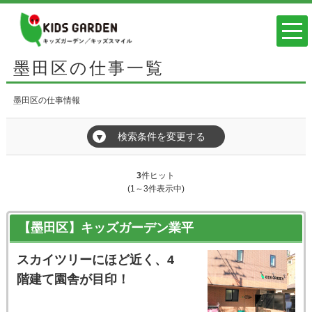
墨田区の仕事一覧
墨田区の仕事情報
検索条件を変更する
▼
3
件ヒット
(1～3件表示中)
【墨田区】キッズガーデン業平
スカイツリーにほど近く、4
階建て園舎が目印！