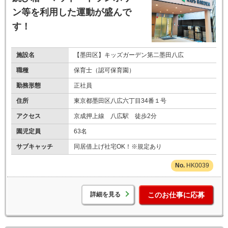
ン等を利用した運動が盛んで
す！
施設名
【墨田区】キッズガーデン第二墨田八広
職種
保育士（認可保育園）
勤務形態
正社員
住所
東京都墨田区八広六丁目34番１号
アクセス
京成押上線 八広駅 徒歩2分
園児定員
63名
サブキャッチ
同居借上げ社宅OK！※規定あり
HK0039
詳細を見る
このお仕事に応募