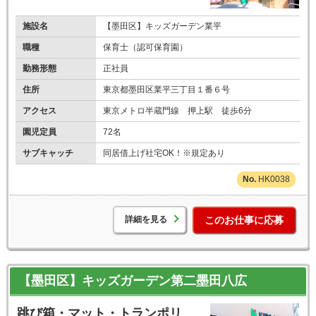
施設名
【墨田区】キッズガーデン業平
職種
保育士（認可保育園）
勤務形態
正社員
住所
東京都墨田区業平三丁目１番６号
アクセス
東京メトロ半蔵門線 押上駅 徒歩6分
園児定員
72名
サブキャッチ
同居借上げ社宅OK！※規定あり
HK0038
詳細を見る
このお仕事に応募
【墨田区】キッズガーデン第二墨田八広
跳び箱・マット・トランポリ