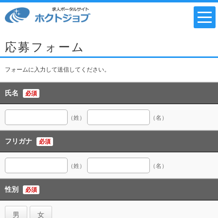
応募フォーム
フォームに入力して送信してください。
氏名
必須
（姓）
（名）
フリガナ
必須
（姓）
（名）
性別
必須
男
女