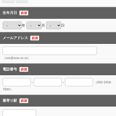
生年月日
必須
年
月
日
メールアドレス
必須
（xxx@xxxx.xx.xx）
電話番号
必須
-
-
（090-3456-
7890）
最寄り駅
必須