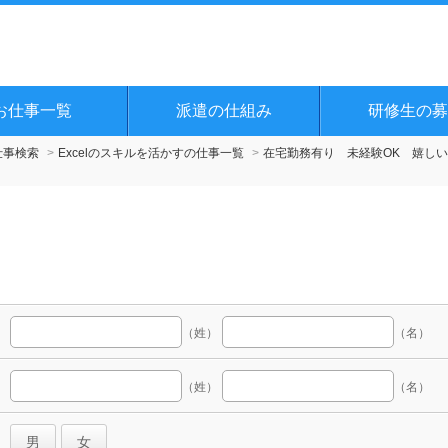
お仕事一覧
派遣の仕組み
研修生の募
仕事検索
Excelのスキルを活かすの仕事一覧
在宅勤務有り 未経験OK 嬉しい
（姓）
（名）
（姓）
（名）
男
女