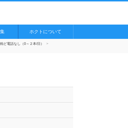
集
ホクトについて
殆ど電話なし（0～２本/日）