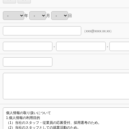
年
月
日
（xxx@xxxx.xx.xx）
-
-