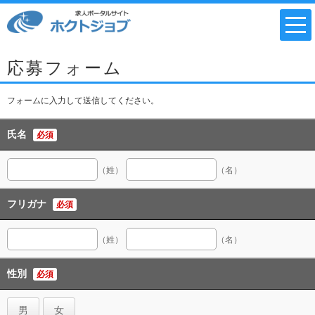
応募フォーム
フォームに入力して送信してください。
氏名
必須
（姓）
（名）
フリガナ
必須
（姓）
（名）
性別
必須
男
女