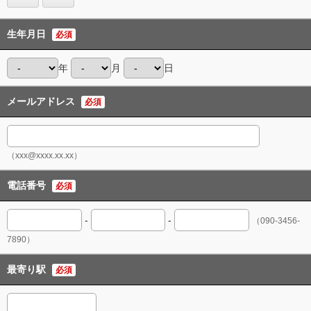
生年月日
必須
年
月
日
メールアドレス
必須
（xxx@xxxx.xx.xx）
電話番号
必須
-
-
（090-3456-
7890）
最寄り駅
必須