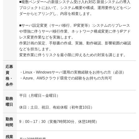
■複数ベンダーへの新規システム受け入れ対応:新規システムの導入
プロジェクトにおいて、システム概要や構成、運用要件などをベン
ダーからヒアリングし、内容を精査します。
■サーバ設定変更（サーバ移行、IP変更等）:システムのリプレース
や増強に伴うサーバ移行作業、ネットワーク構成変更に伴うIPアド
レス変更作業などを実施します。
作業計画の策定、手順書の作成、実施、動作確認、影響範囲の確認
などを担当します。
変更作業に伴うリスクを最小限に抑えるための対策を講じます。
応募
・Linux・Windowsサーバ運用の実務経験をお持ちの方（必須）
資
・Azure、AWSクラウド環境での経験をお持ちの方尚可
格・
条件
平日（月曜日～金曜日）
勤務
曜日
休日：土日、祝日、有給休暇（初年度10日）
勤務
9：00～17：30（実働7時間30分、休憩1時間）
時間
残業