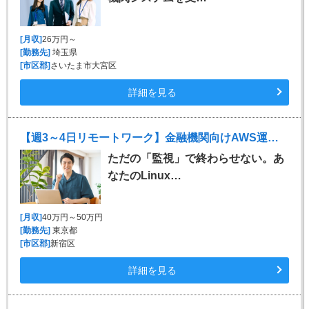
[月収]
26万円～
[勤務先]
埼玉県
[市区郡]
さいたま市大宮区
詳細を見る
【週3～4日リモートワーク】金融機関向けAWS運用保守
ただの「監視」で終わらせない。あ
なたのLinux…
[月収]
40万円～50万円
[勤務先]
東京都
[市区郡]
新宿区
詳細を見る