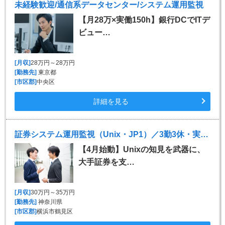
未経験歓迎/通信系データセンター/システム運用監視
【月28万×実働150h】銀行DCでITデ
ビュー…
[月収]
28万円～28万円
[勤務先]
東京都
[市区郡]
中央区
詳細を見る
証券システム運用監視（Unix・JP1）／3勤3休・実働8h～
【4月始動】Unixの知見を武器に、
大手証券を支…
[月収]
30万円～35万円
[勤務先]
神奈川県
[市区郡]
横浜市鶴見区