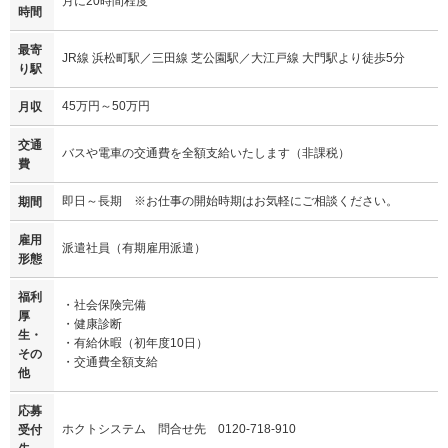
月に20時間程度
時間
最寄
JR線 浜松町駅／三田線 芝公園駅／大江戸線 大門駅より徒歩5分
り駅
45万円～50万円
月収
交通
バスや電車の交通費を全額支給いたします（非課税）
費
即日～長期 ※お仕事の開始時期はお気軽にご相談ください。
期間
雇用
派遣社員（有期雇用派遣）
形態
福利
・社会保険完備
厚
・健康診断
生・
・有給休暇（初年度10日）
その
・交通費全額支給
他
応募
ホクトシステム 問合せ先 0120-718-910
受付