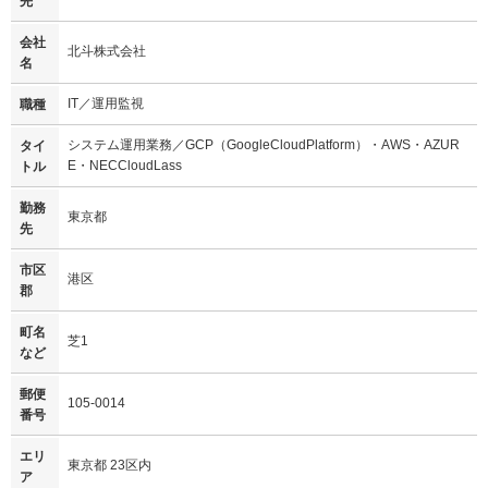
先
会社
北斗株式会社
名
IT／運用監視
職種
システム運用業務／GCP（GoogleCloudPlatform）・AWS・AZUR
タイ
E・NECCloudLass
トル
勤務
東京都
先
市区
港区
郡
町名
芝1
など
郵便
105-0014
番号
エリ
東京都 23区内
ア