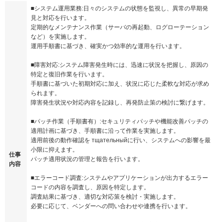
■システム運用業務:日々のシステムの状態を監視し、異常の早期発
見と対応を行います。
定期的なメンテナンス作業（サーバの再起動、ログローテーション
など）を実施します。
運用手順書に基づき、確実かつ効率的な運用を行います。
■障害対応:システム障害発生時には、迅速に状況を把握し、原因の
特定と復旧作業を行います。
手順書に基づいた初期対応に加え、状況に応じた柔軟な対応が求め
られます。
障害発生状況や対応内容を記録し、再発防止策の検討に繋げます。
■パッチ作業（手順書有）:セキュリティパッチや機能改善パッチの
適用計画に基づき、手順書に沿って作業を実施します。
適用前後の動作確認を тщательныйに行い、システムへの影響を最
小限に抑えます。
仕事
パッチ適用状況の管理と報告を行います。
内容
■エラーコード調査:システムやアプリケーションが出力するエラー
コードの内容を調査し、原因を特定します。
調査結果に基づき、適切な対応策を検討・実施します。
必要に応じて、ベンダーへの問い合わせや連携を行います。