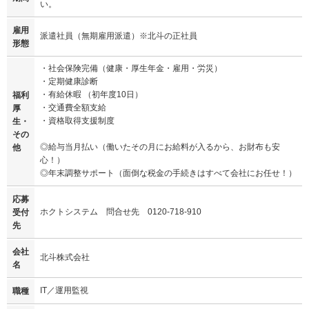
い。
雇用
派遣社員（無期雇用派遣）※北斗の正社員
形態
・社会保険完備（健康・厚生年金・雇用・労災）
・定期健康診断
・有給休暇 （初年度10日）
福利
・交通費全額支給
厚
・資格取得支援制度
生・
その
◎給与当月払い（働いたその月にお給料が入るから、お財布も安
他
心！）
◎年末調整サポート（面倒な税金の手続きはすべて会社にお任せ！）
応募
ホクトシステム 問合せ先 0120-718-910
受付
先
会社
北斗株式会社
名
IT／運用監視
職種