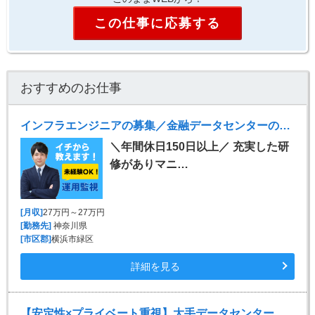
この仕事に応募する
おすすめのお仕事
インフラエンジニアの募集／金融データセンターの運用監視
＼年間休日150日以上／ 充実した研
修がありマニ…
[月収]
27万円～27万円
[勤務先]
神奈川県
[市区郡]
横浜市緑区
詳細を見る
【安定性×プライベート重視】大手データセンターの運用監視／未経験歓迎・3勤3休