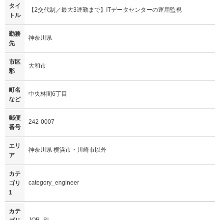
タイ
【2交代制／最大3連勤まで】ITデータセンターの運用監視
トル
勤務
神奈川県
先
市区
大和市
郡
町名
中央林間6丁目
など
郵便
242-0007
番号
エリ
神奈川県 横浜市・川崎市以外
ア
カテ
category_engineer
ゴリ
1
カテ
JOB_SI