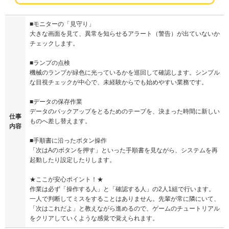
■モニターの「見守り」
大きな画面を見て、異常を知らせるアラート（警告）が出ていないか
チェックします。
■ランプの点検
機械のランプが緑色に光っているかを巡回して確認します。シンプル
な目視チェックが中心で、未経験からでも始めやすい業務です。
■データの保存作業
データのバックアップをとるためのテープを、決まった時間に新しい
仕事
ものへ差し替えます。
内容
■手順書に沿ったボタン操作
「次はAのボタンを押す」といった手順書を見ながら、システムを再
起動したり設定したりします。
★ここが安心ポイント！★
作業は必ず「操作する人」と「確認する人」の2人1組で行います。
一人で判断してミスをすることはありません。先輩が常に隣にいて、
「次はこれだよ」と教えながら進めるので、ゲームのチュートリアル
をクリアしていくような感覚で覚えられます。