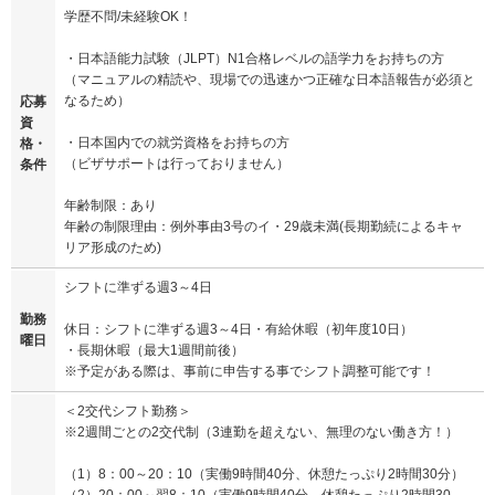
学歴不問/未経験OK！
・日本語能力試験（JLPT）N1合格レベルの語学力をお持ちの方
（マニュアルの精読や、現場での迅速かつ正確な日本語報告が必須と
なるため）
応募
資
・日本国内での就労資格をお持ちの方
格・
（ビザサポートは行っておりません）
条件
年齢制限：あり
年齢の制限理由：例外事由3号のイ・29歳未満(長期勤続によるキャ
リア形成のため)
シフトに準ずる週3～4日
勤務
休日：シフトに準ずる週3～4日・有給休暇（初年度10日）
曜日
・長期休暇（最大1週間前後）
※予定がある際は、事前に申告する事でシフト調整可能です！
＜2交代シフト勤務＞
※2週間ごとの2交代制（3連勤を超えない、無理のない働き方！）
（1）8：00～20：10（実働9時間40分、休憩たっぷり2時間30分）
（2）20：00～翌8：10（実働9時間40分、休憩たっぷり2時間30