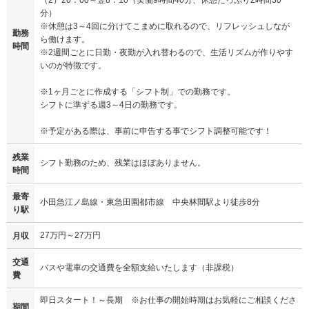
分）
※休憩は3～4回に分けてこまめに取れるので、リフレッシュしなが
勤務
ら働けます。
時間
※2週間ごとに日勤・夜勤が入れ替わるので、生活リズムが作りやす
いのが特徴です。
※1ヶ月ごとに作成する「シフト制」での勤務です。
シフトに準ずる週3～4日の勤務です。
※予定がある際は、事前に申告する事でシフト調整可能です！
残業
シフト勤務のため、残業はほぼありません。
時間
最寄
小田急江ノ島線・東急田園都市線 中央林間駅より徒歩8分
り駅
27万円～27万円
月収
交通
バスや電車の交通費を全額支給いたします（非課税）
費
即日スタート！～長期 ※お仕事の開始時期はお気軽にご相談くださ
期間