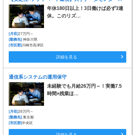
年休180日以上！3日働けば必ず3連
休。このリズ…
[月収]
27万円～
[勤務先]
神奈川県
[市区郡]
川崎市高津区
詳細を見る
通信系システムの運用保守
未経験でも月給26万円～！実働7.5
時間×残業ほ…
[月収]
26万円～
[勤務先]
東京都
[市区郡]
中央区
詳細を見る