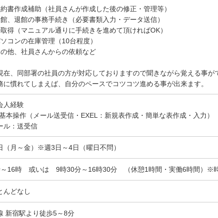
契約書作成補助（社員さんが作成した後の修正・管理等）
入館、退館の事務手続き（必要書類入力・データ送信）
ID取得（マニュアル通りに手続きを進めて頂ければOK）
パソコンの在庫管理（10台程度）
その他、社員さんからの依頼など
現在、同部署の社員の方が対応しておりますので聞きながら覚える事が
務に慣れてしまえば、自分のペースでコツコツ進める事が出来ます。
会人経験
C基本操作（メール送受信・EXEL：新規表作成・簡単な表作成・入力）
ール：送受信
日（月～金）※週3日～4日（曜日不問）
時～16時 或いは 9時30分～16時30分 （休憩1時間・実働6時間）※
とんどなし
線 新宿駅より徒歩5～8分