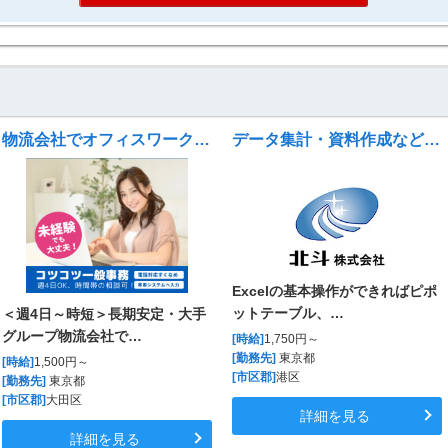
物流会社でオフィスワーク／データ入力やメールチェック
データ集計・資料作成など一般事務
Excelの基本操作ができればピポ
ットテーブル、…
＜週4日～時短＞長期安定・大手
グループ物流会社で…
[時給]
1,750円～
[勤務先]
東京都
[時給]
1,500円～
[市区郡]
港区
[勤務先]
東京都
[市区郡]
大田区
詳細を見る
詳細を見る