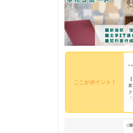
*
【
ここがポイント！
業
ク
「
□