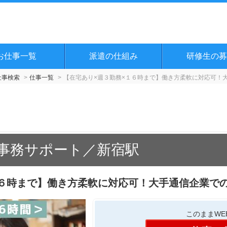
お仕事一覧
派遣の仕組み
研修生の募
仕事検索
仕事一覧
【在宅あり×週３勤務×１６時まで】働き方柔軟に対応可！
・事務サポート／新宿駅
１６時まで】働き方柔軟に対応可！大手通信企業で
このままWE