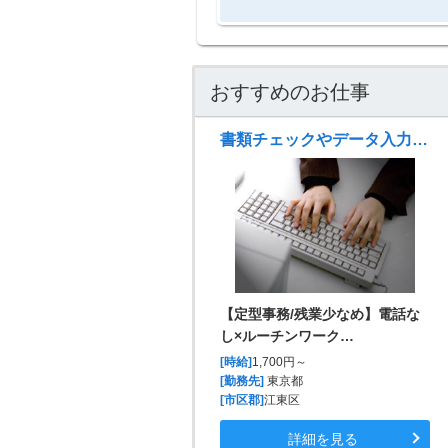
おすすめのお仕事
書類チェックやデータ入力など一般事務
【定型事務/残業少なめ】電話な
し×ルーチンワーク…
[時給]
1,700円～
[勤務先]
東京都
[市区郡]
江東区
詳細を見る