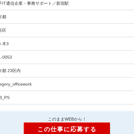
手IT通信企業・事務サポート／新宿駅
京都
谷区
々木3
1-0053
京都 23区内
egory_officework
B_PS
このままWEBから！
この仕事に応募する