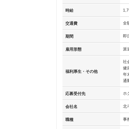
1,
時給
全
交通費
即
期間
派
雇用形態
社
健
福利厚生・その他
年
通
ホ
応募受付先
北
会社名
事
職種