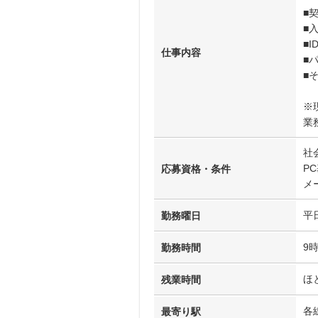
■
■
■
仕事内容
■
■
※
業
社
P
応募資格・条件
メ
平
勤務曜日
9
勤務時間
ほ
残業時間
各
最寄り駅