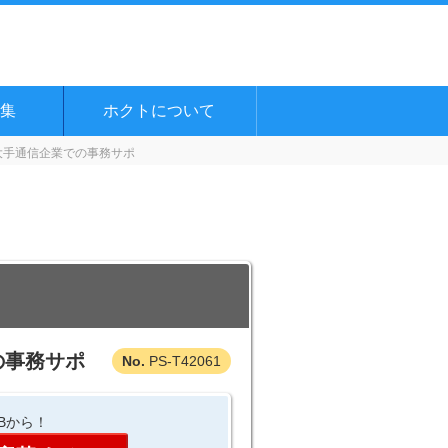
集
ホクトについて
大手通信企業での事務サポ
の事務サポ
PS-T42061
Bから！