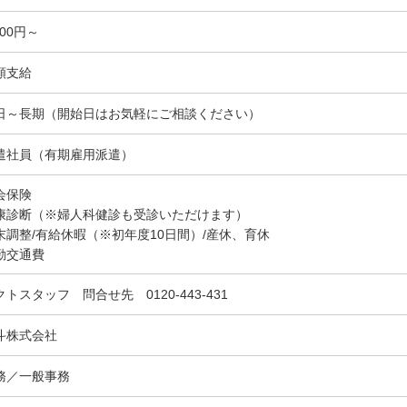
700円～
額支給
日～長期（開始日はお気軽にご相談ください）
遣社員（有期雇用派遣）
会保険
康診断（※婦人科健診も受診いただけます）
末調整/有給休暇（※初年度10日間）/産休、育休
勤交通費
クトスタッフ 問合せ先 0120-443-431
斗株式会社
務／一般事務