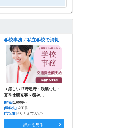
学校事務／私立学校で消耗品購入・会計ソフトへ入力
＜嬉しい17時定時・残業なし・
夏季休暇充実＞穏や…
[時給]
1,600円～
[勤務先]
埼玉県
[市区郡]
さいたま市大宮区
詳細を見る