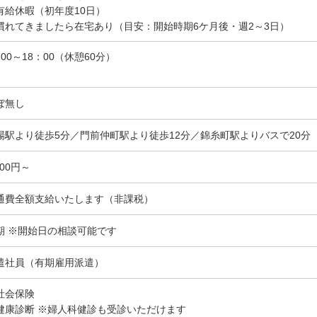
有給休暇（初年度10日）
慣れてきましたら在宅あり（目安：開始時期6ケ月後・週2～3日）
：00～18：00（休憩60分）
ぼ無し
場駅より徒歩5分／門前仲町駅より徒歩12分／錦糸町駅よりバスで20分
700円～
通費全額支給いたします（非課税）
期 ※開始日の相談可能です
遣社員（有期雇用派遣）
社会保険
健康診断 ※婦人科健診も受診いただけます