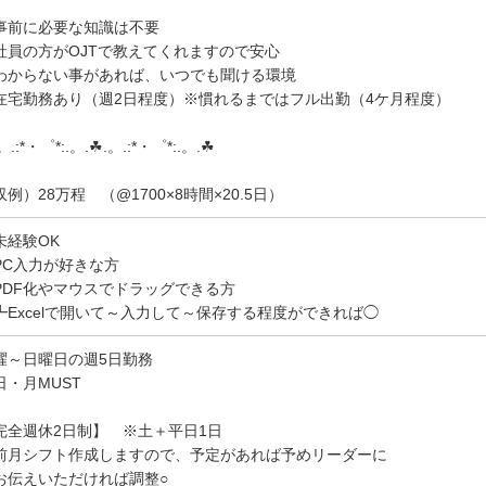
事前に必要な知識は不要
社員の方がOJTで教えてくれますので安心
わからない事があれば、いつでも聞ける環境
在宅勤務あり（週2日程度）※慣れるまではフル出勤（4ケ月程度）
.。.:*・゜*:.。.☘︎.。.:*・゜*:.。.☘︎
収例）28万程 （@1700×8時間×20.5日）
未経験OK
PC入力が好きな方
PDF化やマウスでドラッグできる方
Excelで開いて～入力して～保存する程度ができれば◯
曜～日曜日の週5日勤務
日・月MUST
完全週休2日制】 ※土＋平日1日
前月シフト作成しますので、予定があれば予めリーダーに
伝えいただければ調整○