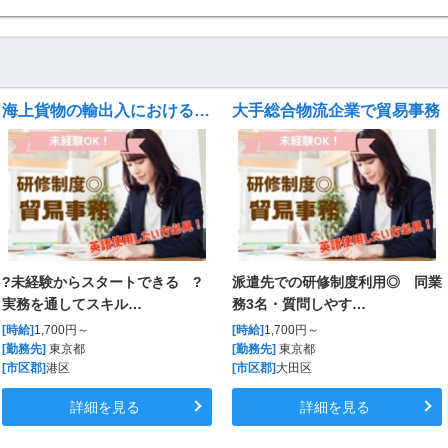
海上貨物の輸出入におけるカスタマーサービス
大手総合物流企業で貿易事務
?未経験からスタートできる ?
派遣先での研修制度利用◎ 同業
実務を通してスキル…
務3名・質問しやす…
[時給]
1,700円～
[時給]
1,700円～
[勤務先]
東京都
[勤務先]
東京都
[市区郡]
港区
[市区郡]
大田区
詳細を見る
詳細を見る