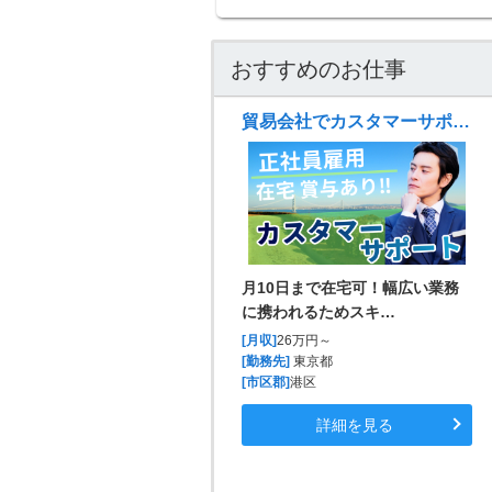
おすすめのお仕事
貿易会社でカスタマーサポート
月10日まで在宅可！幅広い業務
に携われるためスキ…
[月収]
26万円～
[勤務先]
東京都
[市区郡]
港区
詳細を見る