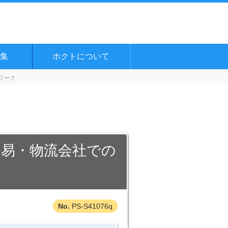
集
ホクトについて
ワーク
貿易・物流会社での
PS-S41076q