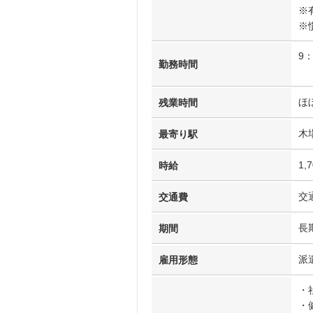
※
※
9
勤務時間
ほ
残業時間
木
最寄り駅
1,
時給
交
交通費
長
期間
派
雇用形態
・
・