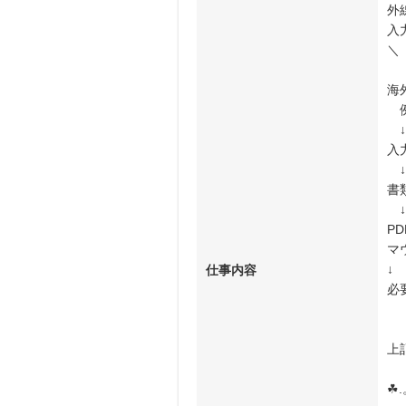
外
入
＼
海
例
↓
入
↓
書
↓
P
マ
↓
仕事内容
必
上
☘︎