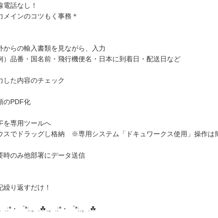
線電話なし！
力メインのコツもく事務＊
外からの輸入書類を見ながら、入力
）品番・国名前・飛行機便名・日本に到着日・配送日など
力した内容のチェック
類のPDF化
DFを専用ツールへ
ウスでドラッグし格納 ※専用システム「ドキュワークス使用」操作は
要時のみ他部署にデータ送信
記繰り返すだけ！
.。.:*・゜*:.。.☘︎.。.:*・゜*:.。.☘︎