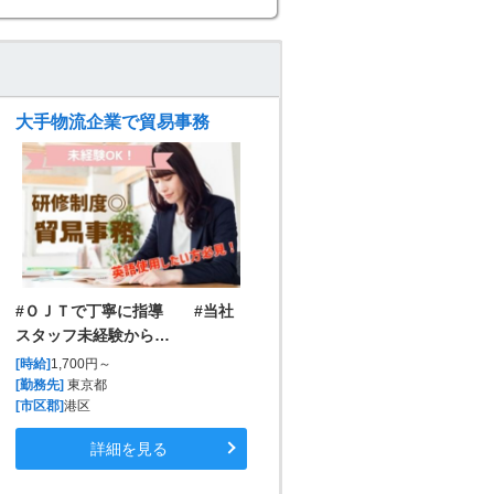
大手物流企業で貿易事務
#ＯＪＴで丁寧に指導 #当社
スタッフ未経験から…
[時給]
1,700円～
[勤務先]
東京都
[市区郡]
港区
詳細を見る