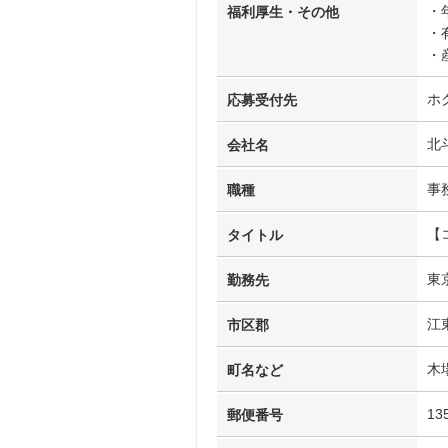
・
福利厚生・その他
・
・
ホ
応募受付先
北
会社名
事
職種
【
タイトル
東
勤務先
江
市区郡
木
町名など
13
郵便番号