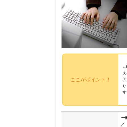
⭐
大
ここがポイント！
の
り
す
一
／