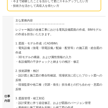
・今まで経験したことを活かして更にスキルアップしたい方
・技術力を活かして高収入を得たい方
主な業務内容
￣￣￣￣￣￣￣￣￣￣￣￣￣￣￣￣￣
レジャー施設の改修工事における電気設備図面の作成、BIMモデル
の作成を担当いただきます。
1. 図面・モデル作成（CAD/BIM）
・電気設備（強電・弱電設備／配線・配管等）の施工図・総合図の
作成
・3Dモデルの構築、および属性情報の入力
・各設備間の干渉チェックと納まりの検討・修正
2. 技術調整・検討
・設計図と施工図の整合性確認、現場状況に応じたプロット図への
反映
・現場監督や他工種（空調・衛生）担当者との打ち合わせ・意図の
反映
仕事
3. 図面管理・竣工対応
内容
・設計変更に伴う追従修正、および図面のバージョン管理
・最終的な施工実績を反映した竣工図の作成