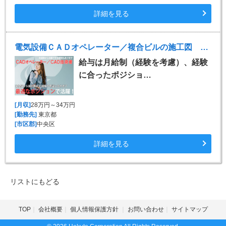
詳細を見る
電気設備ＣＡＤオペレーター／複合ビルの施工図 ※Tfas、Rebro
給与は月給制（経験を考慮）、経験
に合ったポジショ…
[月収]
28万円～34万円
[勤務先]
東京都
[市区郡]
中央区
詳細を見る
リストにもどる
TOP
会社概要
個人情報保護方針
お問い合わせ
サイトマップ