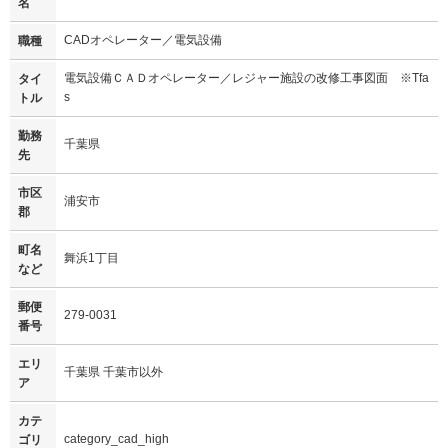
名
CADオペレーター／電気設備
職種
電気設備ＣＡＤオペレーター／レジャー施設の改修工事図面 ※Tfa
タイ
s
トル
勤務
千葉県
先
市区
浦安市
郡
町名
舞浜1丁目
など
郵便
279-0031
番号
エリ
千葉県 千葉市以外
ア
カテ
category_cad_high
ゴリ