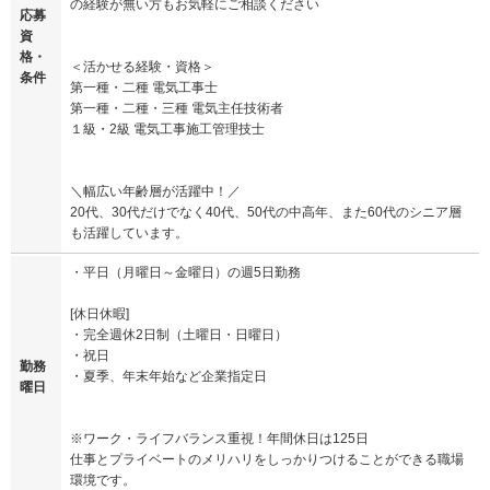
の経験が無い方もお気軽にご相談ください
応募
資
格・
＜活かせる経験・資格＞
条件
第一種・二種 電気工事士
第一種・二種・三種 電気主任技術者
１級・2級 電気工事施工管理技士
＼幅広い年齢層が活躍中！／
20代、30代だけでなく40代、50代の中高年、また60代のシニア層
も活躍しています。
・平日（月曜日～金曜日）の週5日勤務
[休日休暇]
・完全週休2日制（土曜日・日曜日）
・祝日
勤務
・夏季、年末年始など企業指定日
曜日
※ワーク・ライフバランス重視！年間休日は125日
仕事とプライベートのメリハリをしっかりつけることができる職場
環境です。