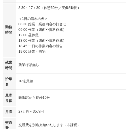
8:30～17：30（休憩60分／実働8時間）
＜1日の流れの例＞
08:30 始業 業務内容の打合せ
勤務
09:00 作業（図面や資料作成）
時間
12:00 昼休憩
13:00 作業（図面や資料作成）
18:45 一日の作業内容の報告
19:00 終業・帰宅
残業
残業ほぼ無し
時間
沿線
JR京葉線
名
最寄
舞浜駅から徒歩10分
り駅
27万円～35万円
月収
交通
交通費を別途支給いたします（非課税）
費