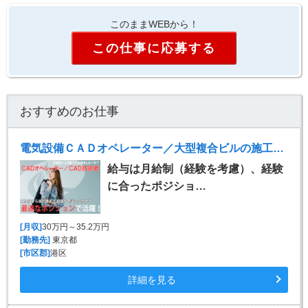
このままWEBから！
この仕事に応募する
おすすめのお仕事
電気設備ＣＡＤオペレーター／大型複合ビルの施工図 ※Tfas
給与は月給制（経験を考慮）、経験
に合ったポジショ…
[月収]
30万円～35.2万円
[勤務先]
東京都
[市区郡]
港区
詳細を見る