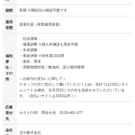
長期 ※開始日の相談可能です
期間
雇用
派遣社員（有期雇用派遣）
形態
・社会保険
・健康診断 ※婦人科健診も受診可能
・年末調整
・有給休暇 ※初年度10日間
福利
・産休、育休
厚
・受動喫煙対策／敷地内、及び屋内禁煙
生・
その
＜お給与の支払いに関して＞
他
スタッフの方に安心して働いていただくため、当社では15日にタイ
ムシートを締め、当月25日にその分を支給させていただいていま
す。（支払いサイトは10日以内！）
応募
ホクトCAD 問合せ先 0120-461-077
受付
先
会社
北斗株式会社