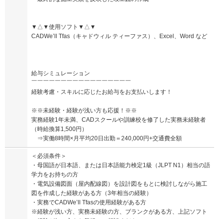
▼△▼使用ソフト▼△▼
CADWe’ll Tfas（キャドウィル ティーファス）、Excel、Word など
給与シミュレーション
￣￣￣￣￣￣￣￣￣￣￣￣￣￣￣￣￣
経験考慮・スキルに応じたお給与をお支払いします！
※※未経験・経験が浅い方も応援！※※
実務経験1年未満、CADスクールや訓練校を修了した実務未経験者
（時給換算1,500円）
⇒実働8時間×月平均20日出勤＝240,000円+交通費全額
＜必須条件＞
・母国語が日本語、または日本語能力検定1級（JLPT N1）相当の語
学力をお持ちの方
・電気設備図面（屋内配線図）を設計図をもとに検討しながら施工
図を作成した経験がある方（3年相当の経験）
・実務でCADWe’ll Tfasの使用経験がある方
※経験が浅い方、実務未経験の方、ブランクがある方、上記ソフト