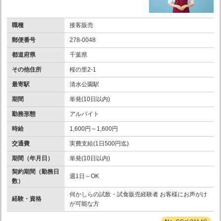
職種
接客販売
郵便番号
278-0048
都道府県
千葉県
その他住所
桜の里2-1
最寄駅
清水公園駅
期間
単発(10日以内)
勤務形態
アルバイト
時給
1,600円～1,600円
交通費
実費支給(1日500円迄)
期間（年月日）
単発(10日以内)
契約期間（勤務日
週1日～OK
数）
何かしらの試飲・試食販売経験者 お客様にお声がけ
経験・資格
が可能な方