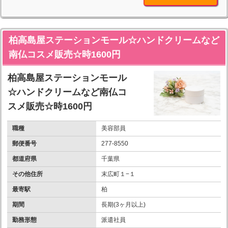
柏高島屋ステーションモール☆ハンドクリームなど
南仏コスメ販売☆時1600円
柏高島屋ステーションモール
☆ハンドクリームなど南仏コ
スメ販売☆時1600円
職種
美容部員
郵便番号
277-8550
都道府県
千葉県
その他住所
末広町１−１
最寄駅
柏
期間
長期(3ヶ月以上)
勤務形態
派遣社員