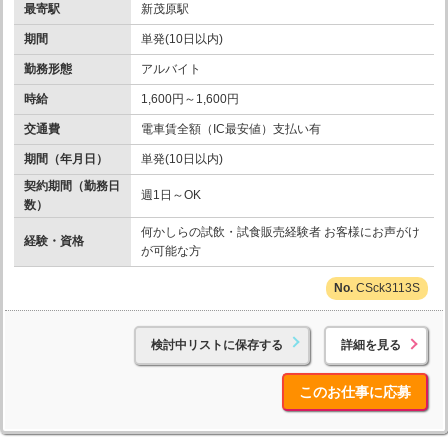
最寄駅
新茂原駅
期間
単発(10日以内)
勤務形態
アルバイト
時給
1,600円～1,600円
交通費
電車賃全額（IC最安値）支払い有
期間（年月日）
単発(10日以内)
契約期間（勤務日
週1日～OK
数）
何かしらの試飲・試食販売経験者 お客様にお声がけ
経験・資格
が可能な方
CSck3113S
検討中リストに保存する
詳細を見る
このお仕事に応募