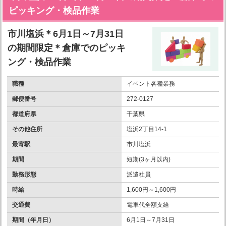
ピッキング・検品作業
市川塩浜＊6月1日～7月31日
の期間限定＊倉庫でのピッキ
ング・検品作業
職種
イベント各種業務
郵便番号
272-0127
都道府県
千葉県
その他住所
塩浜2丁目14-1
最寄駅
市川塩浜
期間
短期(3ヶ月以内)
勤務形態
派遣社員
時給
1,600円～1,600円
交通費
電車代全額支給
期間（年月日）
6月1日～7月31日