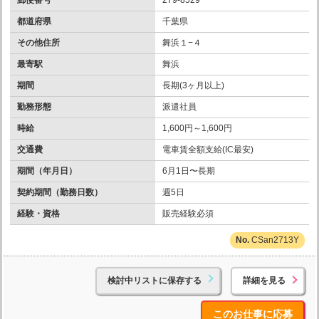
郵便番号
279-8529
都道府県
千葉県
その他住所
舞浜１−４
最寄駅
舞浜
期間
長期(3ヶ月以上)
勤務形態
派遣社員
時給
1,600円～1,600円
交通費
電車賃全額支給(IC最安)
期間（年月日）
6月1日〜長期
契約期間（勤務日数）
週5日
経験・資格
販売経験必須
CSan2713Y
検討中リストに保存する
詳細を見る
このお仕事に応募