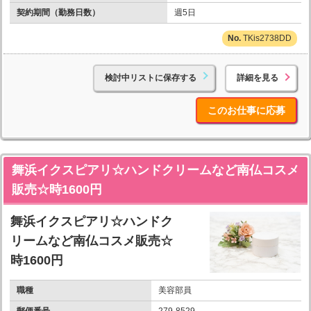
契約期間（勤務日数）
週5日
TKis2738DD
検討中リストに保存する
詳細を見る
このお仕事に応募
舞浜イクスピアリ☆ハンドクリームなど南仏コスメ
販売☆時1600円
舞浜イクスピアリ☆ハンドク
リームなど南仏コスメ販売☆
時1600円
職種
美容部員