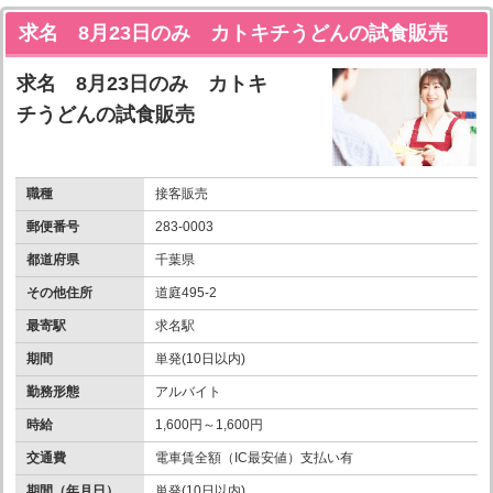
求名 8月23日のみ カトキチうどんの試食販売
求名 8月23日のみ カトキ
チうどんの試食販売
職種
接客販売
郵便番号
283-0003
都道府県
千葉県
その他住所
道庭495-2
最寄駅
求名駅
期間
単発(10日以内)
勤務形態
アルバイト
時給
1,600円～1,600円
交通費
電車賃全額（IC最安値）支払い有
期間（年月日）
単発(10日以内)