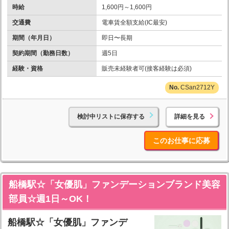
時給
1,600円～1,600円
交通費
電車賃全額支給(IC最安)
期間（年月日）
即日〜長期
契約期間（勤務日数）
週5日
経験・資格
販売未経験者可(接客経験は必須)
CSan2712Y
検討中リストに保存する
詳細を見る
このお仕事に応募
船橋駅☆「女優肌」ファンデーションブランド美容
部員☆週1日～OK！
船橋駅☆「女優肌」ファンデ