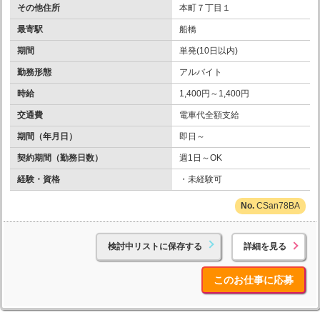
その他住所
本町７丁目１
最寄駅
船橋
期間
単発(10日以内)
勤務形態
アルバイト
時給
1,400円～1,400円
交通費
電車代全額支給
期間（年月日）
即日～
契約期間（勤務日数）
週1日～OK
経験・資格
・未経験可
CSan78BA
検討中リストに保存する
詳細を見る
このお仕事に応募