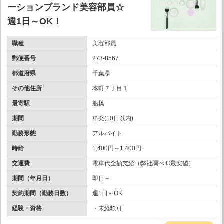
ーションブランド美容部員☆
週1日～OK！
職種
美容部員
郵便番号
273-8567
都道府県
千葉県
その他住所
本町７丁目１
最寄駅
船橋
期間
単発(10日以内)
勤務形態
アルバイト
時給
1,400円～1,400円
交通費
電車代全額支給（弊社調べIC最安値）
期間（年月日）
即日～
契約期間（勤務日数）
週1日～OK
経験・資格
・未経験可