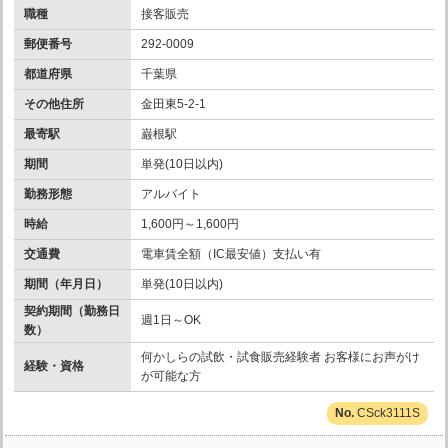
職種
接客販売
郵便番号
292-0009
都道府県
千葉県
その他住所
金田東5-2-1
最寄駅
巌根駅
期間
単発(10日以内)
勤務形態
アルバイト
時給
1,600円～1,600円
交通費
電車賃全額（IC最安値）支払い有
期間（年月日）
単発(10日以内)
契約期間（勤務日
週1日～OK
数）
何かしらの試飲・試食販売経験者 お客様にお声がけ
経験・資格
が可能な方
CSck3111S