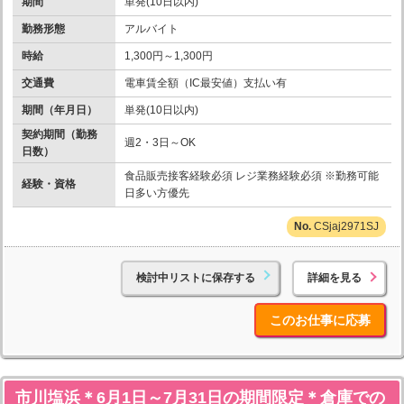
期間
単発(10日以内)
勤務形態
アルバイト
時給
1,300円～1,300円
交通費
電車賃全額（IC最安値）支払い有
期間（年月日）
単発(10日以内)
契約期間（勤務
週2・3日～OK
日数）
食品販売接客経験必須 レジ業務経験必須 ※勤務可能
経験・資格
日多い方優先
CSjaj2971SJ
検討中リストに保存する
詳細を見る
このお仕事に応募
市川塩浜＊6月1日～7月31日の期間限定＊倉庫での