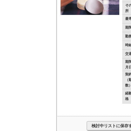
そ
所
最
期
勤
時
交
期
月
契
（
数
経
格
検討中リストに保存