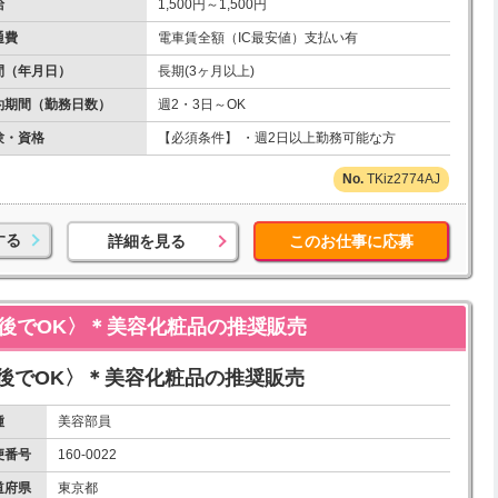
給
1,500円～1,500円
通費
電車賃全額（IC最安値）支払い有
間（年月日）
長期(3ヶ月以上)
約期間（勤務日数）
週2・3日～OK
験・資格
【必須条件】 ・週2日以上勤務可能な方
TKiz2774AJ
する
詳細を見る
このお仕事に応募
前後でOK〉＊美容化粧品の推奨販売
後でOK〉＊美容化粧品の推奨販売
種
美容部員
便番号
160-0022
道府県
東京都