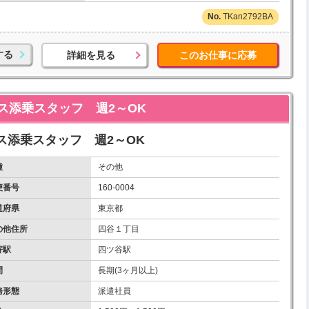
TKan2792BA
する
詳細を見る
このお仕事に応募
ス添乗スタッフ 週2～OK
ス添乗スタッフ 週2～OK
種
その他
便番号
160-0004
道府県
東京都
の他住所
四谷１丁目
寄駅
四ツ谷駅
間
長期(3ヶ月以上)
務形態
派遣社員