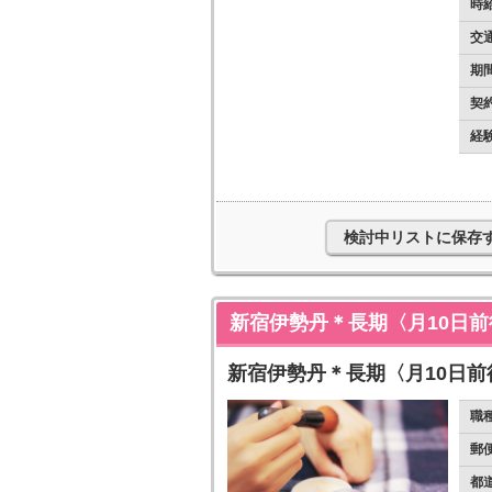
時
交
期
契
経
検討中リストに保存
新宿伊勢丹＊長期〈月10日
新宿伊勢丹＊長期〈月10日前
職
郵
都