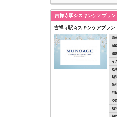
吉祥寺駅☆スキンケアブラン
吉祥寺駅☆スキンケアブラン
職
郵
都
そ
最
期
勤
時
交
期
契