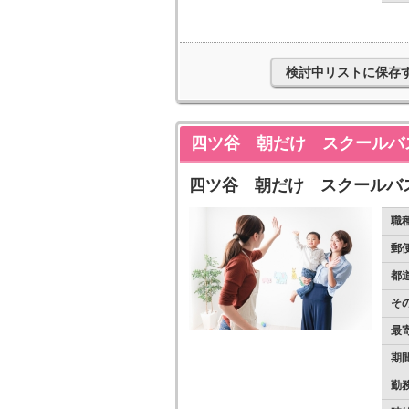
検討中リストに保存
四ツ谷 朝だけ スクールバ
四ツ谷 朝だけ スクールバ
職
郵
都
そ
最
期
勤