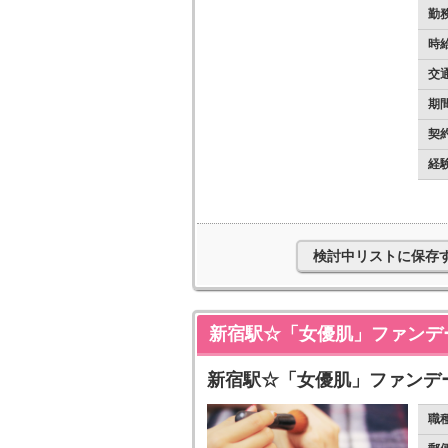
勤
時
交
期
契
経
検討中リストに保存
新宿駅☆「女優肌」ファンデ
新宿駅☆「女優肌」ファンデ
職