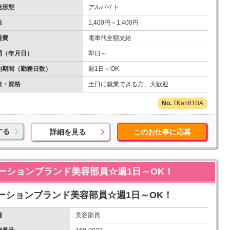
務形態
アルバイト
給
1,400円～1,400円
通費
電車代全額支給
間（年月日）
即日～
約期間（勤務日数）
週1日～OK
験・資格
土日に就業できる方、大歓迎
TKan81BA
する
詳細を見る
このお仕事に応募
ーションブランド美容部員☆週1日～OK！
ーションブランド美容部員☆週1日～OK！
種
美容部員