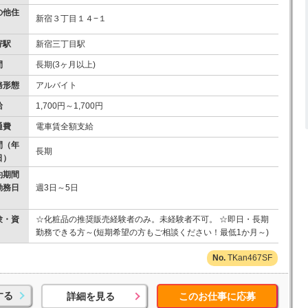
の他住
新宿３丁目１４−１
寄駅
新宿三丁目駅
間
長期(3ヶ月以上)
務形態
アルバイト
給
1,700円～1,700円
通費
電車賃全額支給
間（年
長期
日）
約期間
勤務日
週3日～5日
）
験・資
☆化粧品の推奨販売経験者のみ。未経験者不可。 ☆即日・長期
勤務できる方～(短期希望の方もご相談ください！最低1か月～)
TKan467SF
する
詳細を見る
このお仕事に応募