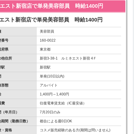
ミネエスト新宿店で単発美容部員 時給1400円
ミネエスト新宿店で単発美容部員 時給1400円
種
美容部員
便番号
160-0022
道府県
東京都
の他住所
新宿3-38-1 ルミネエスト新宿 4Ｆ
寄駅
新宿駅
間
単発(10日以内)
務形態
アルバイト
給
1,400円～1,400円
通費
往復電車賃支給（IC最安値）
間（年月日）
7月20日のみ
約期間（勤務日数）
都合による週0日OK
験・資格
コスメ販売経験のある方(期間は問いません)