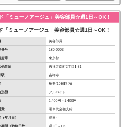
ド「ミューノアージュ」美容部員☆週1日～OK！
ド「ミューノアージュ」美容部員☆週1日～OK！
種
美容部員
便番号
180-0003
道府県
東京都
の他住所
吉祥寺南町2丁目1-31
寄駅
吉祥寺
間
単発(10日以内)
務形態
アルバイト
給
1,400円～1,400円
通費
電車代全額支給
間（年月日）
即日～
約期間（勤務日数）
週1日～OK