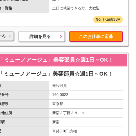
験・資格
土日に就業できる方、大歓迎
TKan83BA
する
詳細を見る
このお仕事に応募
「ミューノアージュ」美容部員☆週1日～OK！
「ミューノアージュ」美容部員☆週1日～OK！
種
美容部員
便番号
160-0022
道府県
東京都
の他住所
新宿３丁目３８－１
寄駅
新宿
間
単発(10日以内)