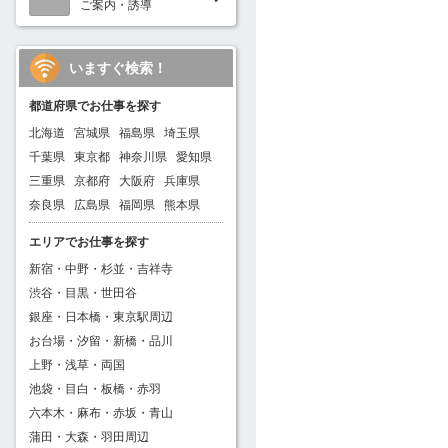
ご案内・誘導
いますぐ検索！
都道府県でお仕事を探す
北海道
宮城県
福島県
埼玉県
千葉県
東京都
神奈川県
愛知県
三重県
京都府
大阪府
兵庫県
奈良県
広島県
福岡県
熊本県
エリアでお仕事を探す
新宿・中野・杉並・吉祥寺
渋谷・目黒・世田谷
銀座・日本橋・東京駅周辺
お台場・汐留・新橋・品川
上野・浅草・両国
池袋・目白・板橋・赤羽
六本木・麻布・赤坂・青山
蒲田・大森・羽田周辺