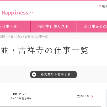
▼
電話
お仕事一覧
検討中仕事リスト
お仕事紹介の
新宿・中野・杉並・吉祥寺の仕事一覧
杉並・吉祥寺の仕事一覧
検索条件を変更する
▼
19
件ヒット
次の10件
(1～10件表示中)