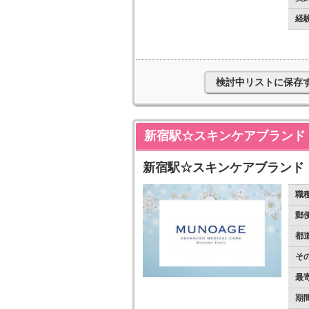
経
検討中リストに保存
新宿駅☆スキンケアブランド
新宿駅☆スキンケアブランド
職
郵
都
そ
最
期