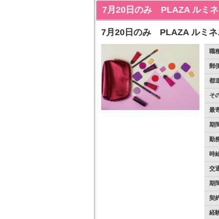
7月20日のみ PLAZA ル
7月20日のみ PLAZA ル
職
郵
都
そ
最
期
勤
時
交
期
契
経