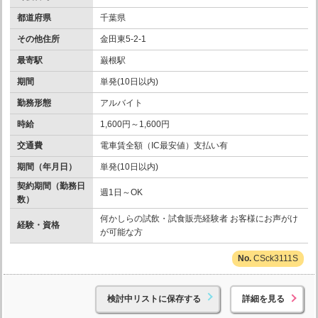
都道府県
千葉県
その他住所
金田東5-2-1
最寄駅
巌根駅
期間
単発(10日以内)
勤務形態
アルバイト
時給
1,600円～1,600円
交通費
電車賃全額（IC最安値）支払い有
期間（年月日）
単発(10日以内)
契約期間（勤務日
週1日～OK
数）
何かしらの試飲・試食販売経験者 お客様にお声がけ
経験・資格
が可能な方
CSck3111S
検討中リストに保存する
詳細を見る