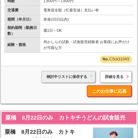
時給
1,600円～1,600円
交通費
電車賃全額（IC最安値）支払い有
期間（年月日）
単発(10日以内)
契約期間（勤務日
週1日～OK
数）
何かしらの試飲・試食販売経験者 お客様にお声がけ
経験・資格
が可能な方
CSck3104S
検討中リストに保存する
詳細を見る
このお仕事に応募
粟橋 8月22日のみ カトキチうどんの試食販売
粟橋 8月22日のみ カトキ