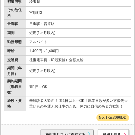
都道府県
埼玉県
その他住
宮原町3
所
最寄駅
日進駅・宮原駅
期間
短期(1ヶ月以内)
勤務形態
アルバイト
時給
1,400円～1,400円
交通費
往復電車賃（IC最安値）全額支給
期間（年
短期(1ヶ月以内)
月日）
契約期間
（勤務日
週1日～OK
数）
経験・資
未経験者大歓迎！ 週1日以上～OK！就業日数が多い方優先☆
格
重いものを運ぶお仕事のため、体力に自信のある方歓迎！
TKis3096DD
検討中リストに保存する
詳細を見る