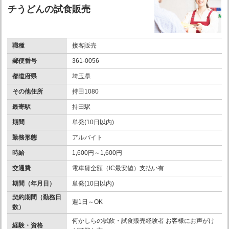
チうどんの試食販売
職種
接客販売
郵便番号
361-0056
都道府県
埼玉県
その他住所
持田1080
最寄駅
持田駅
期間
単発(10日以内)
勤務形態
アルバイト
時給
1,600円～1,600円
交通費
電車賃全額（IC最安値）支払い有
期間（年月日）
単発(10日以内)
契約期間（勤務日
週1日～OK
数）
何かしらの試飲・試食販売経験者 お客様にお声がけ
経験・資格