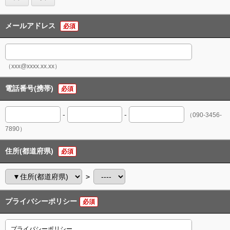
メールアドレス
必須
（xxx@xxxx.xx.xx）
電話番号(携帯)
必須
-
-
（090-3456-
7890）
住所(都道府県)
必須
＞
プライバシーポリシー
必須