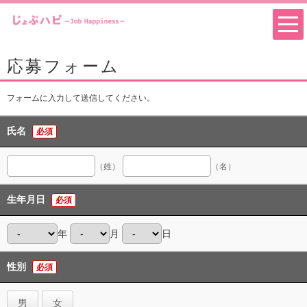
応募フォーム
フォームに入力して送信してください。
氏名
必須
（姓）
（名）
生年月日
必須
年
月
日
性別
必須
男
女