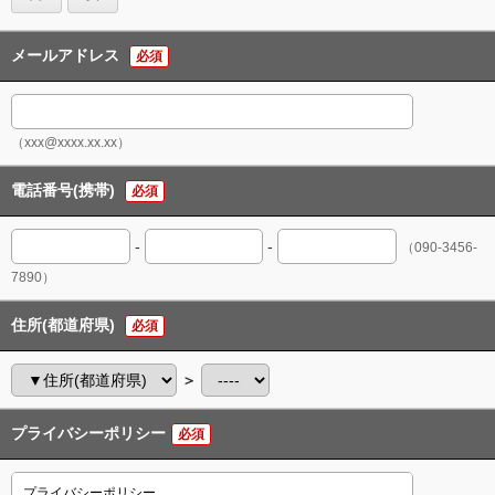
メールアドレス
必須
（xxx@xxxx.xx.xx）
電話番号(携帯)
必須
-
-
（090-3456-
7890）
住所(都道府県)
必須
＞
プライバシーポリシー
必須