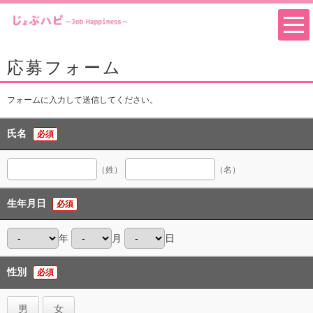
応募フォーム
フォームに入力して送信してください。
氏名
必須
（姓）
（名）
生年月日
必須
年
月
日
性別
必須
男
女