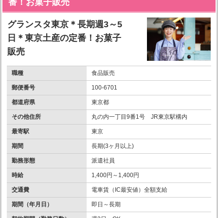
番！お菓子販売
グランスタ東京＊長期週3～5
日＊東京土産の定番！お菓子
販売
職種
食品販売
郵便番号
100-6701
都道府県
東京都
その他住所
丸の内一丁目9番1号 JR東京駅構内
最寄駅
東京
期間
長期(3ヶ月以上)
勤務形態
派遣社員
時給
1,400円～1,400円
交通費
電車賃（IC最安値）全額支給
期間（年月日）
即日～長期