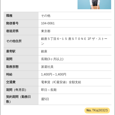
職種
その他
郵便番号
104-0061
都道府県
東京都
銀座５丁目６−１５ 座ＳＴＯＮＥ 1F ザ・ストー
その他住所
ン
最寄駅
銀座
期間
長期(3ヶ月以上)
勤務形態
派遣社員
時給
1,400円～1,400円
交通費
電車賃（IC最安値）全額支給
期間（年月日）
即日～長期
契約期間（勤務日
週5日
数）
TKaj3032S