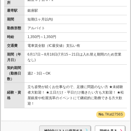
所
最寄駅
銀座駅
期間
短期(1ヶ月以内)
勤務形態
アルバイト
時給
1,350円～1,350円
交通費
電車賃全額（IC最安値）支払い有
期間（年
6月17日～8月18日(7月15～21日は入れ替え期間のため営業
月日）
なし)
契約期間
（勤務日
週2・3日～OK
数）
立ち姿勢が続くお仕事なので、足腰に問題のない方 ★未経験
経験・資
者大歓迎！ ★土日だけ・平日だけ働きたい方も大歓迎！ ★松
格
屋銀座や松屋浅草のイベントにて継続的に勤務できる方大歓
迎！
TKat2756S