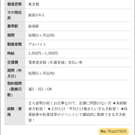
都道府県
東京都
その他住
銀座3-6-1
所
最寄駅
銀座駅
期間
短期(1ヶ月以内)
勤務形態
アルバイト
時給
1,350円～1,350円
交通費
電車賃全額（IC最安値）支払い有
期間（年
短期(1ヶ月以内)
月日）
契約期間
（勤務日
週2・3日～OK
数）
立ち姿勢が続くお仕事なので、足腰に問題のない方 ★未経験
経験・資
者大歓迎！ ★土日だけ・平日だけ働きたい方も大歓迎！ ★松
格
屋銀座や松屋浅草のイベントにて継続的に勤務できる方大歓
迎！
TKaz2783S