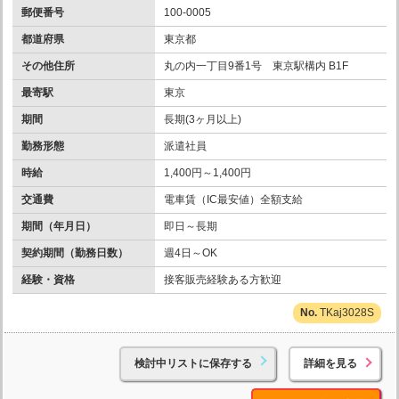
郵便番号
100-0005
都道府県
東京都
その他住所
丸の内一丁目9番1号 東京駅構内 B1F
最寄駅
東京
期間
長期(3ヶ月以上)
勤務形態
派遣社員
時給
1,400円～1,400円
交通費
電車賃（IC最安値）全額支給
期間（年月日）
即日～長期
契約期間（勤務日数）
週4日～OK
経験・資格
接客販売経験ある方歓迎
TKaj3028S
検討中リストに保存する
詳細を見る