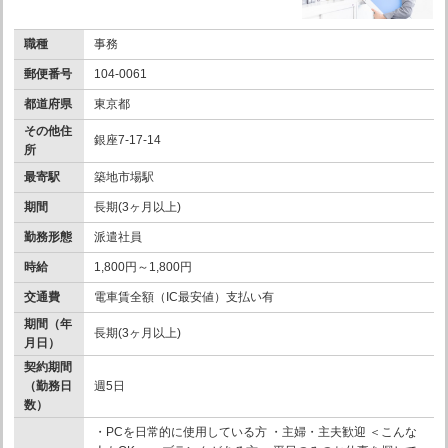
職種
事務
郵便番号
104-0061
都道府県
東京都
その他住
銀座7-17-14
所
最寄駅
築地市場駅
期間
長期(3ヶ月以上)
勤務形態
派遣社員
時給
1,800円～1,800円
交通費
電車賃全額（IC最安値）支払い有
期間（年
長期(3ヶ月以上)
月日）
契約期間
（勤務日
週5日
数）
・PCを日常的に使用している方 ・主婦・主夫歓迎 ＜こんな