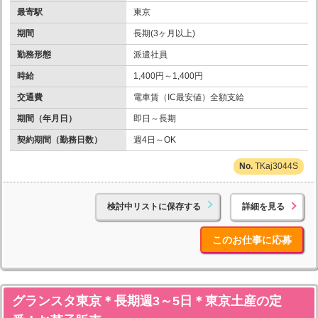
最寄駅
東京
期間
長期(3ヶ月以上)
勤務形態
派遣社員
時給
1,400円～1,400円
交通費
電車賃（IC最安値）全額支給
期間（年月日）
即日～長期
契約期間（勤務日数）
週4日～OK
TKaj3044S
検討中リストに保存する
詳細を見る
このお仕事に応募
グランスタ東京＊長期週3～5日＊東京土産の定