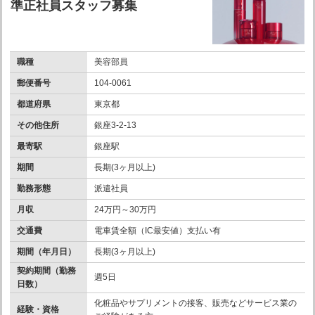
準正社員スタッフ募集
職種
美容部員
郵便番号
104-0061
都道府県
東京都
その他住所
銀座3-2-13
最寄駅
銀座駅
期間
長期(3ヶ月以上)
勤務形態
派遣社員
月収
24万円～30万円
交通費
電車賃全額（IC最安値）支払い有
期間（年月日）
長期(3ヶ月以上)
契約期間（勤務
週5日
日数）
化粧品やサプリメントの接客、販売などサービス業の
経験・資格