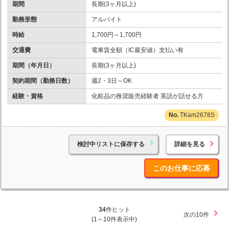
期間
長期(3ヶ月以上)
勤務形態
アルバイト
時給
1,700円～1,700円
交通費
電車賃全額（IC最安値）支払い有
期間（年月日）
長期(3ヶ月以上)
契約期間（勤務日数）
週2・3日～OK
経験・資格
化粧品の推奨販売経験者 英語が話せる方
TKam2678S
検討中リストに保存する
詳細を見る
このお仕事に応募
34
件ヒット
次の10件
(1～10件表示中)