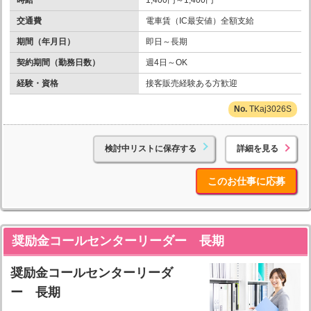
交通費
電車賃（IC最安値）全額支給
期間（年月日）
即日～長期
契約期間（勤務日数）
週4日～OK
経験・資格
接客販売経験ある方歓迎
TKaj3026S
検討中リストに保存する
詳細を見る
このお仕事に応募
奨励金コールセンターリーダー 長期
奨励金コールセンターリーダ
ー 長期