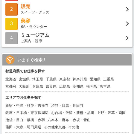
販売
2
スイーツ・グッズ
美容
3
BA・ラウンダー
ミュージアム
4
ご案内・誘導
いますぐ検索！
都道府県でお仕事を探す
北海道
宮城県
埼玉県
千葉県
東京都
神奈川県
愛知県
三重県
京都府
大阪府
兵庫県
奈良県
広島県
高知県
福岡県
熊本県
エリアでお仕事を探す
新宿・中野・杉並・吉祥寺
渋谷・目黒・世田谷
銀座・日本橋・東京駅周辺
お台場・汐留・新橋・品川
上野・浅草・両国
池袋・目白・板橋・赤羽
六本木・麻布・赤坂・青山
蒲田・大森・羽田周辺
その他東京都
その他