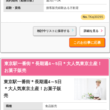
契約期間（勤務日数）
週3日～OK
経験・資格
接客販売経験ある方歓迎
TKaj3029S
検討中リストに保存する
詳細を見る
このお仕事に応募
東京駅一番街＊長期週4～5日＊大人気東京土産！
お菓子販売
東京駅一番街＊長期週4～5日
＊大人気東京土産！お菓子販
売
職種
食品販売