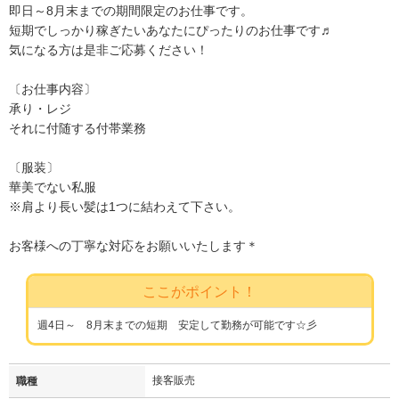
即日～8月末までの期間限定のお仕事です。
短期でしっかり稼ぎたいあなたにぴったりのお仕事です♬
気になる方は是非ご応募ください！
〔お仕事内容〕
承り・レジ
それに付随する付帯業務
〔服装〕
華美でない私服
※肩より長い髪は1つに結わえて下さい。
お客様への丁寧な対応をお願いいたします＊
ここがポイント！
週4日～ 8月末までの短期 安定して勤務が可能です☆彡
接客販売
職種