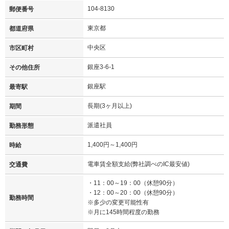
104-8130
郵便番号
東京都
都道府県
中央区
市区町村
銀座3-6-1
その他住所
銀座駅
最寄駅
長期(3ヶ月以上)
期間
派遣社員
勤務形態
1,400円～1,400円
時給
電車賃全額支給(弊社調べのIC最安値)
交通費
・11：00～19：00（休憩90分）
・12：00～20：00（休憩90分）
勤務時間
※多少の変更可能性有
※月に145時間程度の勤務