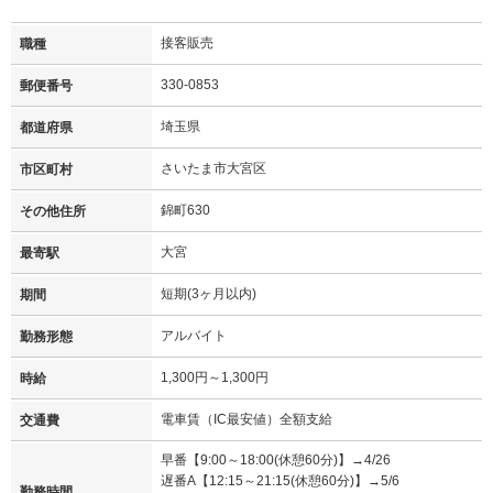
接客販売
職種
330-0853
郵便番号
埼玉県
都道府県
さいたま市大宮区
市区町村
錦町630
その他住所
大宮
最寄駅
短期(3ヶ月以内)
期間
アルバイト
勤務形態
1,300円～1,300円
時給
電車賃（IC最安値）全額支給
交通費
早番【9:00～18:00(休憩60分)】→4/26
遅番A【12:15～21:15(休憩60分)】→5/6
勤務時間