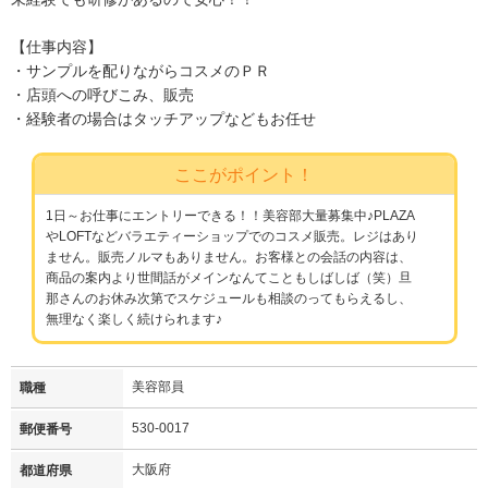
【仕事内容】
・サンプルを配りながらコスメのＰＲ
・店頭への呼びこみ、販売
・経験者の場合はタッチアップなどもお任せ
ここがポイント！
1日～お仕事にエントリーできる！！美容部大量募集中♪PLAZA
やLOFTなどバラエティーショップでのコスメ販売。レジはあり
ません。販売ノルマもありません。お客様との会話の内容は、
商品の案内より世間話がメインなんてこともしばしば（笑）旦
那さんのお休み次第でスケジュールも相談のってもらえるし、
無理なく楽しく続けられます♪
美容部員
職種
530-0017
郵便番号
大阪府
都道府県