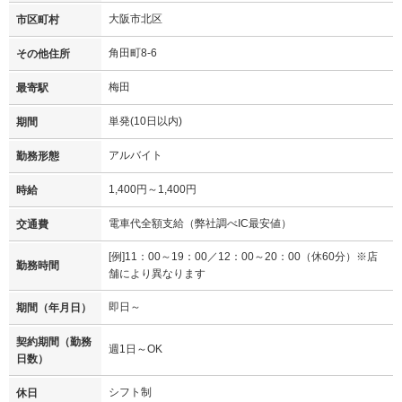
大阪市北区
市区町村
角田町8-6
その他住所
梅田
最寄駅
単発(10日以内)
期間
アルバイト
勤務形態
1,400円～1,400円
時給
電車代全額支給（弊社調べIC最安値）
交通費
[例]11：00～19：00／12：00～20：00（休60分）※店
勤務時間
舗により異なります
即日～
期間（年月日）
契約期間（勤務
週1日～OK
日数）
シフト制
休日