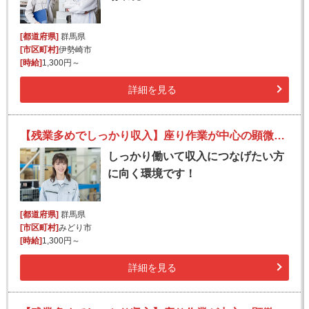
[都道府県]
群馬県
[市区町村]
伊勢崎市
[時給]
1,300円～
詳細を見る
【残業多めでしっかり収入】座り作業が中心の顕微鏡を使った検査業務
しっかり働いて収入につなげたい方
に向く環境です！
[都道府県]
群馬県
[市区町村]
みどり市
[時給]
1,300円～
詳細を見る