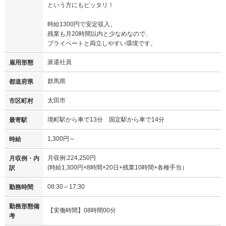
という方にもピッタリ！
時給1300円で安定収入。
残業も月20時間以内と少なめなので、
プライベートと両立しやすい環境です。
派遣社員
雇用形態
群馬県
都道府県
太田市
市区町村
境町駅から車で13分 国定駅から車で14分
最寄駅
1,300円～
時給
月収例:224,250円
月収例・内
(時給1,300円×8時間×20日+残業10時間+各種手当）
訳
08:30～17:30
勤務時間
勤務形態備
【実働時間】08時間00分
考