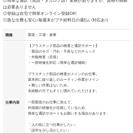
◎簡単な通訳（英語・タガログ語）業務がありますが、資格や経験
は必要ありません
◎登録は自宅で簡単オンライン登録OK!
◎急な出費も安心♪毎週末がプチ給料日の週払い対応あり
製造・工場・倉庫
職種
【プラスチック部品の検査と通訳サポート】
・製品のキズ・汚れ・不良などのチェック
・外観検査（目視）
・一部研修生対応（簡単な通訳補助）
プラスチック部品の検査がメインのお仕事。
基本的に繰り返しのルーティン作業がメイン
＋難しい作業はないため、
未経験の方でもすぐに慣れていただけます。
一部製造のお仕事に加えて、
仕事内容
外国籍の研修生が在籍しているため、
簡単な通訳サポートをお願いする場合があります。
「人の役に立つ仕事がしたい」
「語学を少し活かしたい」