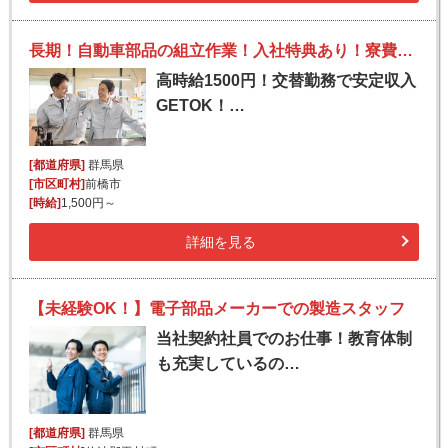
長期！自動車部品の組立作業！入社特典あり！寮費無料！
高時給1500円！交替勤務で安定収入
GETOK！…
[都道府県]
群馬県
[市区町村]
前橋市
[時給]
1,500円～
詳細を見る
【未経験OK！】電子部品メーカーでの製造スタッフ
当社契約社員でのお仕事！教育体制
も充実しているの…
[都道府県]
群馬県