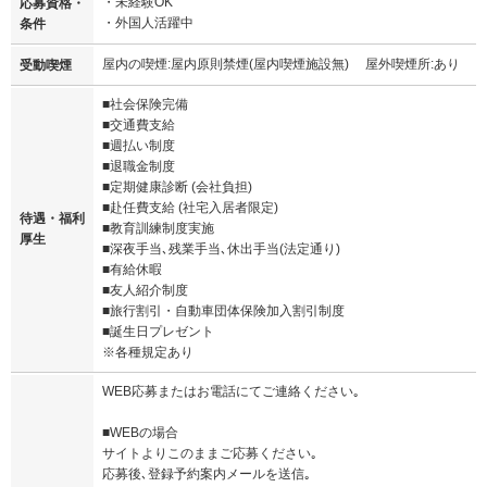
・未経験OK
応募資格・
・外国人活躍中
条件
屋内の喫煙:屋内原則禁煙(屋内喫煙施設無) 屋外喫煙所:あり
受動喫煙
■社会保険完備
■交通費支給
■週払い制度
■退職金制度
■定期健康診断 (会社負担)
■赴任費支給 (社宅入居者限定)
待遇・福利
■教育訓練制度実施
厚生
■深夜手当､残業手当､休出手当(法定通り)
■有給休暇
■友人紹介制度
■旅行割引・自動車団体保険加入割引制度
■誕生日プレゼント
※各種規定あり
WEB応募またはお電話にてご連絡ください｡
■WEBの場合
サイトよりこのままご応募ください｡
応募後､登録予約案内メールを送信｡