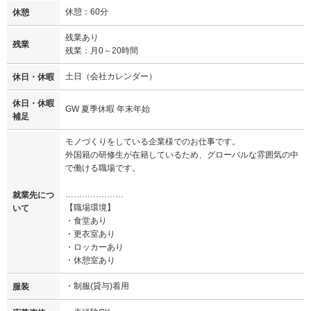
休憩：60分
休憩
残業あり
残業
残業：月0～20時間
土日（会社カレンダー）
休日・休暇
休日・休暇
GW 夏季休暇 年末年始
補足
モノづくりをしている企業様でのお仕事です。
外国籍の研修生が在籍しているため、グローバルな雰囲気の中
で働ける職場です。
…………………
就業先につ
【職場環境】
いて
・食堂あり
・更衣室あり
・ロッカーあり
・休憩室あり
・制服(貸与)着用
服装