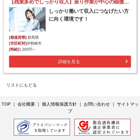
【残業多めでしっかり収入】座り作業が中心の顕微鏡を使った検査業務
しっかり働いて収入につなげたい方
に向く環境です！
[都道府県]
群馬県
[市区町村]
伊勢崎市
[時給]
1,300円～
詳細を見る
リストにもどる
TOP
｜
会社概要
｜
個人情報保護方針
｜
お問い合わせ
｜
サイトマッ
プ