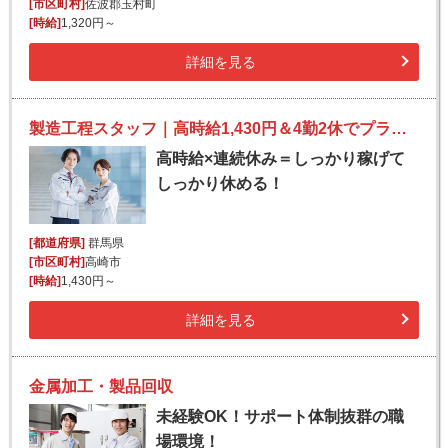
[市区町村]
佐波郡玉村町
[時給]
1,320円～
詳細を見る
製造工程スタッフ｜高時給1,430円＆4勤2休でプライベート充実
高時給×連続休み＝しっかり稼げて
しっかり休める！
[都道府県]
群馬県
[市区町村]
高崎市
[時給]
1,430円～
詳細を見る
金属加工・製品回収
未経験OK！サポート体制抜群の職
場環境！