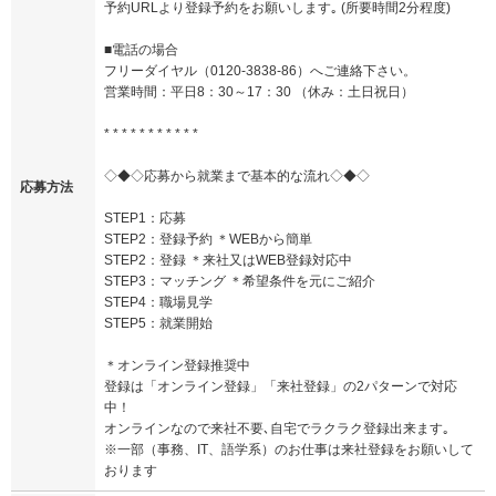
予約URLより登録予約をお願いします｡ (所要時間2分程度)
■電話の場合
フリーダイヤル（0120-3838-86）へご連絡下さい。
営業時間：平日8：30～17：30 （休み：土日祝日）
* * * * * * * * * * *
◇◆◇応募から就業まで基本的な流れ◇◆◇
応募方法
STEP1：応募
STEP2：登録予約 ＊WEBから簡単
STEP2：登録 ＊来社又はWEB登録対応中
STEP3：マッチング ＊希望条件を元にご紹介
STEP4：職場見学
STEP5：就業開始
＊オンライン登録推奨中
登録は「オンライン登録」「来社登録」の2パターンで対応
中！
オンラインなので来社不要､自宅でラクラク登録出来ます｡
※一部（事務、IT、語学系）のお仕事は来社登録をお願いして
おります