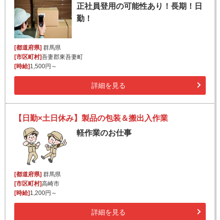
正社員登用の可能性あり！長期！日
勤！
[都道府県]
群馬県
[市区町村]
吾妻郡東吾妻町
[時給]
1,500円～
詳細を見る
【日勤×土日休み】製品の包装＆搬出入作業
軽作業のお仕事
[都道府県]
群馬県
[市区町村]
高崎市
[時給]
1,200円～
詳細を見る