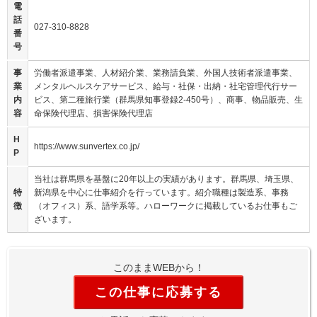
電
話
027-310-8828
番
号
事
労働者派遣事業、人材紹介業、業務請負業、外国人技術者派遣事業、
業
メンタルヘルスケアサービス、給与・社保・出納・社宅管理代行サー
内
ビス、第二種旅行業（群馬県知事登録2-450号）、商事、物品販売、生
容
命保険代理店、損害保険代理店
H
https://www.sunvertex.co.jp/
P
当社は群馬県を基盤に20年以上の実績があります。群馬県、埼玉県、
特
新潟県を中心に仕事紹介を行っています。紹介職種は製造系、事務
徴
（オフィス）系、語学系等。ハローワークに掲載しているお仕事もご
ざいます。
このままWEBから！
この仕事に応募する