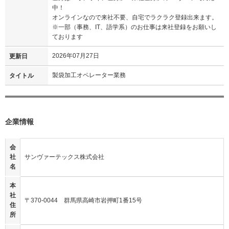
中！
オンラインなので来社不要、自宅でラクラク登録出来ます。
※一部（事務、IT、語学系）のお仕事は来社登録をお願いし
ております
2026年07月27日
更新日
製袋加工オペレーター業務
タイトル
企業情報
会
社
サンヴァーテックス株式会社
名
本
社
〒370-0044 群馬県高崎市岩押町1番15号
住
所