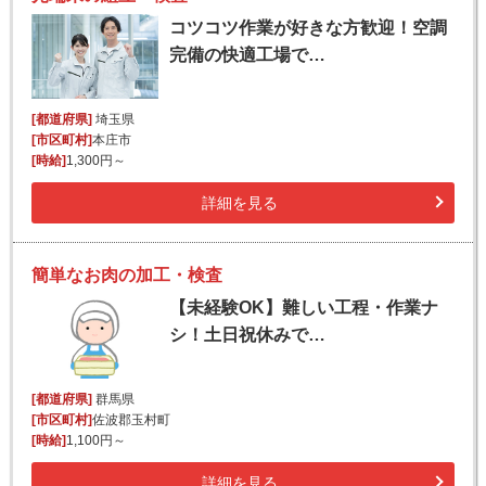
コツコツ作業が好きな方歓迎！空調
完備の快適工場で…
[都道府県]
埼玉県
[市区町村]
本庄市
[時給]
1,300円～
詳細を見る
簡単なお肉の加工・検査
【未経験OK】難しい工程・作業ナ
シ！土日祝休みで…
[都道府県]
群馬県
[市区町村]
佐波郡玉村町
[時給]
1,100円～
詳細を見る