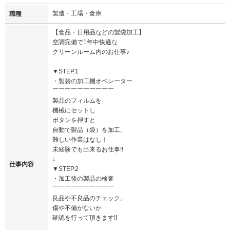
製造・工場・倉庫
職種
【食品・日用品などの製袋加工】
空調完備で1年中快適な
クリーンルーム内のお仕事♪
▼STEP.1
・製袋の加工機オペレーター
￣￣￣￣￣￣￣￣￣￣
製品のフィルムを
機械にセットし
ボタンを押すと
自動で製品（袋）を加工。
難しい作業はなし！
未経験でも出来るお仕事!!
↓
仕事内容
▼STEP.2
・加工後の製品の検査
￣￣￣￣￣￣￣￣￣￣
良品や不良品のチェック。
傷や不備がないか
確認を行って頂きます!!