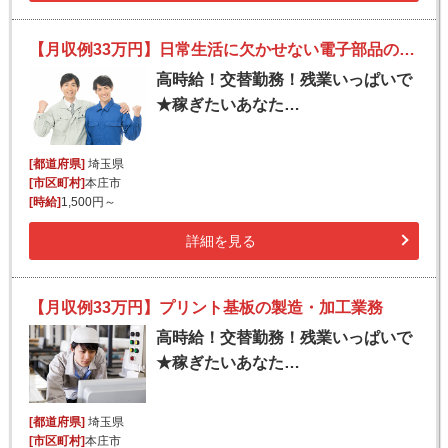
【月収例33万円】日常生活に欠かせない電子部品の製造
高時給！交替勤務！残業いっぱいで
★稼ぎたいあなた…
[都道府県]
埼玉県
[市区町村]
本庄市
[時給]
1,500円～
詳細を見る
【月収例33万円】プリント基板の製造・加工業務
高時給！交替勤務！残業いっぱいで
★稼ぎたいあなた…
[都道府県]
埼玉県
[市区町村]
本庄市