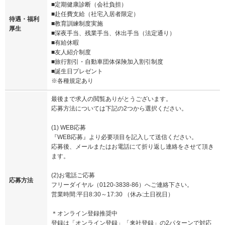
■定期健康診断（会社負担）
■赴任費支給（社宅入居者限定）
待遇・福利
■教育訓練制度実施
厚生
■深夜手当、残業手当、休出手当（法定通り）
■有給休暇
■友人紹介制度
■旅行割引・自動車団体保険加入割引制度
■誕生日プレゼント
※各種規定あり
最後まで求人の閲覧ありがとうございます。
応募方法については下記の2つから選択ください。
(1) WEB応募
『WEB応募』より必要項目を記入して送信ください。
応募後、メールまたはお電話にて折り返し連絡をさせて頂き
ます。
(2)お電話ご応募
応募方法
フリーダイヤル（0120-3838-86）へご連絡下さい。
営業時間:平日8:30～17:30 （休み:土日祝日）
＊オンライン登録推奨中
登録は「オンライン登録」「来社登録」の2パターンで対応