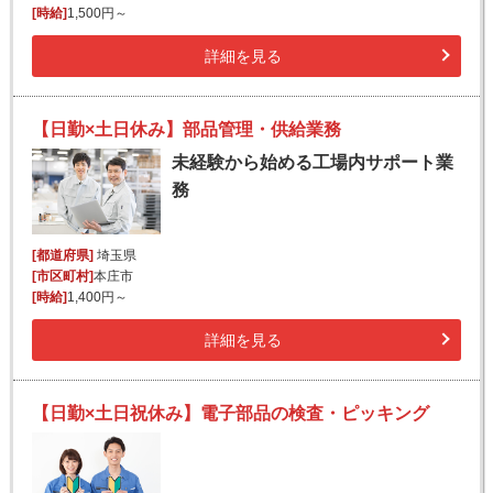
[時給]
1,500円～
詳細を見る
【日勤×土日休み】部品管理・供給業務
未経験から始める工場内サポート業
務
[都道府県]
埼玉県
[市区町村]
本庄市
[時給]
1,400円～
詳細を見る
【日勤×土日祝休み】電子部品の検査・ピッキング