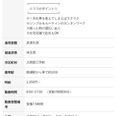
┏━━━━━━━━━┓
☆ココがポイント☆
┗━━━━━━━━━┛
※一旦仕事を覚えてしまえばラクラク
※シンプル＆ルーティンのカンタンワーク
※困った時の週払いあり
※社宅完備で赴任もOK
派遣社員
雇用形態
埼玉県
都道府県
入間郡三芳町
市区町村
鶴瀬駅から車で約10分
最寄駅
1,350円～
時給
8:00~17:00 （実動7時間30分）
勤務時間
勤務形態備
実働7.5時間
考