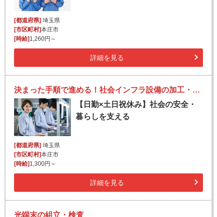
[都道府県]
埼玉県
[市区町村]
本庄市
[時給]
1,260円～
詳細を見る
決まった手順で進める！社会インフラ設備の加工・組立
【日勤×土日祝休み】社会の安全・
暮らしを支える
[都道府県]
埼玉県
[市区町村]
本庄市
[時給]
1,300円～
詳細を見る
光端末の組立・検査