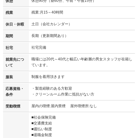
休憩90分（昼60分、午前・午後15分）
休憩
残業:月15～40時間
残業
土日（会社カレンダー）
休日・休暇
長期（更新期間あり）
期間
社宅完備
社宅
職場には20代～40代と幅広い年齢層の男女スタッフが在籍し
就業先につ
ています。
いて
制服を着用頂きます
服装
・製造経験のある方歓迎
応募資格・
・クリーンルーム作業に抵抗がない方
条件
屋内の喫煙:屋内禁煙 屋外喫煙所:なし
受動喫煙
■社会保険完備
■交通費支給
■週払い制度
■退職金制度