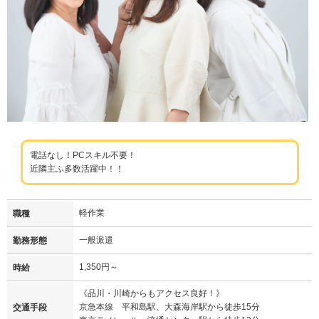
電話なし！PCスキル不要！
近隣主ふ多数活躍中！！
軽作業
職種
一般派遣
勤務形態
1,350円～
時給
《品川・川崎からもアクセス良好！》
京急本線 平和島駅、大森海岸駅から徒歩15分
交通手段