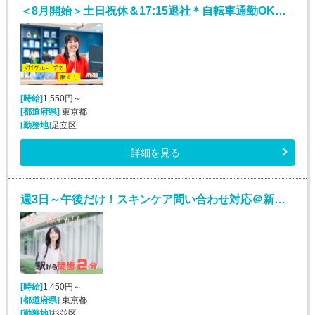
＜8月開始＞土日祝休＆17:15退社＊自転車通勤OK！NTTコールセンター＠綾瀬
[時給]
1,550円～
[都道府県]
東京都
[勤務地]
足立区
詳細を見る
週3日～午後だけ！スキンケア問い合わせ対応＠新高円寺
[時給]
1,450円～
[都道府県]
東京都
[勤務地]
杉並区