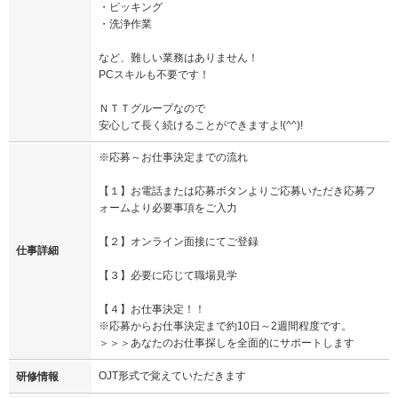
・ピッキング
・洗浄作業
など、難しい業務はありません！
PCスキルも不要です！
ＮＴＴグループなので
安心して長く続けることができますよ!(^^)!
※応募～お仕事決定までの流れ
【１】お電話または応募ボタンよりご応募いただき応募フ
ォームより必要事項をご入力
【２】オンライン面接にてご登録
仕事詳細
【３】必要に応じて職場見学
【４】お仕事決定！！
※応募からお仕事決定まで約10日～2週間程度です。
＞＞＞あなたのお仕事探しを全面的にサポートします
OJT形式で覚えていただきます
研修情報