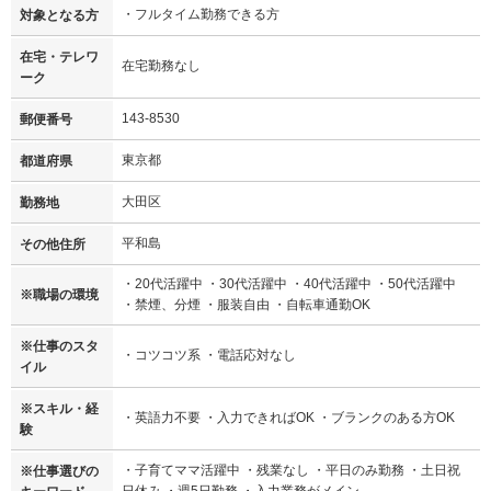
・フルタイム勤務できる方
対象となる方
在宅・テレワ
在宅勤務なし
ーク
143-8530
郵便番号
東京都
都道府県
大田区
勤務地
平和島
その他住所
・20代活躍中 ・30代活躍中 ・40代活躍中 ・50代活躍中
※職場の環境
・禁煙、分煙 ・服装自由 ・自転車通勤OK
※仕事のスタ
・コツコツ系 ・電話応対なし
イル
※スキル・経
・英語力不要 ・入力できればOK ・ブランクのある方OK
験
・子育てママ活躍中 ・残業なし ・平日のみ勤務 ・土日祝
※仕事選びの