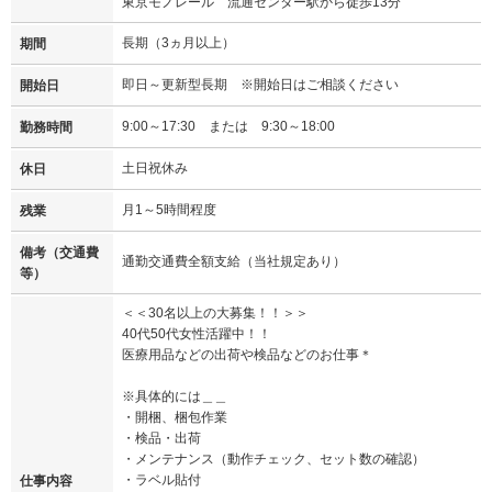
東京モノレール 流通センター駅から徒歩13分
長期（3ヵ月以上）
期間
即日～更新型長期 ※開始日はご相談ください
開始日
9:00～17:30 または 9:30～18:00
勤務時間
土日祝休み
休日
月1～5時間程度
残業
備考（交通費
通勤交通費全額支給（当社規定あり）
等）
＜＜30名以上の大募集！！＞＞
40代50代女性活躍中！！
医療用品などの出荷や検品などのお仕事＊
※具体的には＿＿
・開梱、梱包作業
・検品・出荷
・メンテナンス（動作チェック、セット数の確認）
・ラベル貼付
仕事内容