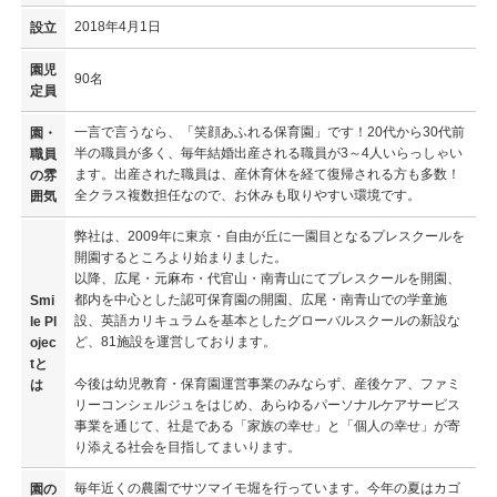
2018年4月1日
設立
園児
90名
定員
一言で言うなら、「笑顔あふれる保育園」です！20代から30代前
園・
半の職員が多く、毎年結婚出産される職員が3～4人いらっしゃい
職員
ます。出産された職員は、産休育休を経て復帰される方も多数！
の雰
全クラス複数担任なので、お休みも取りやすい環境です。
囲気
弊社は、2009年に東京・自由が丘に一園目となるプレスクールを
開園するところより始まりました。
以降、広尾・元麻布・代官山・南青山にてプレスクールを開園、
都内を中心とした認可保育園の開園、広尾・南青山での学童施
Smi
設、英語カリキュラムを基本としたグローバルスクールの新設な
le Pl
ど、81施設を運営しております。
ojec
tと
今後は幼児教育・保育園運営事業のみならず、産後ケア、ファミ
は
リーコンシェルジュをはじめ、あらゆるパーソナルケアサービス
事業を通じて、社是である「家族の幸せ」と「個人の幸せ」が寄
り添える社会を目指してまいります。
毎年近くの農園でサツマイモ堀を行っています。今年の夏はカゴ
園の