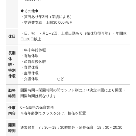
◆その他◆
・賞与あり年2回（業績による）
・交通費支給：上限30.000円/月
・日、祝 ・月1～2回、土曜出勤あり（振休取得可能）・年間休
休日
日120日以上
・年末年始休暇
長期
・有給休暇
休
・産前産後休暇
暇・
・育児休暇
特別
・慶弔休暇
休暇
・介護休暇 など
開園時間～閉園時間の間でシフト制により決定※園により開園・
勤務
閉園時間は異なります
時間
0～5歳児の保育業務
仕事
※各年齢別でクラスを分け、担任を配置
内容
開園
通常保育 7：30～18：30時間外・延長保育 18：30～20:30
時間