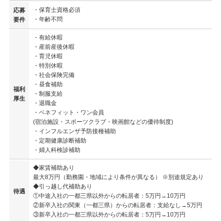
・保育士資格必須
応募
・年齢不問
要件
・有給休暇
・産前産後休暇
・育児休暇
・特別休暇
・社会保険完備
・昼食補助
福利
・制服支給
厚生
・退職金
・ベネフィット・ワン会員
(宿泊施設・スポーツクラブ・映画館などの優待制度)
・インフルエンザ予防接種補助
・定期健康診断補助
・婦人科検診補助
◆家賃補助あり
最大8万円（勤務園・地域により条件が異なる） ※別途規定あり
◆引っ越し代補助あり
待遇
①中途入社の一都三県以外からの転居者：5万円→10万円
②新卒入社の関東（一都三県）からの転居者：支給なし→5万円
③新卒入社の一都三県以外からの転居者：5万円→10万円