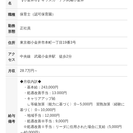
名
保育士（認可保育園）
職種
勤務
正社員
形態
東京都小金井市本町一丁目19番3号
住所
アク
中央線 武蔵小金井駅 徒歩2分
セス
28.7万円～
月収
◆月収内訳◆
・基本給：243,000円
・処遇改善手当：13.000円
・キャリアアップ給
∟等級加算〈能力に基づく〉:0～5,000円 習熟加算〈経験に
基づく〉:0～10,000円
・地域手当：12,000円
給与
・処遇改善Ⅲ手当：9,000円
備考
※処遇改善Ⅱ手当：リーダに任用された場合に支給（5,000円
～40,000円）