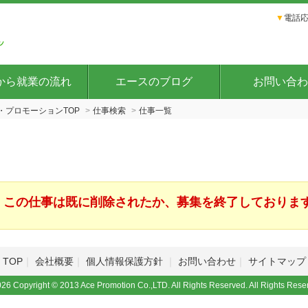
▼
電話応
から就業の流れ
エースのブログ
お問い合わ
プロモーションTOP
仕事検索
仕事一覧
この仕事は既に削除されたか、募集を終了しておりま
TOP
会社概要
個人情報保護方針
お問い合わせ
サイトマップ
26 Copyright © 2013 Ace Promotion Co.,LTD. All Rights Reserved. All Rights Rese