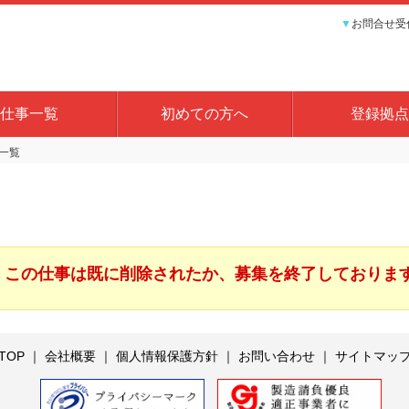
▼
お問合せ受付
仕事一覧
初めての方へ
登録拠点
一覧
この仕事は既に削除されたか、募集を終了しておりま
TOP
｜
会社概要
｜
個人情報保護方針
｜
お問い合わせ
｜
サイトマッ