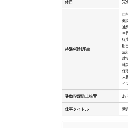
完
休日
自
健
通
車
従
財
待遇/福利厚生
生
建
建
保
人
イ
あ
受動喫煙防止措置
新
仕事タイトル