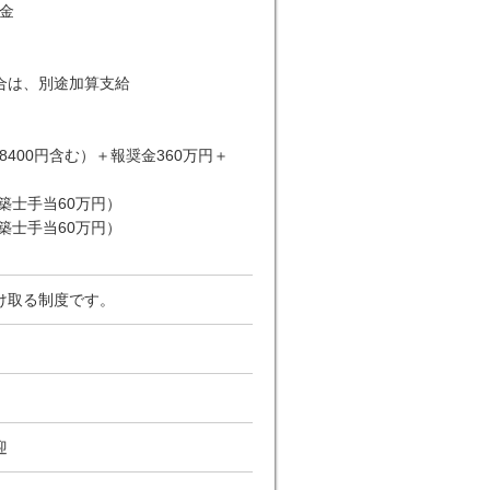
奨金
合は、別途加算支給
8400円含む）＋報奨金360万円＋
築士手当60万円）
築士手当60万円）
け取る制度です。
迎