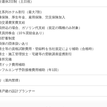
全週休2日制（土日祝）
社系列ホテル割引（最大7割）
康保険、厚生年金、雇用保険、労災保険加入
勤交通費実費支給
両持込の場合、ガソリン代支給（規定の職種のみ対象）
業員持株会（10％奨励金あり）
形貯蓄制度
損保の団体扱いあり
築士等の資格試験費用・登録料を当社規定により補助（合格時）
築士・施工管理技士・宅建等の受験講座提携割引
養所完備
間ドック費用補助
ンフルエンザ予防接種費用補助（年1回）
り（屋内禁煙）
築戸建の設計プランナー