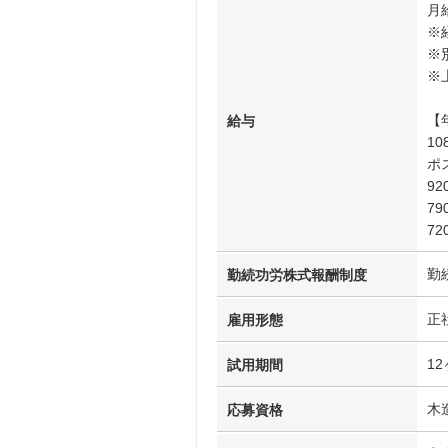
月
※
※
※
【
給与
1
ポ
9
7
7
勤
勤続功労株式報酬制度
正
雇用形態
1
試用期間
木
応募資格