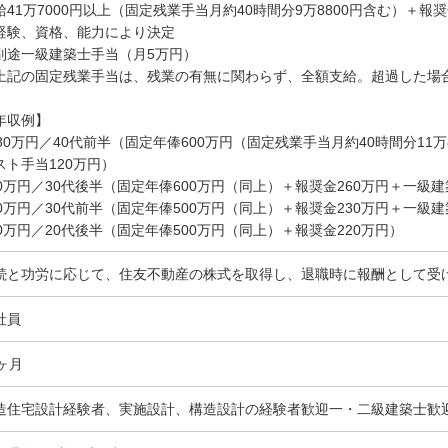
給41万7000円以上（固定残業手当月約40時間分9万8800円含む）＋報
経験、資格、能力により決定
別途一級建築士手当（月5万円）
上記の固定残業手当は、残業の有無に関わらず、全額支給。超過した場
年収例】
080万円／40代前半（固定年俸600万円（固定残業手当月約40時間分11万
スト手当120万円）
20万円／30代後半（固定年俸600万円（同上）＋報奨金260万円＋一級建
90万円／30代前半（固定年俸500万円（同上）＋報奨金230万円＋一級建
20万円／20代後半（固定年俸500万円（同上）＋報奨金220万円）
続と功労に応じて、住友不動産の株式を取得し、退職時に報酬として受
社員
2ヶ月
造住宅設計経験者、実施設計、構造設計の経験者歓迎一・二級建築士歓