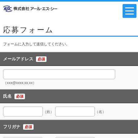
応募フォーム
フォームに入力して送信してください。
メールアドレス
必須
（xxx@xxxx.xx.xx）
氏名
必須
（姓）
（名）
フリガナ
必須