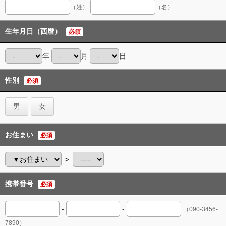
（姓）
（名）
生年月日（西暦）
必須
年
月
日
性別
必須
男
女
お住まい
必須
＞
携帯番号
必須
-
-
（090-3456-
7890）