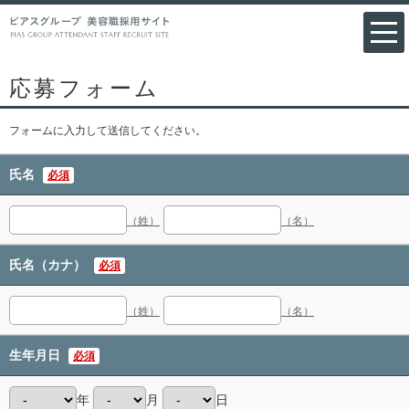
応募フォーム
フォームに入力して送信してください。
氏名
必須
（姓）
（名）
氏名（カナ）
必須
（姓）
（名）
生年月日
必須
年
月
日