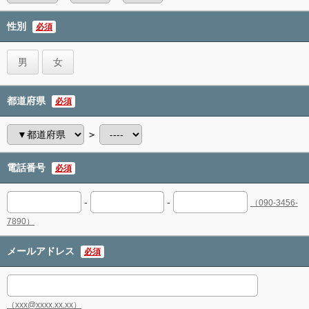
性別
必須
男
女
都道府県
必須
＞
電話番号
必須
-
-
（090-3456-
7890）
メールアドレス
必須
（xxx@xxxx.xx.xx）