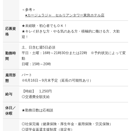
＜参考＞
●カージュラジャ セルリアンタワー東急ホテル店
★未経験・初心者でもＯＫ！
応募資
★キレイ好きな方・やる気のある方・積極的に働ける方、大歓
格
迎！
土、日含む週5日必須
平日・土曜：16時～21時30分または22時 ※予約状況によって変
勤務時
動
間
日曜：15時～20時
パート
雇用形
※6月16日～9月末予定（延長の可能性あり）
態
【時給】 1,250円
給与
◎交通費全額支給
休日／
★勤務日数は応相談
休暇
◎社保完備（健康保険・厚生年金・雇用保険・労災保険）
◎奨学金返還支援制度（規定有）