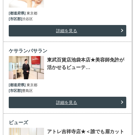
[都道府県]
東京都
[市区郡]
渋谷区
詳細を見る
ケサランパサラン
東武百貨店池袋本店★美容師免許が
活かせるビューテ…
[都道府県]
東京都
[市区郡]
豊島区
詳細を見る
ビューズ
アトレ吉祥寺店★＜誰でも眉カット