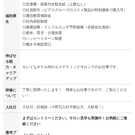
◎交通費・残業代全額支給（上限なし）
◎社員割引（ピアスグループのコスメ製品が特別価格で購入可）
◎通信教育補助金
福利厚
◎社内表彰制度
生
◎健康診断・インフルエンザ予防接種（全額会社負担）
◎産休、育児・介護休業
◎ハッピーリターン制度
◎働き方相談窓口
伸ばせ
る能
キレイなホテル内のエステティックサロンでのお仕事です。
力・キ
ャリア
アップ
丁寧に指導いたします！ 簡単なお仕事ですので、ご安心くださ
研修に
い！
ついて
入社日：応相談（※即日入社可能な方、大歓迎！）
入社日
まずはエントリーください。サロン見学も実施中！お気軽にご連
絡ください
選考プ