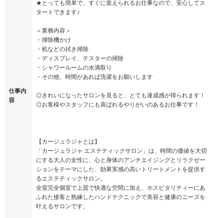
★とっても簡単で、すぐに覚えられるお仕事なので、安心してス
タートできます♪
＜業務内容＞
・掃除機かけ
・机などの拭き掃除
・ディスプレイ、テスターの掃除
・シャワールームの水滴取り
・その他、時間があれば洗濯をお願いします
仕事内
◎きれいになったサロンを見ると、とても達成感が得られます！
容
◎お客様やスタッフにも喜ばれるやりがいのあるお仕事です！
【カージュラジャとは】
「カージュラジャ エステティックサロン」は、時間の価値を大切
にする大人の女性に、心と身体のアンチエイジングとリラクゼー
ションをテーマにした、効果実感の高いトリートメントを提供す
るエステティックサロン。
全室完全個室で上質で快適な空間に加え、ホスピタリティーにあ
ふれた接客と熟練したハンドテクニックで美容と健康のニーズを
叶えるサロンです。