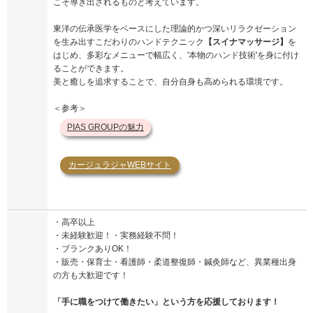
こそ導き出されるものと考えています。
東洋の伝承医学をベースにした理論的かつ深いリラクゼーション
を生み出すこだわりのハンドテクニック
【スイナマッサージ】
を
はじめ、多彩なメニューで幅広く、'本物のハンド技術'を身に付け
ることができます。
美と癒しを追求することで、自分自身も高められる環境です。
＜参考＞
PIAS GROUPの魅力
カージュラジャWEBサイト
・高卒以上
・未経験歓迎！・実務経験不問！
・ブランクありOK！
・販売・保育士・看護師・柔道整復師・鍼灸師など、異業種出身
の方も大歓迎です！
「手に職をつけて働きたい」という方を応援しております！