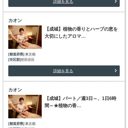
詳細を見る
カオン
【成城】植物の香りとハーブの恵を
大切にしたアロマ…
[都道府県]
東京都
[市区郡]
世田谷区
詳細を見る
カオン
【成城】パート／週3日～、1日6時
間～★植物の香…
[都道府県]
東京都