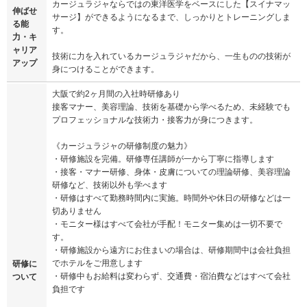
カージュラジャならではの東洋医学をベースにした【スイナマッ
伸ばせ
サージ】ができるようになるまで、しっかりとトレーニングしま
る能
す。
力・キ
ャリア
技術に力を入れているカージュラジャだから、一生ものの技術が
アップ
身につけることができます。
大阪で約2ヶ月間の入社時研修あり
接客マナー、美容理論、技術を基礎から学べるため、未経験でも
プロフェッショナルな技術力・接客力が身につきます。
《カージュラジャの研修制度の魅力》
・研修施設を完備。研修専任講師が一から丁寧に指導します
・接客・マナー研修、身体・皮膚についての理論研修、美容理論
研修など、技術以外も学べます
・研修はすべて勤務時間内に実施。時間外や休日の研修などは一
切ありません
・モニター様はすべて会社が手配！モニター集めは一切不要で
す。
・研修施設から遠方にお住まいの場合は、研修期間中は会社負担
でホテルをご用意します
研修に
・研修中もお給料は変わらず、交通費・宿泊費などはすべて会社
ついて
負担です