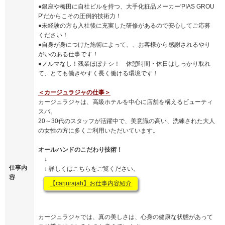
●銀座や梅田に自社ビルを持つ、大手化粧品メーカー'PIAS GROU
P'だからこその圧倒的技術力！
●未経験の方も入社後に充実した研修があるので安心してご応募
ください！
●自身が身につけた施術によって、、お客様から感謝されるやり
がいのある仕事です！
●ノルマなし！残業ほぼナシ！ 休憩時間・休日はしっかり取れ
て、とても働きやすく長く働ける環境です！
＜カージュラジャの仕事＞
カージュラジャは、高級ホテルを中心に店舗を構えるビューティ
スパ。
20～30代のスタッフが活躍中で、美意識の高い、洗練された大人
の女性の方に多くご利用いただいています。
オールハンドのこだわり技術！
↓
仕事内
↓ 詳しくはこちらをご覧ください。
容
【carjurajah】お仕事内容紹介
カージュラジャでは、真の美しさは、心身の健康な状態があって