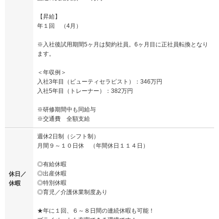
【昇給】
年１回 （4月）
※入社後試用期間5ヶ月は契約社員。6ヶ月目に正社員転換となり
ます。
＜年収例＞
入社3年目（ビューティセラピスト）：346万円
入社5年目（トレーナー）：382万円
※研修期間中も同給与
※交通費 全額支給
週休2日制（シフト制）
月間９～１０日休 （年間休日１１４日）
◎有給休暇
◎出産休暇
休日／
◎特別休暇
休暇
◎育児／介護休業制度あり
★年に１回、６～８日間の連続休暇も可能！