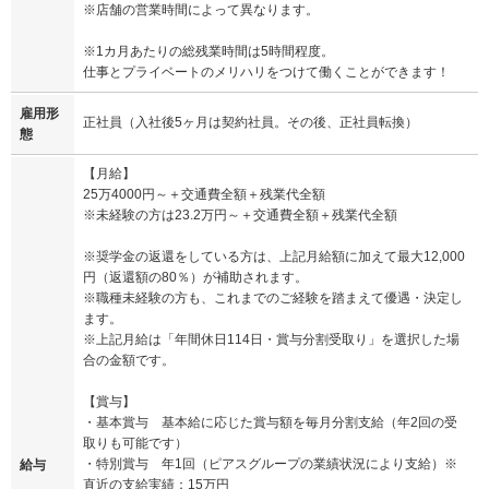
※店舗の営業時間によって異なります。
※1カ月あたりの総残業時間は5時間程度。
仕事とプライベートのメリハリをつけて働くことができます！
雇用形
正社員（入社後5ヶ月は契約社員。その後、正社員転換）
態
【月給】
25万4000円～＋交通費全額＋残業代全額
※未経験の方は23.2万円～＋交通費全額＋残業代全額
※奨学金の返還をしている方は、上記月給額に加えて最大12,000
円（返還額の80％）が補助されます。
※職種未経験の方も、これまでのご経験を踏まえて優遇・決定し
ます。
※上記月給は「年間休日114日・賞与分割受取り」を選択した場
合の金額です。
【賞与】
・基本賞与 基本給に応じた賞与額を毎月分割支給（年2回の受
取りも可能です）
・特別賞与 年1回（ピアスグループの業績状況により支給）※
給与
直近の支給実績：15万円