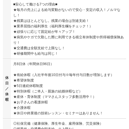
■安心して働ける7つの理由■
★毎月の売上による給与変動がないので安心・安定の収入！ノルマな
し！
★残業はほとんどなし。残業の場合は別途支給！
★業界屈指の福利厚生（福利厚生欄をチェック！）
★頑張りに応じて固定給が年々アップ！
★病気やケガで欠勤した際に利用できる積立有休制度や所得補償保険あ
り！
★交通費は全額支給で上限なし！
★研修期間中も給与は同じ！
月8日休（年間休日96日）
★有給休暇（入社半年後10日付与※毎年付与日数が増加します）
休
★希望休制度
日
★5日連続休暇制度
／
★特別休暇（ご本人・親族の結婚休暇など）
休
★産休・育休制度（ママさんスタッフ多数活用中！）
暇
★お子さんの看護休暇
★介護休暇
★休日や終業後の技術レッスン・セミナーはありません！
◎社保完備（健康保険、厚生年金、雇用保険、労災保険）