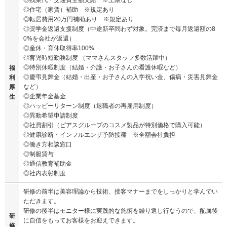
◎残業代・交通費全額支給 ※上限なし
◎住宅（家賃）補助 ※規定あり
◎転居費用20万円補助あり ※規定あり
◎奨学金返還支援制度（中途新卒問わず対象。完済まで毎月返還額の8
0%を会社が返還）
◎産休・育休取得率100%
◎育児時短勤務制度 （ママさんスタッフ多数活躍中）
◎特別休暇制度（結婚・介護・お子さんの看護休暇など）
福
◎慶弔見舞金（結婚・出産・お子さんの入学祝い金、傷病・災害見舞金
利
など）
厚
◎企業年金基金
生
◎ハッピーリターン制度（退職者の再雇用制度）
◎異動希望申請制度
◎社員割引（ピアスグループのコスメ製品が特別価格で購入可能）
◎健康診断・インフルエンザ予防接種 ※全額会社負担
◎働き方相談窓口
◎制服貸与
◎通信教育補助金
◎社内表彰制度
研修の前半は美容理論から技術、接客マナーまでをしっかりと学んでい
ただきます。
研修の後半はモニター様に実践的な施術を繰り返し行なうので、配属後
研
に自信をもってお客様をお迎えできます。
修