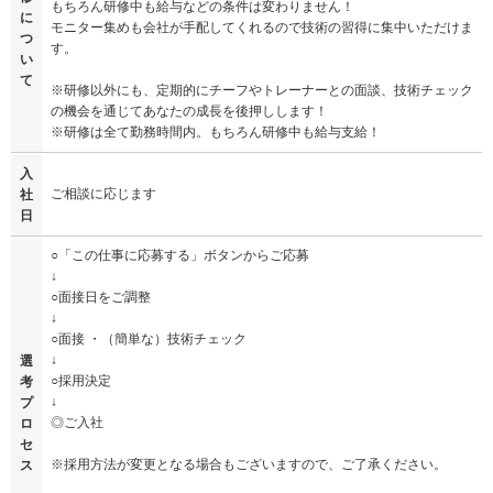
もちろん研修中も給与などの条件は変わりません！
に
モニター集めも会社が手配してくれるので技術の習得に集中いただけま
つ
す。
い
て
※研修以外にも、定期的にチーフやトレーナーとの面談、技術チェック
の機会を通じてあなたの成長を後押しします！
※研修は全て勤務時間内。もちろん研修中も給与支給！
入
ご相談に応じます
社
日
○「この仕事に応募する」ボタンからご応募
↓
○面接日をご調整
↓
○面接 ・（簡単な）技術チェック
↓
選
○採用決定
考
↓
プ
◎ご入社
ロ
セ
※採用方法が変更となる場合もございますので、ご了承ください。
ス