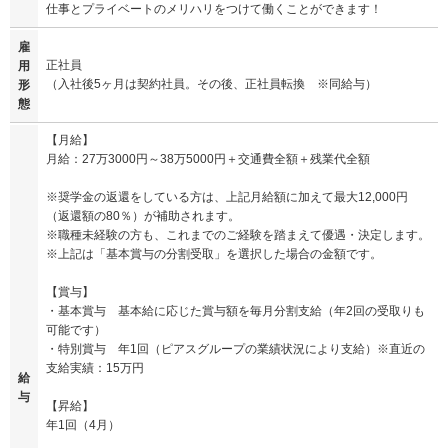
仕事とプライベートのメリハリをつけて働くことができます！
雇
正社員
用
（入社後5ヶ月は契約社員。その後、正社員転換 ※同給与）
形
態
【月給】
月給：27万3000円～38万5000円＋交通費全額＋残業代全額
※奨学金の返還をしている方は、上記月給額に加えて最大12,000円
（返還額の80％）が補助されます。
※職種未経験の方も、これまでのご経験を踏まえて優遇・決定します。
※上記は「基本賞与の分割受取」を選択した場合の金額です。
【賞与】
・基本賞与 基本給に応じた賞与額を毎月分割支給（年2回の受取りも
可能です）
・特別賞与 年1回（ピアスグループの業績状況により支給）※直近の
支給実績：15万円
給
与
【昇給】
年1回（4月）