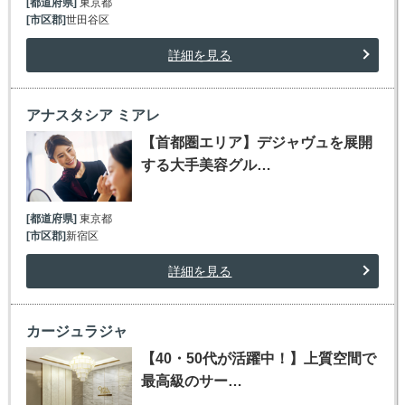
[都道府県]
東京都
[市区郡]
世田谷区
詳細を見る
アナスタシア ミアレ
【首都圏エリア】デジャヴュを展開
する大手美容グル…
[都道府県]
東京都
[市区郡]
新宿区
詳細を見る
カージュラジャ
【40・50代が活躍中！】上質空間で
最高級のサー…