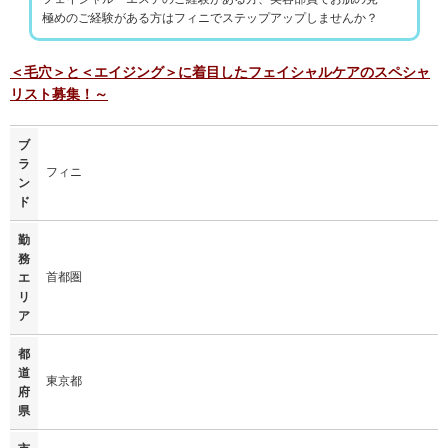
極めのご経験がある方はフィニでステップアップしませんか？
＜毛穴＞と＜エイジング＞に着目したフェイシャルケアのスペシャ
リスト募集！～
ブ
ラ
フィニ
ン
ド
勤
務
首都圏
エ
リ
ア
都
道
東京都
府
県