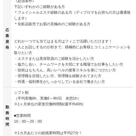
《必須条件》
下記いずれかのご経験がある方
＊フェイシャルエステ経験のある方（ディプロマをお持ちの方は優遇致
します）
＊化粧品販売でお肌の見極めのご経験がある方
応
募
どれか一つでも当てはまる方はフィニで活躍いただけます！
資
・人とお話しするのが好きで、積極的にお客様とコミュニケーションを
格
取りたい方
・エステまたは美容部員のご経験を活かしたい方
・協力し合い、チームワークを大切にする職場でお仕事をしたい方
・技術はもちろん、高いレベルの接客スキルを身につけたい方
・管理職を目指したい方、管理職を経験されてきた方
・待遇・福利厚生がしっかりしている会社で働きたい方
シフト制
（平均実働8h、実働6～9h/日 休憩1h）
※1ヶ月単位の変形労働時間制(週平均40h)
勤
務
■営業時間
時
10：00～20：00
間
※1カ月あたりの総残業時間は平均27分！