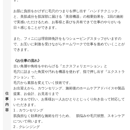
す。
お肌に負担をかげずに毛穴のつまりを押し出す「ハンドテクニック」
と、美肌成分を肌深部に届ける「美容機器」の相乗効果を、1回の施術
で実感いただけるため、お客様と喜びを共有できて仕事のやりがいを
日々感じることができます。
また、フィニには理容師免許をもつシェービングスタッフがいますの
で、お互いに刺激を受けながらチームワークで仕事を進めていくことが
できます。
《お仕事の流れ》
古い角層や角栓をやわらげる『エクスフォリエーション』と
毛穴に詰まった角質や汚れを機器を使わず、指で押し出す『エクストラ
クション』で、
毛穴から素肌を変えていく技術です。
お出迎えから、カウンセリング、施術後のホームケアアドバイスや製品
仕
提案、お会計、お見送りまで
事
トータルで行い、お客様お一人おひとりとじっくり向き合って対応して
内
いただきます。
容
1．カウンセリング
肌負担なく効果的な施術を行うため、 肌悩みや毛穴状態、スキンケア
について伺います。
2．クレンジング