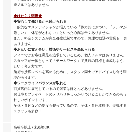
※ノルマはありません
◆はたらく環境◆
◆安心して働けるから続けられる
一般的なエステティシャンが悩んでいる「体力的にきつい」「ノルマが
厳しい」「休憩がとれない」といった心配は全くありません。
また、料金システムが完全都度払制ですので、無理な勧誘や営業も一切
ありません。
◆お互いに支え合い、技術やサービスを高められる
フィニではお客様満足を追求しているため、個人ノルマはありません。
スタッフが一体となって「チームワーク」で共通の目標を達成しよう、
という考え方です。
施術や接客レベルを高めるために、スタッフ同士でアドバイスし合う環
境があります。
◆ワークライフバランスが取れる
百貨店内に展開しているので残業はほとんどありません。
お仕事とプライベートのメリハリをしっかりつけることができるのもう
れしいポイントです。
産休・育休などの制度も整っているので、産休・育休取得後、復職する
スタッフも多数！
高校卒以上 / 未経験OK