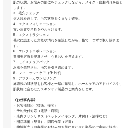
肌の状態、お悩みの部位をチェックしながら、メイク・皮脂汚れを落と
します。
3．毛穴チェック
拡大鏡を通して、毛穴状態をくまなく確認。
4．エクスフォリエーション
古い角質や角栓をやわらげます。
5．エクストラクション
毛穴に詰まった角栓や汚れを確認しながら、指で一つずつ取り除きま
す。
6．エレクトロポレーション
専用美容液を浸透させ、うるおいを与えます。
7．モイスチュアパック
お肌を鎮静させ、毛穴を引き締めます。
8．フィニッシュケア（仕上げ）
9．アフターカウンセリング
施術後の肌状態をお客様と一緒に確認し、ホームケアのアドバイスや、
肌状態に合わせたスキンケア製品のご案内をします。
《お仕事内容》
・お客様対応（技術、接客）
・予約受付対応（電話・店頭）
・店内クリンリネス（ベットメイキング、片付け・清掃など）
・開店準備（早番）、閉店作業（遅番）
・物販販売（お客様のお好みやお肌に合わせた製品のご案内と販売）