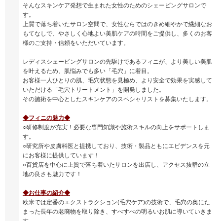
そんなスキンケア発想で生まれた女性のためのシェービングサロンで
す。
上質で落ち着いたサロン空間で、女性ならではのきめ細やかで繊細なお
もてなしで、やさしく心地よい美肌ケアの時間をご提供し、多くのお客
様のご支持・信頼をいただいています。
レディスシェービングサロンの先駆けであるフィニが、より美しい美肌
を叶えるため、肌悩みでも多い「毛穴」に着目。
お客様一人ひとりの肌、毛穴状態を見極め、より安全で効果を実感して
いただける「毛穴トリートメント」を開発しました。
その施術を中心としたスキンケアのスペシャリストを募集いたします。
◆フィニの魅力◆
○研修制度が充実！必要な専門知識や施術スキルの向上をサポートしま
す。
○研究所や皮膚科医と提携しており、技術・製品ともにエビデンスを元
にお客様に提供しています！
○百貨店を中心に上質で落ち着いたサロンを出店し、アクセス抜群の立
地の良さも魅力です！
◆お仕事の紹介◆
欧米では定番のエクストラクション(毛穴ケア)の技術で、毛穴の奥にた
まった長年の老廃物を取り除き、すべすべの明るいお肌に導いていきま