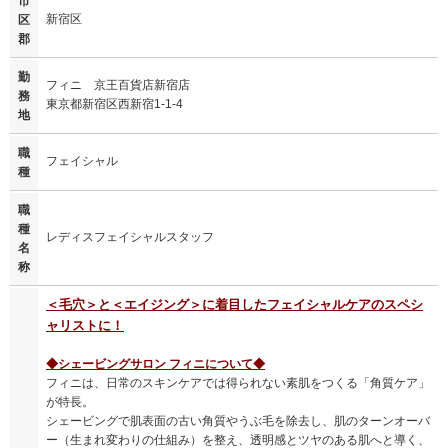
市
新宿区
区
郡
勤
フィニ 京王百貨店新宿店
務
東京都新宿区西新宿1-1-4
地
職
フェイシャル
種
職
種
レディスフェイシャルスタッフ
名
称
＜毛穴＞と＜エイジング＞に着目したフェイシャルケアのスペシ
ャリストに！
◆シェービングサロン フィニについて◆
フィニは、日常のスキンケアでは得られない素肌をつくる「角質ケア」
が特長。
シェービングで肌表面の古い角質やうぶ毛を除去し、肌のターンオーバ
ー（生まれ変わりの仕組み）を整え、透明感とツヤのある肌へと導く、