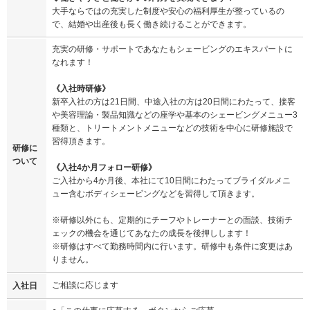
大手ならではの充実した制度や安心の福利厚生が整っているの
で、結婚や出産後も長く働き続けることができます。
充実の研修・サポートであなたもシェービングのエキスパートに
なれます！
《入社時研修》
新卒入社の方は21日間、中途入社の方は20日間にわたって、接客
や美容理論・製品知識などの座学や基本のシェービングメニュー3
種類と、トリートメントメニューなどの技術を中心に研修施設で
習得頂きます。
研修に
ついて
《入社4か月フォロー研修》
ご入社から4か月後、本社にて10日間にわたってブライダルメニ
ュー含むボディシェービングなどを習得して頂きます。
※研修以外にも、定期的にチーフやトレーナーとの面談、技術チ
ェックの機会を通じてあなたの成長を後押しします！
※研修はすべて勤務時間内に行います。研修中も条件に変更はあ
りません。
ご相談に応じます
入社日