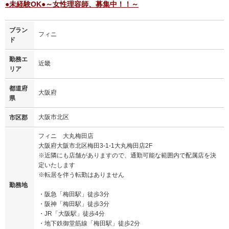
●未経験OK●～女性理容師、募集中！！～
ブラン
フィニ
ド
勤務エ
近畿
リア
都道府
大阪府
県
大阪市北区
市区郡
フィニ 大丸梅田店
大阪府大阪市北区梅田3-1-1大丸梅田店2F
※近隣にも店舗がありますので、通勤可能な範囲内で配属店を決
定いたします
※転居を伴う転勤はありません
勤務地
・阪急「梅田駅」徒歩3分
・阪神「梅田駅」徒歩3分
・JR「大阪駅」徒歩4分
・地下鉄御堂筋線「梅田駅」徒歩2分