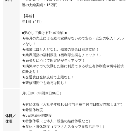
近の支給実績：15万円
【昇給】
年1回（4月）
■安心して働ける7つの理由■
★毎月の売上による給与変動がないので安心・安定の収入！ノル
マなし！
★残業はほとんどなし。残業の場合は別途支給！
★業界屈指の福利厚生（福利厚生欄をチェック！）
★頑張りに応じて固定給が年々アップ！
★病気やケガで欠勤した際に利用できる積立有休制度や所得補償
保険あり！
★交通費は全額支給で上限なし！
★研修期間中も給与は同じ！
月8日休（年間休日96日）
★有給休暇（入社半年後10日付与※毎年付与日数が増加します）
★希望休制度
★5日連続休暇制度
休日／
★特別休暇（ご本人・親族の結婚休暇など）
休暇
★産休・育休制度（ママさんスタッフ多数活用中！）