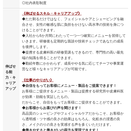
◎社内表彰制度
《伸ばせるスキル・キャリアアップ》
◆ただ剃るだけではなく、フェイシャルケアとシェービングを融
合させ、女性の敏感な肌に負担をかけない高水準の技術を身につ
けることができます。
◆入社から6か月間にわたって一つ一つ確実にメニューを習得して
いきます。研修後も定期的な面談や技術チェックであなたの成長
を後押しします。
◆提携する皮膚科医の研修受講もできるので、専門性の高い最先
端の知識を得ることができます。
◆勤続年数にかかわらず、成長ややる気に応じてチーフや事業運
伸ばせ
営など様々なキャリアアップが可能です。
る能
力・キ
《仕事のやりがい》
ャリア
◆自信をもってお客様にメニュー・製品をご提案できます！
アップ
お客様にご提供するメニュー・製品は提携する研究所や皮膚科医
が効果・効能を実証したもの。
だからこそ、自信をもってお客様にご提供することができます。
◆お客様からお喜びの声を聞けます！
高品質のシェービングやフェイシャルケアだからこそ、お客様か
ら透明感・ツヤ感の良さの効果はもちろん、化粧水の浸透の良
さ、メイクのりの良さを実感する声を多くいただけます。
◆働きやすさと働きがいの両方を実現できます！