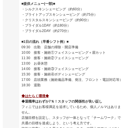
■提供メニュー(一部)■
・シルクスキンシェービング（約60分）
・ブライトアップスキンシェービング（約75分）
・クリスタルスキンシェービング（約90分）
・ブライダル1DAY（約180分）
・ブライダル2DAY（約270分）
■1日の流れ（早番シフト例）■
09:30 出勤 店舗の掃除・開店準備
10:00 接客・施術①フェイスシェービング＋眉カット
11:30 接客・施術②フェイスシェービング
13:00 お昼休憩
14:00 接客・施術③フェイスシェービング
15:30 接客・施術④ボディシェービング
17:00 店頭業務（施術備品準備、発注、フロント・電話対応等）
18:30 退勤
◆はたらく環境◆
◆退職率はわずか7％！スタッフの関係性が良い証し
フィニではお客様満足を追求しているため、個人ノルマはありま
せん。
店舗目標を設定し、スタッフが一体となって「チームワーク」で
共通の目標を達成しよう、という考え方です。