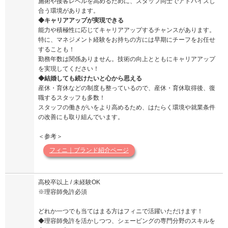
施術や接客レベルを高めるために、スタッフ同士でアドバイスし
合う環境があります。
◆キャリアアップが実現できる
能力や積極性に応じてキャリアアップするチャンスがあります。
特に、マネジメント経験をお持ちの方には早期にチーフをお任せ
することも！
勤務年数は関係ありません。技術の向上とともにキャリアアップ
を実現してください！
◆結婚しても続けたいと心から思える
産休・育休などの制度も整っているので、産休・育休取得後、復
職するスタッフも多数！
スタッフの働きがいをより高めるため、はたらく環境や就業条件
の改善にも取り組んでいます。
＜参考＞
フィニ｜ブランド紹介ページ
高校卒以上 / 未経験OK
※理容師免許必須
どれか一つでも当てはまる方はフィニで活躍いただけます！
◆理容師免許を活かしつつ、シェービングの専門分野のスキルを