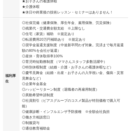
★お子さんの看護休暇
★介護休暇
★休日や終業後の技術レッスン・セミナーはありません！
◎社保完備（健康保険、厚生年金、雇用保険、労災保険）
◎残業代・交通費全額支給 ※上限なし
◎住宅（家賃）補助 ※規定あり
◎転居費用20万円補助あり ※規定あり
◎奨学金返還支援制度（中途新卒問わず対象。完済まで毎月返還
額の80%を会社が返還）
◎産休・育休取得率100%
◎育児時短勤務制度 （ママさんスタッフ多数活躍中）
◎特別休暇制度（結婚・介護・お子さんの看護休暇など）
◎慶弔見舞金（結婚・出産・お子さんの入学祝い金、傷病・災害
福利厚
見舞金など）
生
◎企業年金基金
◎ハッピーリターン制度（退職者の再雇用制度）
◎異動希望申請制度
◎社員割引（ピアスグループのコスメ製品が特別価格で購入可
能）
◎健康診断・インフルエンザ予防接種 ※全額会社負担
◎働き方相談窓口
◎制服貸与
◎通信教育補助金