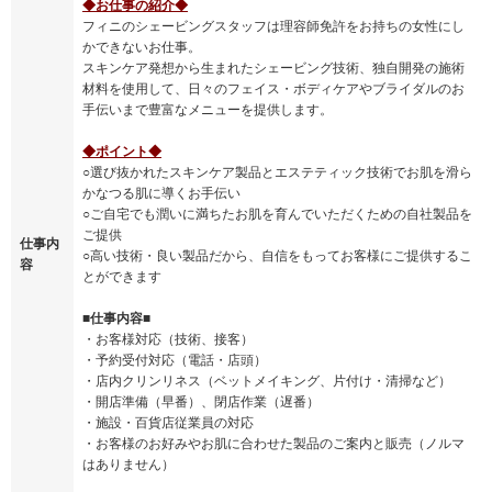
◆お仕事の紹介◆
フィニのシェービングスタッフは理容師免許をお持ちの女性にし
かできないお仕事。
スキンケア発想から生まれたシェービング技術、独自開発の施術
材料を使用して、日々のフェイス・ボディケアやブライダルのお
手伝いまで豊富なメニューを提供します。
◆ポイント◆
○選び抜かれたスキンケア製品とエステティック技術でお肌を滑ら
かなつる肌に導くお手伝い
○ご自宅でも潤いに満ちたお肌を育んでいただくための自社製品を
ご提供
仕事内
○高い技術・良い製品だから、自信をもってお客様にご提供するこ
容
とができます
■仕事内容■
・お客様対応（技術、接客）
・予約受付対応（電話・店頭）
・店内クリンリネス（ベットメイキング、片付け・清掃など）
・開店準備（早番）、閉店作業（遅番）
・施設・百貨店従業員の対応
・お客様のお好みやお肌に合わせた製品のご案内と販売（ノルマ
はありません）