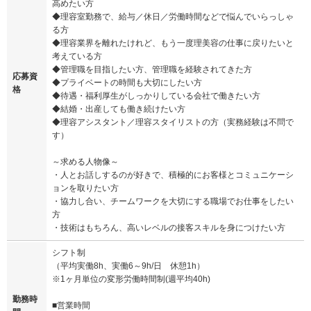
高めたい方
◆理容室勤務で、給与／休日／労働時間などで悩んでいらっしゃ
る方
◆理容業界を離れたけれど、もう一度理美容の仕事に戻りたいと
考えている方
◆管理職を目指したい方、管理職を経験されてきた方
応募資
◆プライベートの時間も大切にしたい方
格
◆待遇・福利厚生がしっかりしている会社で働きたい方
◆結婚・出産しても働き続けたい方
◆理容アシスタント／理容スタイリストの方（実務経験は不問で
す）
～求める人物像～
・人とお話しするのが好きで、積極的にお客様とコミュニケーシ
ョンを取りたい方
・協力し合い、チームワークを大切にする職場でお仕事をしたい
方
・技術はもちろん、高いレベルの接客スキルを身につけたい方
シフト制
（平均実働8h、実働6～9h/日 休憩1h）
※1ヶ月単位の変形労働時間制(週平均40h)
勤務時
■営業時間