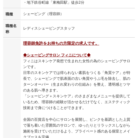
・地下鉄谷町線「東梅田駅」徒歩2分
シェービング（理容師）
職種
職種名
レディスシェービングスタッフ
称
理容師免許をお持ちの方限定の求人です。
◆シェービングサロン フィニについて◆
フィニはスキンケア発想で生まれた女性の為のシェービングサロ
ンです。
日常のスキンケアでは得られない素肌をつくる「角質ケア」が特
長で、シェービングで肌表面の古い角質やうぶ毛を除去し、肌の
ターンオーバー（生まれ変わりの仕組み）を整え、透明感とツヤ
のある肌へ導きます。
「シェービング＋スキンケア」のさまざまなメニューを提供して
いるため、理容師の経験が活かせるだけでなく、エステティック
技術まで身につけることができます。
全国の百貨店を中心にサロンを展開し、ピンクを基調とした上質
で落ち着いた雰囲気のサロンで、ゆったりとリラックスしながら
施術を受けていただけるよう、プライベート感のある個室とメイ
クブースを完備。