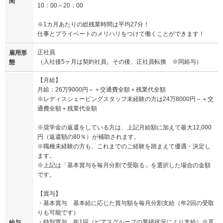
間
10：00～20：00
※1カ月あたりの総残業時間は平均27分！
仕事とプライベートのメリハリをつけて働くことができます！
正社員
雇用形
（入社後5ヶ月は契約社員。その後、正社員転換 ※同給与）
態
【月給】
月給：26万9000円～＋交通費全額＋残業代全額
※レディスシェービングスタッフ未経験の方は24万8000円～＋交
通費全額＋残業代全額
※奨学金の返還をしている方は、上記月給額に加えて最大12,000
円（返還額の80％）が補助されます。
※職種未経験の方も、これまでのご経験を踏まえて優遇・決定し
ます。
※上記は「基本賞与を毎月分割で受取る」を選択した場合の金額
です。
【賞与】
・基本賞与 基本給に応じた賞与額を毎月分割支給（年2回の受取
りも可能です）
・特別賞与 年1回（ピアスグループの業績状況により支給）※直
給与