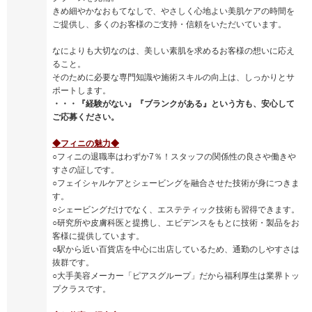
きめ細やかなおもてなしで、やさしく心地よい美肌ケアの時間を
ご提供し、多くのお客様のご支持・信頼をいただいています。
なによりも大切なのは、美しい素肌を求めるお客様の想いに応え
ること。
そのために必要な専門知識や施術スキルの向上は、しっかりとサ
ポートします。
・・・『経験がない』『ブランクがある』という方も、安心して
ご応募ください。
◆フィニの魅力◆
○フィニの退職率はわずか7％！スタッフの関係性の良さや働きや
すさの証しです。
○フェイシャルケアとシェービングを融合させた技術が身につきま
す。
○シェービングだけでなく、エステティック技術も習得できます。
○研究所や皮膚科医と提携し、エビデンスをもとに技術・製品をお
客様に提供しています。
○駅から近い百貨店を中心に出店しているため、通勤のしやすさは
抜群です。
○大手美容メーカー「ピアスグループ」だから福利厚生は業界トッ
プクラスです。