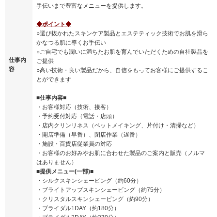
手伝いまで豊富なメニューを提供します。
◆ポイント◆
○選び抜かれたスキンケア製品とエステティック技術でお肌を滑ら
かなつる肌に導くお手伝い
○ご自宅でも潤いに満ちたお肌を育んでいただくための自社製品を
仕事内
ご提供
容
○高い技術・良い製品だから、自信をもってお客様にご提供するこ
とができます
■仕事内容■
・お客様対応（技術、接客）
・予約受付対応（電話・店頭）
・店内クリンリネス（ベットメイキング、片付け・清掃など）
・開店準備（早番）、閉店作業（遅番）
・施設・百貨店従業員の対応
・お客様のお好みやお肌に合わせた製品のご案内と販売（ノルマ
はありません）
■提供メニュー(一部)■
・シルクスキンシェービング（約60分）
・ブライトアップスキンシェービング（約75分）
・クリスタルスキンシェービング（約90分）
・ブライダル1DAY（約180分）