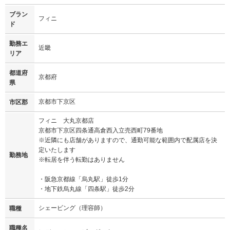
ブラン
フィニ
ド
勤務エ
近畿
リア
都道府
京都府
県
京都市下京区
市区郡
フィニ 大丸京都店
京都市下京区四条通高倉西入立売西町79番地
※近隣にも店舗がありますので、通勤可能な範囲内で配属店を決
定いたします
勤務地
※転居を伴う転勤はありません
・阪急京都線「烏丸駅」徒歩1分
・地下鉄烏丸線「四条駅」徒歩2分
シェービング（理容師）
職種
職種名