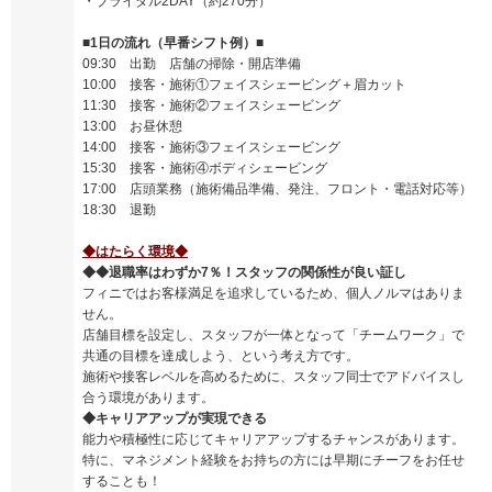
・ブライダル2DAY（約270分）
■1日の流れ（早番シフト例）■
09:30 出勤 店舗の掃除・開店準備
10:00 接客・施術①フェイスシェービング＋眉カット
11:30 接客・施術②フェイスシェービング
13:00 お昼休憩
14:00 接客・施術③フェイスシェービング
15:30 接客・施術④ボディシェービング
17:00 店頭業務（施術備品準備、発注、フロント・電話対応等）
18:30 退勤
◆はたらく環境◆
◆◆退職率はわずか7％！スタッフの関係性が良い証し
フィニではお客様満足を追求しているため、個人ノルマはありま
せん。
店舗目標を設定し、スタッフが一体となって「チームワーク」で
共通の目標を達成しよう、という考え方です。
施術や接客レベルを高めるために、スタッフ同士でアドバイスし
合う環境があります。
◆キャリアアップが実現できる
能力や積極性に応じてキャリアアップするチャンスがあります。
特に、マネジメント経験をお持ちの方には早期にチーフをお任せ
することも！