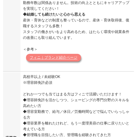
勤務年数は関係ありません。技術の向上とともにキャリアアップ
を実現してください！
◆結婚しても続けたいと心から思える
産休・育休などの制度も整っているので、産休・育休取得後、復
職するスタッフも多数！
スタッフの働きがいをより高めるため、はたらく環境や就業条件
の改善にも取り組んでいます。
＜参考＞
フィニ｜ブランド紹介ページ
高校卒以上 / 未経験OK
※理容師免許必須
どれか一つでも当てはまる方はフィニで活躍いただけます！
◆理容師免許を活かしつつ、シェービングの専門分野のスキルを
高めたい方
◆理容室勤務で、給与／休日／労働時間などで悩んでいらっしゃ
る方
◆理容業界を離れたけれど、もう一度理美容の仕事に戻りたいと
考えている方
◆管理職を目指したい方、管理職を経験されてきた方