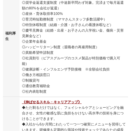
◎奨学金返還支援制度（中途新卒問わず対象。完済まで毎月返還
額の80%を会社が返還）
◎産休・育休取得率100%
◎育児時短勤務制度 （ママさんスタッフ多数活躍中）
◎特別休暇制度（結婚・介護・お子さんの看護休暇など）
◎慶弔見舞金（結婚・出産・お子さんの入学祝い金、傷病・災害
福利厚
見舞金など）
生
◎企業年金基金
◎ハッピーリターン制度（退職者の再雇用制度）
◎異動希望申請制度
◎社員割引（ピアスグループのコスメ製品が特別価格で購入可
能）
◎健康診断・インフルエンザ予防接種 ※全額会社負担
◎働き方相談窓口
◎制服貸与
◎通信教育補助金
◎社内表彰制度
《伸ばせるスキル・キャリアアップ》
◆ただ剃るだけではなく、フェイシャルケアとシェービングを融
合させ、女性の敏感な肌に負担をかけない高水準の技術を身につ
けることができます。
◆入社から6か月間にわたって一つ一つ確実にメニューを習得して
いきます。研修後も定期的な面談や技術チェックであなたの成長