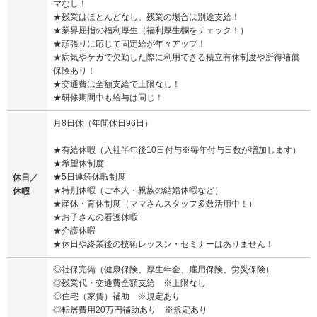
マなし！
★残業はほとんどなし。残業の場合は別途支給！
★業界屈指の福利厚生（福利厚生欄をチェック！）
★頑張りに応じて固定給が年々アップ！
★病気やケガで欠勤した際に利用できる積立有休制度や所得補償
保険あり！
★交通費は全額支給で上限なし！
★研修期間中も給与は同じ！
月8日休（年間休日96日）
★有給休暇（入社半年後10日付与※毎年付与日数が増加します）
★希望休制度
★5日連続休暇制度
休日／
★特別休暇（ご本人・親族の結婚休暇など）
休暇
★産休・育休制度（ママさんスタッフ多数活用中！）
★お子さんの看護休暇
★介護休暇
★休日や終業後の技術レッスン・セミナーはありません！
◎社保完備（健康保険、厚生年金、雇用保険、労災保険）
◎残業代・交通費全額支給 ※上限なし
◎住宅（家賃）補助 ※規定あり
◎転居費用20万円補助あり ※規定あり