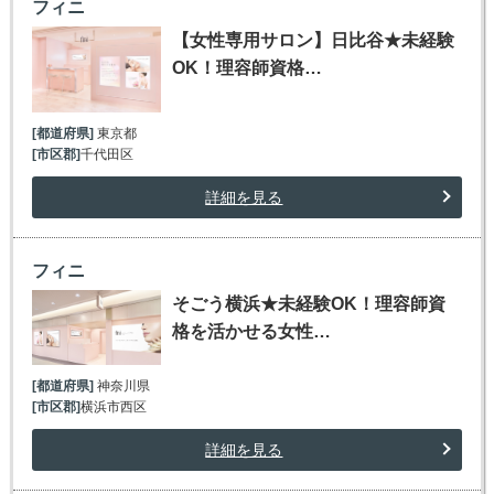
フィニ
【女性専用サロン】日比谷★未経験
OK！理容師資格…
[都道府県]
東京都
[市区郡]
千代田区
詳細を見る
フィニ
そごう横浜★未経験OK！理容師資
格を活かせる女性…
[都道府県]
神奈川県
[市区郡]
横浜市西区
詳細を見る