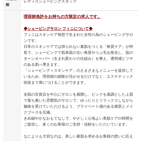
レディスシェービングスタッフ
称
理容師免許をお持ちの方限定の求人です。
◆シェービングサロン フィニについて◆
フィニはスキンケア発想で生まれた女性の為のシェービングサロ
ンです。
日常のスキンケアでは得られない素肌をつくる「角質ケア」が特
長で、シェービングで肌表面の古い角質やうぶ毛を除去し、肌の
ターンオーバー（生まれ変わりの仕組み）を整え、透明感とツヤ
のある肌へ導きます。
「シェービング＋スキンケア」のさまざまなメニューを提供して
いるため、理容師の経験が活かせるだけでなく、エステティック
技術まで身につけることができます。
全国の百貨店を中心にサロンを展開し、ピンクを基調とした上質
で落ち着いた雰囲気のサロンで、ゆったりとリラックスしながら
施術を受けていただけるよう、プライベート感のある個室とメイ
クブースを完備。
きめ細やかなおもてなしで、やさしく心地よい美肌ケアの時間を
ご提供し、多くのお客様のご支持・信頼をいただいています。
なによりも大切なのは、美しい素肌を求めるお客様の想いに応え