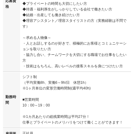
応募資
◆プライベートの時間も大切にしたい方
格
◆待遇・福利厚生がしっかりしている会社で働きたい方
◆結婚・出産しても働き続けたい方
◆理容アシスタント／理容スタイリストの方（実務経験は不問で
す）
～求める人物像～
・人とお話しするのが好きで、積極的にお客様とコミュニケーシ
ョンを取りたい方
・協力し合い、チームワークを大切にする職場でお仕事をしたい
方
・技術はもちろん、高いレベルの接客スキルを身につけたい方
シフト制
（平均実働8h、実働6～9h/日 休憩1h）
※1ヶ月単位の変形労働時間制(週平均40h)
勤務時
■営業時間
間
10：00～19：00
※1カ月あたりの総残業時間は平均27分！
仕事とプライベートのメリハリをつけて働くことができます！
正社員
雇用形