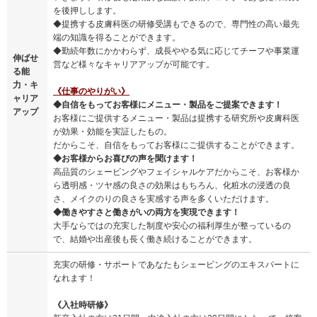
を後押しします。
◆提携する皮膚科医の研修受講もできるので、専門性の高い最先
端の知識を得ることができます。
◆勤続年数にかかわらず、成長ややる気に応じてチーフや事業運
伸ばせ
営など様々なキャリアアップが可能です。
る能
力・キ
《仕事のやりがい》
ャリア
◆自信をもってお客様にメニュー・製品をご提案できます！
アップ
お客様にご提供するメニュー・製品は提携する研究所や皮膚科医
が効果・効能を実証したもの。
だからこそ、自信をもってお客様にご提供することができます。
◆お客様からお喜びの声を聞けます！
高品質のシェービングやフェイシャルケアだからこそ、お客様か
ら透明感・ツヤ感の良さの効果はもちろん、化粧水の浸透の良
さ、メイクのりの良さを実感する声を多くいただけます。
◆働きやすさと働きがいの両方を実現できます！
大手ならではの充実した制度や安心の福利厚生が整っているの
で、結婚や出産後も長く働き続けることができます。
充実の研修・サポートであなたもシェービングのエキスパートに
なれます！
《入社時研修》