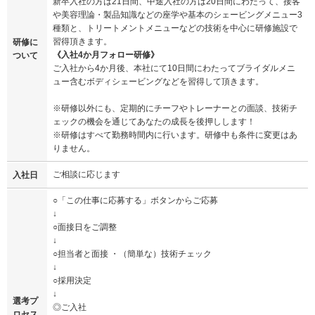
新卒入社の方は21日間、中途入社の方は20日間にわたって、接客
や美容理論・製品知識などの座学や基本のシェービングメニュー3
種類と、トリートメントメニューなどの技術を中心に研修施設で
習得頂きます。
研修に
《入社4か月フォロー研修》
ついて
ご入社から4か月後、本社にて10日間にわたってブライダルメニ
ュー含むボディシェービングなどを習得して頂きます。
※研修以外にも、定期的にチーフやトレーナーとの面談、技術チ
ェックの機会を通じてあなたの成長を後押しします！
※研修はすべて勤務時間内に行います。研修中も条件に変更はあ
りません。
ご相談に応じます
入社日
○「この仕事に応募する」ボタンからご応募
↓
○面接日をご調整
↓
○担当者と面接 ・（簡単な）技術チェック
↓
○採用決定
↓
選考プ
◎ご入社
ロセス