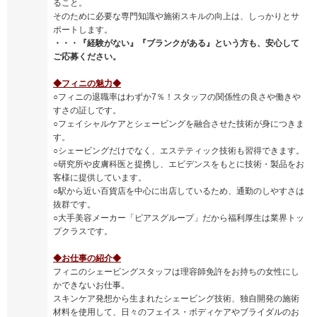
ること。
そのために必要な専門知識や施術スキルの向上は、しっかりとサ
ポートします。
・・・『経験がない』『ブランクがある』という方も、安心して
ご応募ください。
◆フィニの魅力◆
○フィニの退職率はわずか7％！スタッフの関係性の良さや働きや
すさの証しです。
○フェイシャルケアとシェービングを融合させた技術が身につきま
す。
○シェービングだけでなく、エステティック技術も習得できます。
○研究所や皮膚科医と提携し、エビデンスをもとに技術・製品をお
客様に提供しています。
○駅から近い百貨店を中心に出店しているため、通勤のしやすさは
抜群です。
○大手美容メーカー「ピアスグループ」だから福利厚生は業界トッ
プクラスです。
◆お仕事の紹介◆
フィニのシェービングスタッフは理容師免許をお持ちの女性にし
かできないお仕事。
スキンケア発想から生まれたシェービング技術、独自開発の施術
材料を使用して、日々のフェイス・ボディケアやブライダルのお