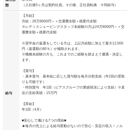
（入社後5ヶ月は契約社員。その後、正社員転換 ※同給与）
態
【月給】
月給：26万9000円～＋交通費全額＋残業代全額
※レディスシェービングスタッフ未経験の方は24万8000円～＋交
通費全額＋残業代全額
※奨学金の返還をしている方は、上記月給額に加えて最大12,000
円（返還額の80％）が補助されます。
※職種未経験の方も、これまでのご経験を踏まえて優遇・決定し
ます。
【賞与】
・基本賞与 基本給に応じた賞与額を毎月分割支給（年2回の受取
りも可能です）
・特別賞与 年1回（ピアスグループの業績状況により支給）※直
近の支給実績：15万円
給与
【昇給】
年1回（4月）
■安心して働ける7つの理由■
★毎月の売上による給与変動がないので安心・安定の収入！ノル