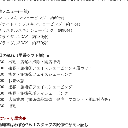
供メニュー(一部)
シルクスキンシェービング（約60分）
ブライトアップスキンシェービング（約75分）
クリスタルスキンシェービング（約90分）
ブライダル1DAY（約180分）
ブライダル2DAY（約270分）
1日の流れ（早番シフト例）■
9:30 出勤 店舗の掃除・開店準備
0:00 接客・施術①フェイスシェービング＋眉カット
1:30 接客・施術②フェイスシェービング
3:00 お昼休憩
4:00 接客・施術③フェイスシェービング
5:30 接客・施術④ボディシェービング
7:00 店頭業務（施術備品準備、発注、フロント・電話対応等）
:30 退勤
はたらく環境◆
退職率はわずか7％！スタッフの関係性が良い証し