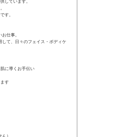
提供しています。
す。
スです。
いお仕事。
用して、日々のフェイス・ボディケ
る肌に導くお手伝い
きます
せん）