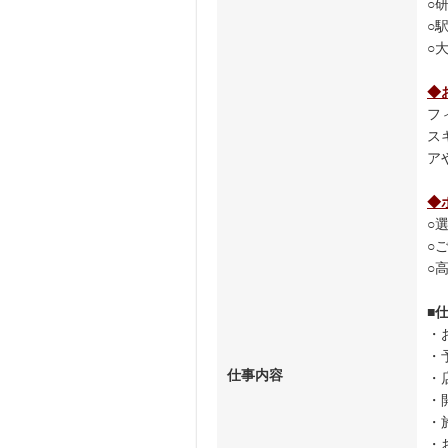
○
○
○
◆
フ
ス
ア
◆
○
○
○
■
・
・
仕事内容
・
・
・
・