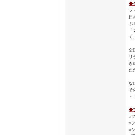
◆
フ
日
ぶ
「
く
全
リ
き
た
な
そ
・
◆
○
○
○