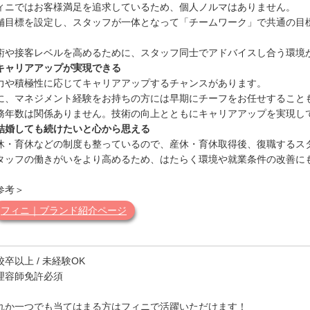
ィニではお客様満足を追求しているため、個人ノルマはありません。
舗目標を設定し、スタッフが一体となって「チームワーク」で共通の目
。
術や接客レベルを高めるために、スタッフ同士でアドバイスし合う環境
キャリアアップが実現できる
力や積極性に応じてキャリアアップするチャンスがあります。
に、マネジメント経験をお持ちの方には早期にチーフをお任せすること
務年数は関係ありません。技術の向上とともにキャリアアップを実現し
結婚しても続けたいと心から思える
休・育休などの制度も整っているので、産休・育休取得後、復職するス
タッフの働きがいをより高めるため、はたらく環境や就業条件の改善に
参考＞
フィニ｜ブランド紹介ページ
校卒以上 / 未経験OK
理容師免許必須
れか一つでも当てはまる方はフィニで活躍いただけます！