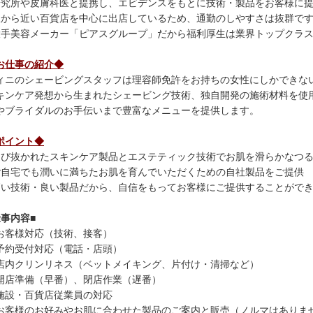
研究所や皮膚科医と提携し、エビデンスをもとに技術・製品をお客様に
駅から近い百貨店を中心に出店しているため、通勤のしやすさは抜群で
大手美容メーカー「ピアスグループ」だから福利厚生は業界トップクラ
お仕事の紹介◆
ィニのシェービングスタッフは理容師免許をお持ちの女性にしかできな
キンケア発想から生まれたシェービング技術、独自開発の施術材料を使
やブライダルのお手伝いまで豊富なメニューを提供します。
ポイント◆
選び抜かれたスキンケア製品とエステティック技術でお肌を滑らかなつ
ご自宅でも潤いに満ちたお肌を育んでいただくための自社製品をご提供
高い技術・良い製品だから、自信をもってお客様にご提供することがで
仕事内容■
お客様対応（技術、接客）
予約受付対応（電話・店頭）
店内クリンリネス（ベットメイキング、片付け・清掃など）
開店準備（早番）、閉店作業（遅番）
施設・百貨店従業員の対応
お客様のお好みやお肌に合わせた製品のご案内と販売（ノルマはありま