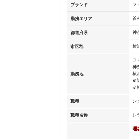
フ
ブランド
首
勤務エリア
神
都道府県
横
市区郡
フ
神
横
勤務地
※
※
シ
職種
レ
職種名称
理