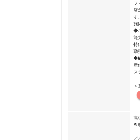
フ
店
す
施
◆
能
特
勤
◆
産
ス
＜
高
※
ど