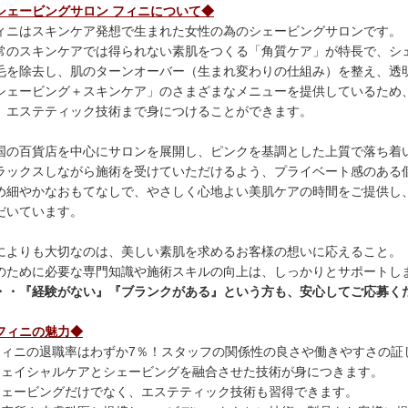
シェービングサロン フィニについて◆
ィニはスキンケア発想で生まれた女性の為のシェービングサロンです。
常のスキンケアでは得られない素肌をつくる「角質ケア」が特長で、シ
毛を除去し、肌のターンオーバー（生まれ変わりの仕組み）を整え、透
シェービング＋スキンケア」のさまざまなメニューを提供しているため
、エステティック技術まで身につけることができます。
国の百貨店を中心にサロンを展開し、ピンクを基調とした上質で落ち着
ラックスしながら施術を受けていただけるよう、プライベート感のある
め細やかなおもてなしで、やさしく心地よい美肌ケアの時間をご提供し
だいています。
によりも大切なのは、美しい素肌を求めるお客様の想いに応えること。
のために必要な専門知識や施術スキルの向上は、しっかりとサポートし
・・『経験がない』『ブランクがある』という方も、安心してご応募く
フィニの魅力◆
フィニの退職率はわずか7％！スタッフの関係性の良さや働きやすさの証
フェイシャルケアとシェービングを融合させた技術が身につきます。
シェービングだけでなく、エステティック技術も習得できます。