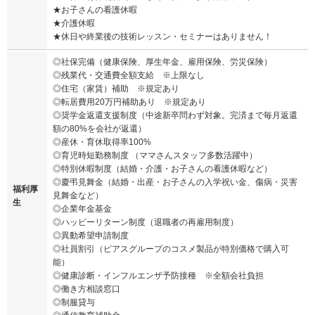
★お子さんの看護休暇
★介護休暇
★休日や終業後の技術レッスン・セミナーはありません！
◎社保完備（健康保険、厚生年金、雇用保険、労災保険）
◎残業代・交通費全額支給 ※上限なし
◎住宅（家賃）補助 ※規定あり
◎転居費用20万円補助あり ※規定あり
◎奨学金返還支援制度（中途新卒問わず対象。完済まで毎月返還
額の80%を会社が返還）
◎産休・育休取得率100%
◎育児時短勤務制度 （ママさんスタッフ多数活躍中）
◎特別休暇制度（結婚・介護・お子さんの看護休暇など）
◎慶弔見舞金（結婚・出産・お子さんの入学祝い金、傷病・災害
福利厚
見舞金など）
生
◎企業年金基金
◎ハッピーリターン制度（退職者の再雇用制度）
◎異動希望申請制度
◎社員割引（ピアスグループのコスメ製品が特別価格で購入可
能）
◎健康診断・インフルエンザ予防接種 ※全額会社負担
◎働き方相談窓口
◎制服貸与