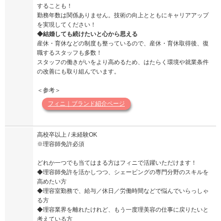
することも！
勤務年数は関係ありません。技術の向上とともにキャリアアップ
を実現してください！
◆結婚しても続けたいと心から思える
産休・育休などの制度も整っているので、産休・育休取得後、復
職するスタッフも多数！
スタッフの働きがいをより高めるため、はたらく環境や就業条件
の改善にも取り組んでいます。
＜参考＞
フィニ｜ブランド紹介ページ
高校卒以上 / 未経験OK
※理容師免許必須
どれか一つでも当てはまる方はフィニで活躍いただけます！
◆理容師免許を活かしつつ、シェービングの専門分野のスキルを
高めたい方
◆理容室勤務で、給与／休日／労働時間などで悩んでいらっしゃ
る方
◆理容業界を離れたけれど、もう一度理美容の仕事に戻りたいと
考えている方