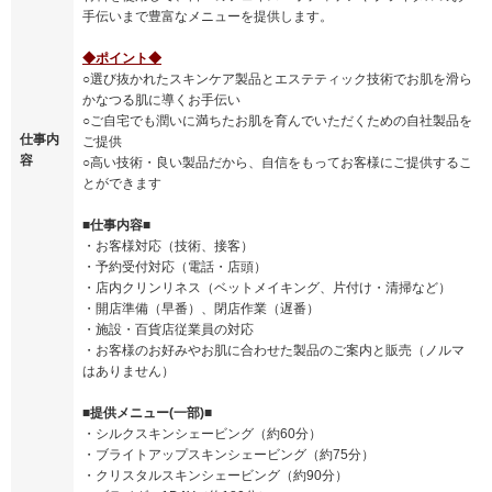
手伝いまで豊富なメニューを提供します。
◆ポイント◆
○選び抜かれたスキンケア製品とエステティック技術でお肌を滑ら
かなつる肌に導くお手伝い
○ご自宅でも潤いに満ちたお肌を育んでいただくための自社製品を
仕事内
ご提供
容
○高い技術・良い製品だから、自信をもってお客様にご提供するこ
とができます
■仕事内容■
・お客様対応（技術、接客）
・予約受付対応（電話・店頭）
・店内クリンリネス（ベットメイキング、片付け・清掃など）
・開店準備（早番）、閉店作業（遅番）
・施設・百貨店従業員の対応
・お客様のお好みやお肌に合わせた製品のご案内と販売（ノルマ
はありません）
■提供メニュー(一部)■
・シルクスキンシェービング（約60分）
・ブライトアップスキンシェービング（約75分）
・クリスタルスキンシェービング（約90分）