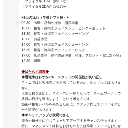
・ブライダル1DAY（約180分）
・ブライダル2DAY（約270分）
■1日の流れ（早番シフト例）■
09:30 出勤 店舗の掃除・開店準備
10:00 接客・施術①フェイスシェービング＋眉カット
11:30 接客・施術②フェイスシェービング
13:00 お昼休憩
14:00 接客・施術③フェイスシェービング
15:30 接客・施術④ボディシェービング
17:00 店頭業務（施術備品準備、発注、フロント・電話対応等）
18:30 退勤
◆はたらく環境◆
◆退職率はわずか7％！スタッフの関係性が良い証し
フィニではお客様満足を追求しているため、個人ノルマはありま
せん。
店舗目標を設定し、スタッフが一体となって「チームワーク」で
共通の目標を達成しよう、という考え方です。
施術や接客レベルを高めるために、スタッフ同士でアドバイスし
合う環境があります。
◆キャリアアップが実現できる
能力や積極性に応じてキャリアアップするチャンスがあります。
特に、マネジメント経験をお持ちの方には早期にチーフをお任せ