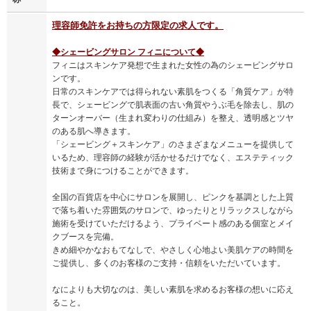
理容師免許をお持ちの方限定の求人です。
◆シェービングサロン フィニについて◆
フィニはスキンケア発想で生まれた女性の為のシェービングサロ
ンです。
日常のスキンケアでは得られない素肌をつくる「角質ケア」が特
長で、シェービングで肌表面の古い角質やうぶ毛を除去し、肌の
ターンオーバー（生まれ変わりの仕組み）を整え、透明感とツヤ
のある肌へ導きます。
「シェービング＋スキンケア」のさまざまなメニューを提供して
いるため、理容師の経験が活かせるだけでなく、エステティック
技術まで身につけることができます。
全国の百貨店を中心にサロンを展開し、ピンクを基調とした上質
で落ち着いた雰囲気のサロンで、ゆったりとリラックスしながら
施術を受けていただけるよう、プライベート感のある個室とメイ
クブースを完備。
きめ細やかなおもてなしで、やさしく心地よい美肌ケアの時間を
ご提供し、多くのお客様のご支持・信頼をいただいています。
なによりも大切なのは、美しい素肌を求めるお客様の想いに応え
ること。