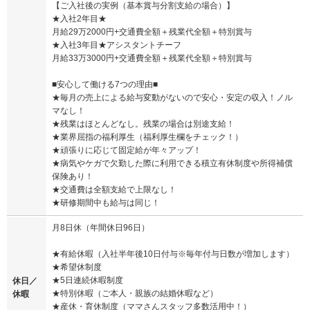
【ご入社後の実例（基本賞与分割支給の場合）】
★入社2年目★
月給29万2000円+交通費全額＋残業代全額＋特別賞与
★入社3年目★アシスタントチーフ
月給33万3000円+交通費全額＋残業代全額＋特別賞与
■安心して働ける7つの理由■
★毎月の売上による給与変動がないので安心・安定の収入！ノル
マなし！
★残業はほとんどなし。残業の場合は別途支給！
★業界屈指の福利厚生（福利厚生欄をチェック！）
★頑張りに応じて固定給が年々アップ！
★病気やケガで欠勤した際に利用できる積立有休制度や所得補償
保険あり！
★交通費は全額支給で上限なし！
★研修期間中も給与は同じ！
月8日休（年間休日96日）
★有給休暇（入社半年後10日付与※毎年付与日数が増加します）
★希望休制度
★5日連続休暇制度
休日／
★特別休暇（ご本人・親族の結婚休暇など）
休暇
★産休・育休制度（ママさんスタッフ多数活用中！）