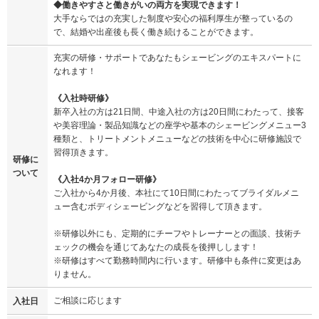
◆働きやすさと働きがいの両方を実現できます！
大手ならではの充実した制度や安心の福利厚生が整っているの
で、結婚や出産後も長く働き続けることができます。
充実の研修・サポートであなたもシェービングのエキスパートに
なれます！
《入社時研修》
新卒入社の方は21日間、中途入社の方は20日間にわたって、接客
や美容理論・製品知識などの座学や基本のシェービングメニュー3
種類と、トリートメントメニューなどの技術を中心に研修施設で
習得頂きます。
研修に
ついて
《入社4か月フォロー研修》
ご入社から4か月後、本社にて10日間にわたってブライダルメニ
ュー含むボディシェービングなどを習得して頂きます。
※研修以外にも、定期的にチーフやトレーナーとの面談、技術チ
ェックの機会を通じてあなたの成長を後押しします！
※研修はすべて勤務時間内に行います。研修中も条件に変更はあ
りません。
ご相談に応じます
入社日