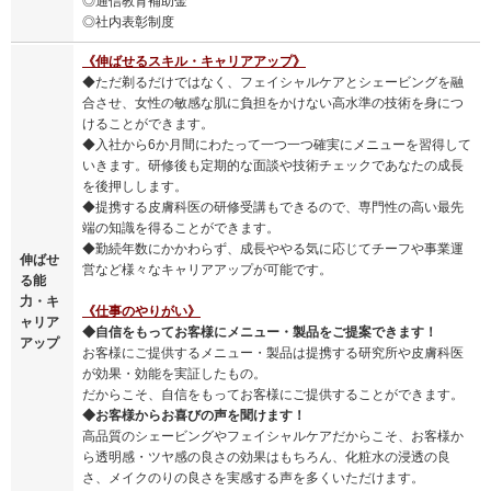
◎通信教育補助金
◎社内表彰制度
《伸ばせるスキル・キャリアアップ》
◆ただ剃るだけではなく、フェイシャルケアとシェービングを融
合させ、女性の敏感な肌に負担をかけない高水準の技術を身につ
けることができます。
◆入社から6か月間にわたって一つ一つ確実にメニューを習得して
いきます。研修後も定期的な面談や技術チェックであなたの成長
を後押しします。
◆提携する皮膚科医の研修受講もできるので、専門性の高い最先
端の知識を得ることができます。
◆勤続年数にかかわらず、成長ややる気に応じてチーフや事業運
伸ばせ
営など様々なキャリアアップが可能です。
る能
力・キ
《仕事のやりがい》
ャリア
◆自信をもってお客様にメニュー・製品をご提案できます！
アップ
お客様にご提供するメニュー・製品は提携する研究所や皮膚科医
が効果・効能を実証したもの。
だからこそ、自信をもってお客様にご提供することができます。
◆お客様からお喜びの声を聞けます！
高品質のシェービングやフェイシャルケアだからこそ、お客様か
ら透明感・ツヤ感の良さの効果はもちろん、化粧水の浸透の良
さ、メイクのりの良さを実感する声を多くいただけます。