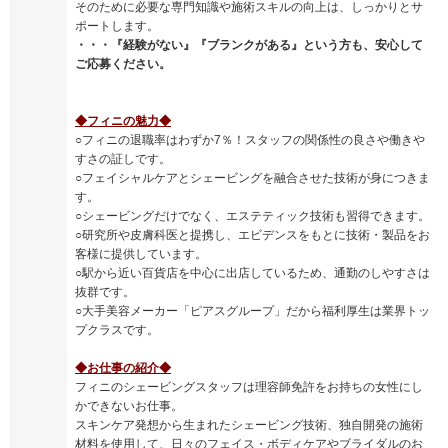
そのために必要な専門知識や施術スキルの向上は、しっかりとサ
ポートします。
・・・『経験がない』『ブランクがある』という方も、安心して
ご応募ください。
◆フィニの魅力◆
○フィニの退職率はわずか7％！スタッフの関係性の良さや働きや
すさの証しです。
○フェイシャルケアとシェービングを融合させた技術が身につきま
す。
○シェービングだけでなく、エステティック技術も習得できます。
○研究所や皮膚科医と提携し、エビデンスをもとに技術・製品をお
客様に提供しています。
○駅から近い百貨店を中心に出店しているため、通勤のしやすさは
抜群です。
○大手美容メーカー「ピアスグループ」だから福利厚生は業界トッ
プクラスです。
◆お仕事の紹介◆
フィニのシェービングスタッフは理容師免許をお持ちの女性にし
かできないお仕事。
スキンケア発想から生まれたシェービング技術、独自開発の施術
材料を使用して、日々のフェイス・ボディケアやブライダルのお