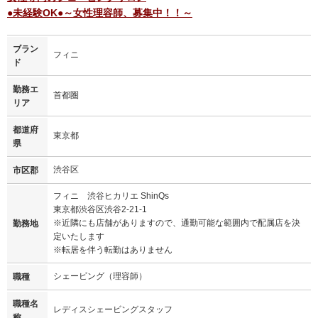
●未経験OK●～女性理容師、募集中！！～
ブラン
フィニ
ド
勤務エ
首都圏
リア
都道府
東京都
県
渋谷区
市区郡
フィニ 渋谷ヒカリエ ShinQs
東京都渋谷区渋谷2-21-1
※近隣にも店舗がありますので、通勤可能な範囲内で配属店を決
勤務地
定いたします
※転居を伴う転勤はありません
シェービング（理容師）
職種
職種名
レディスシェービングスタッフ
称