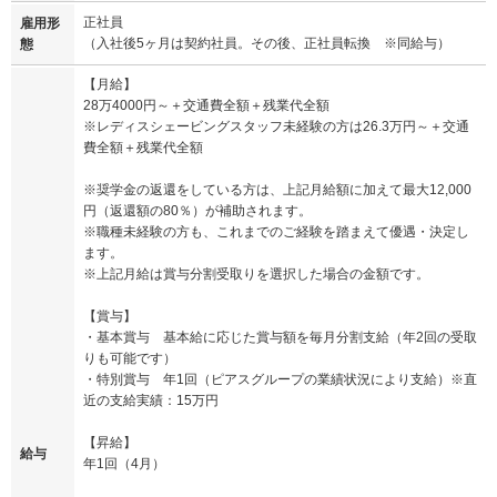
正社員
雇用形
（入社後5ヶ月は契約社員。その後、正社員転換 ※同給与）
態
【月給】
28万4000円～＋交通費全額＋残業代全額
※レディスシェービングスタッフ未経験の方は26.3万円～＋交通
費全額＋残業代全額
※奨学金の返還をしている方は、上記月給額に加えて最大12,000
円（返還額の80％）が補助されます。
※職種未経験の方も、これまでのご経験を踏まえて優遇・決定し
ます。
※上記月給は賞与分割受取りを選択した場合の金額です。
【賞与】
・基本賞与 基本給に応じた賞与額を毎月分割支給（年2回の受取
りも可能です）
・特別賞与 年1回（ピアスグループの業績状況により支給）※直
近の支給実績：15万円
【昇給】
給与
年1回（4月）