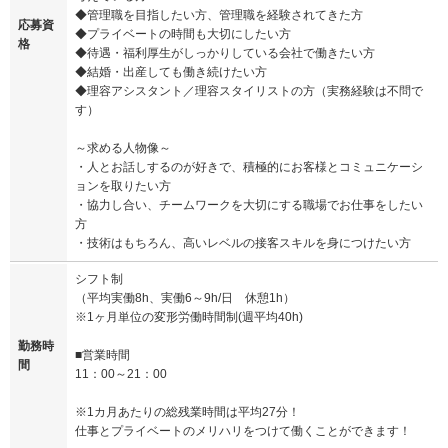
◆管理職を目指したい方、管理職を経験されてきた方
応募資
◆プライベートの時間も大切にしたい方
格
◆待遇・福利厚生がしっかりしている会社で働きたい方
◆結婚・出産しても働き続けたい方
◆理容アシスタント／理容スタイリストの方（実務経験は不問で
す）
～求める人物像～
・人とお話しするのが好きで、積極的にお客様とコミュニケーシ
ョンを取りたい方
・協力し合い、チームワークを大切にする職場でお仕事をしたい
方
・技術はもちろん、高いレベルの接客スキルを身につけたい方
シフト制
（平均実働8h、実働6～9h/日 休憩1h）
※1ヶ月単位の変形労働時間制(週平均40h)
勤務時
■営業時間
間
11：00～21：00
※1カ月あたりの総残業時間は平均27分！
仕事とプライベートのメリハリをつけて働くことができます！