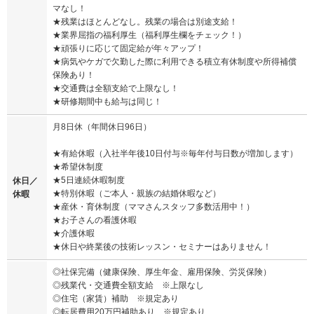
マなし！
★残業はほとんどなし。残業の場合は別途支給！
★業界屈指の福利厚生（福利厚生欄をチェック！）
★頑張りに応じて固定給が年々アップ！
★病気やケガで欠勤した際に利用できる積立有休制度や所得補償
保険あり！
★交通費は全額支給で上限なし！
★研修期間中も給与は同じ！
月8日休（年間休日96日）
★有給休暇（入社半年後10日付与※毎年付与日数が増加します）
★希望休制度
★5日連続休暇制度
休日／
★特別休暇（ご本人・親族の結婚休暇など）
休暇
★産休・育休制度（ママさんスタッフ多数活用中！）
★お子さんの看護休暇
★介護休暇
★休日や終業後の技術レッスン・セミナーはありません！
◎社保完備（健康保険、厚生年金、雇用保険、労災保険）
◎残業代・交通費全額支給 ※上限なし
◎住宅（家賃）補助 ※規定あり
◎転居費用20万円補助あり ※規定あり