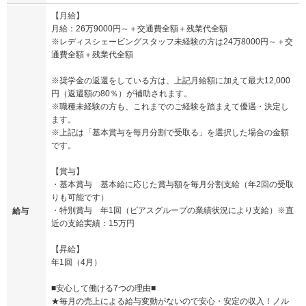
【月給】
月給：26万9000円～＋交通費全額＋残業代全額
※レディスシェービングスタッフ未経験の方は24万8000円～＋交
通費全額＋残業代全額
※奨学金の返還をしている方は、上記月給額に加えて最大12,000
円（返還額の80％）が補助されます。
※職種未経験の方も、これまでのご経験を踏まえて優遇・決定し
ます。
※上記は「基本賞与を毎月分割で受取る」を選択した場合の金額
です。
【賞与】
・基本賞与 基本給に応じた賞与額を毎月分割支給（年2回の受取
りも可能です）
・特別賞与 年1回（ピアスグループの業績状況により支給）※直
給与
近の支給実績：15万円
【昇給】
年1回（4月）
■安心して働ける7つの理由■
★毎月の売上による給与変動がないので安心・安定の収入！ノル