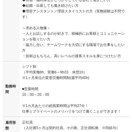
◆結婚・出産しても働き続けたい方
◆理容アシスタント／理容スタイリストの方（実務経験は不問で
す）
～求める人物像～
・人とお話しするのが好きで、積極的にお客様とコミュニケーシ
ョンを取りたい方
・協力し合い、チームワークを大切にする職場でお仕事をしたい
方
・技術はもちろん、高いレベルの接客スキルを身につけたい方
シフト制
（平均実働8h、実働6～9h/日 休憩1h）
※1ヶ月単位の変形労働時間制(週平均40h)
勤務時
■営業時間
間
10：00～20：00
※1カ月あたりの総残業時間は平均27分！
仕事とプライベートのメリハリをつけて働くことができます！
正社員
雇用形
（入社後5ヶ月は契約社員。その後、正社員転換 ※同給与）
態