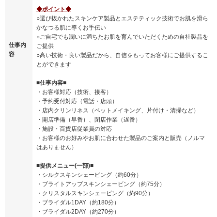
◆ポイント◆
○選び抜かれたスキンケア製品とエステティック技術でお肌を滑ら
かなつる肌に導くお手伝い
○ご自宅でも潤いに満ちたお肌を育んでいただくための自社製品を
仕事内
ご提供
容
○高い技術・良い製品だから、自信をもってお客様にご提供するこ
とができます
■仕事内容■
・お客様対応（技術、接客）
・予約受付対応（電話・店頭）
・店内クリンリネス（ベットメイキング、片付け・清掃など）
・開店準備（早番）、閉店作業（遅番）
・施設・百貨店従業員の対応
・お客様のお好みやお肌に合わせた製品のご案内と販売（ノルマ
はありません）
■提供メニュー(一部)■
・シルクスキンシェービング（約60分）
・ブライトアップスキンシェービング（約75分）
・クリスタルスキンシェービング（約90分）
・ブライダル1DAY（約180分）
・ブライダル2DAY（約270分）