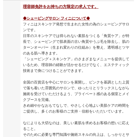
理容師免許をお持ちの方限定の求人です。
◆シェービングサロン フィニについて◆
フィニはスキンケア発想で生まれた女性の為のシェービングサロ
ンです。
日常のスキンケアでは得られない素肌をつくる「角質ケア」が特
長で、シェービングで肌表面の古い角質やうぶ毛を除去し、肌の
ターンオーバー（生まれ変わりの仕組み）を整え、透明感とツヤ
のある肌へ導きます。
「シェービング＋スキンケア」のさまざまなメニューを提供して
いるため、理容師の経験が活かせるだけでなく、エステティック
技術まで身につけることができます。
全国の百貨店を中心にサロンを展開し、ピンクを基調とした上質
で落ち着いた雰囲気のサロンで、ゆったりとリラックスしながら
施術を受けていただけるよう、プライベート感のある個室とメイ
クブースを完備。
きめ細やかなおもてなしで、やさしく心地よい美肌ケアの時間を
ご提供し、多くのお客様のご支持・信頼をいただいています。
なによりも大切なのは、美しい素肌を求めるお客様の想いに応え
ること。
そのために必要な専門知識や施術スキルの向上は、しっかりとサ