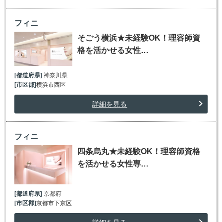
フィニ
そごう横浜★未経験OK！理容師資
格を活かせる女性…
[都道府県]
神奈川県
[市区郡]
横浜市西区
詳細を見る
フィニ
四条烏丸★未経験OK！理容師資格
を活かせる女性専…
[都道府県]
京都府
[市区郡]
京都市下京区