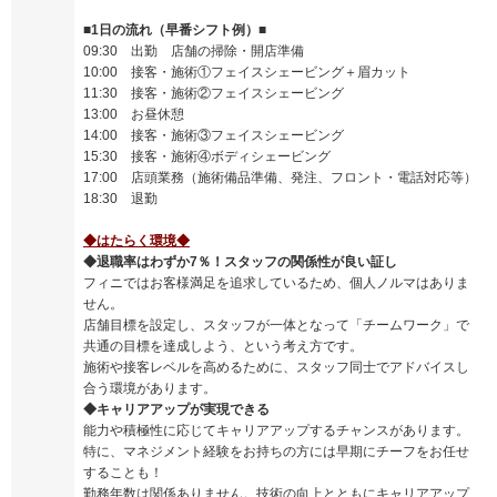
■1日の流れ（早番シフト例）■
09:30 出勤 店舗の掃除・開店準備
10:00 接客・施術①フェイスシェービング＋眉カット
11:30 接客・施術②フェイスシェービング
13:00 お昼休憩
14:00 接客・施術③フェイスシェービング
15:30 接客・施術④ボディシェービング
17:00 店頭業務（施術備品準備、発注、フロント・電話対応等）
18:30 退勤
◆はたらく環境◆
◆退職率はわずか7％！スタッフの関係性が良い証し
フィニではお客様満足を追求しているため、個人ノルマはありま
せん。
店舗目標を設定し、スタッフが一体となって「チームワーク」で
共通の目標を達成しよう、という考え方です。
施術や接客レベルを高めるために、スタッフ同士でアドバイスし
合う環境があります。
◆キャリアアップが実現できる
能力や積極性に応じてキャリアアップするチャンスがあります。
特に、マネジメント経験をお持ちの方には早期にチーフをお任せ
することも！
勤務年数は関係ありません。技術の向上とともにキャリアアップ