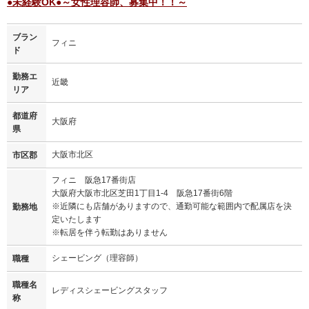
●未経験OK●～女性理容師、募集中！！～
ブラン
フィニ
ド
勤務エ
近畿
リア
都道府
大阪府
県
大阪市北区
市区郡
フィニ 阪急17番街店
大阪府大阪市北区芝田1丁目1-4 阪急17番街6階
※近隣にも店舗がありますので、通勤可能な範囲内で配属店を決
勤務地
定いたします
※転居を伴う転勤はありません
シェービング（理容師）
職種
職種名
レディスシェービングスタッフ
称