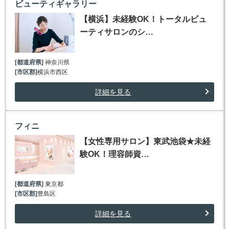
ビューティギャラリー
【横浜】未経験OK！トータルビュ
ーティサロンのシ…
[都道府県]
神奈川県
[市区郡]
横浜市西区
詳細を見る
フィニ
【女性専用サロン】東武池袋★未経
験OK！理容師資…
[都道府県]
東京都
[市区郡]
豊島区
詳細を見る