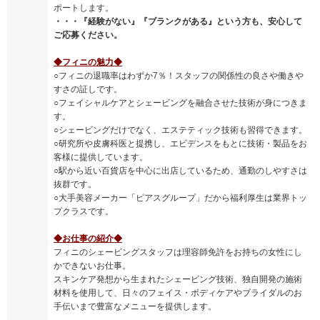
ポートします。
・・・『経験がない』『ブランクがある』という方も、安心して
ご応募ください。
◆フィニの魅力◆
○フィニの退職率はわずか7％！スタッフの関係性の良さや働きや
すさの証しです。
○フェイシャルケアとシェービングを融合させた技術が身につきま
す。
○シェービングだけでなく、エステティック技術も習得できます。
○研究所や皮膚科医と提携し、エビデンスをもとに技術・製品をお
客様に提供しています。
○駅から近い百貨店を中心に出店しているため、通勤のしやすさは
抜群です。
○大手美容メーカー「ピアスグループ」だから福利厚生は業界トッ
プクラスです。
◆お仕事の紹介◆
フィニのシェービングスタッフは理容師免許をお持ちの女性にし
かできないお仕事。
スキンケア発想から生まれたシェービング技術、独自開発の施術
材料を使用して、日々のフェイス・ボディケアやブライダルのお
手伝いまで豊富なメニューを提供します。