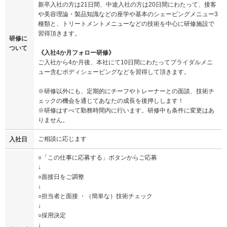
新卒入社の方は21日間、中途入社の方は20日間にわたって、接客
や美容理論・製品知識などの座学や基本のシェービングメニュー3
種類と、トリートメントメニューなどの技術を中心に研修施設で
習得頂きます。
研修に
ついて
《入社4か月フォロー研修》
ご入社から4か月後、本社にて10日間にわたってブライダルメニ
ュー含むボディシェービングなどを習得して頂きます。
※研修以外にも、定期的にチーフやトレーナーとの面談、技術チ
ェックの機会を通じてあなたの成長を後押しします！
※研修はすべて勤務時間内に行います。研修中も条件に変更はあ
りません。
ご相談に応じます
入社日
○「この仕事に応募する」ボタンからご応募
↓
○面接日をご調整
↓
○担当者と面接 ・（簡単な）技術チェック
↓
○採用決定
↓