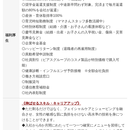
◎奨学金返還支援制度（中途新卒問わず対象。完済まで毎月返還
額の80%を会社が返還）
◎産休・育休取得率100%
◎育児時短勤務制度 （ママさんスタッフ多数活躍中）
◎特別休暇制度（結婚・介護・お子さんの看護休暇など）
◎慶弔見舞金（結婚・出産・お子さんの入学祝い金、傷病・災害
福利厚
見舞金など）
生
◎企業年金基金
◎ハッピーリターン制度（退職者の再雇用制度）
◎異動希望申請制度
◎社員割引（ピアスグループのコスメ製品が特別価格で購入可
能）
◎健康診断・インフルエンザ予防接種 ※全額会社負担
◎働き方相談窓口
◎制服貸与
◎通信教育補助金
◎社内表彰制度
《伸ばせるスキル・キャリアアップ》
◆ただ剃るだけではなく、フェイシャルケアとシェービングを融
合させ、女性の敏感な肌に負担をかけない高水準の技術を身につ
けることができます。
◆入社から6か月間にわたって一つ一つ確実にメニューを習得して