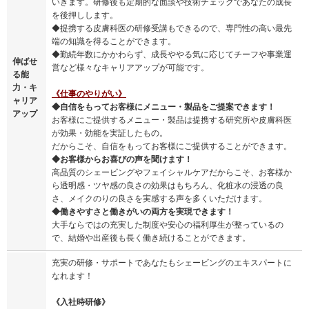
いきます。研修後も定期的な面談や技術チェックであなたの成長
を後押しします。
◆提携する皮膚科医の研修受講もできるので、専門性の高い最先
端の知識を得ることができます。
◆勤続年数にかかわらず、成長ややる気に応じてチーフや事業運
伸ばせ
営など様々なキャリアアップが可能です。
る能
力・キ
《仕事のやりがい》
ャリア
◆自信をもってお客様にメニュー・製品をご提案できます！
アップ
お客様にご提供するメニュー・製品は提携する研究所や皮膚科医
が効果・効能を実証したもの。
だからこそ、自信をもってお客様にご提供することができます。
◆お客様からお喜びの声を聞けます！
高品質のシェービングやフェイシャルケアだからこそ、お客様か
ら透明感・ツヤ感の良さの効果はもちろん、化粧水の浸透の良
さ、メイクのりの良さを実感する声を多くいただけます。
◆働きやすさと働きがいの両方を実現できます！
大手ならではの充実した制度や安心の福利厚生が整っているの
で、結婚や出産後も長く働き続けることができます。
充実の研修・サポートであなたもシェービングのエキスパートに
なれます！
《入社時研修》