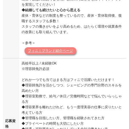
を実現してください！
◆結婚しても続けたいと心から思える
産休・育休などの制度も整っているので、産休・育休取得後、復
職するスタッフも多数！
スタッフの働きがいをより高めるため、はたらく環境や就業条件
の改善にも取り組んでいます。
＜参考＞
フィニ｜ブランド紹介ページ
高校卒以上 / 未経験OK
※理容師免許必須
どれか一つでも当てはまる方はフィニで活躍いただけます！
◆理容師免許を活かしつつ、シェービングの専門分野のスキルを
高めたい方
◆理容室勤務で、給与／休日／労働時間などで悩んでいらっしゃ
る方
◆理容業界を離れたけれど、もう一度理美容の仕事に戻りたいと
考えている方
◆管理職を目指したい方、管理職を経験されてきた方
応募資
◆プライベートの時間も大切にしたい方
格
◆待遇・福利厚生がしっかりしている会社で働きたい方