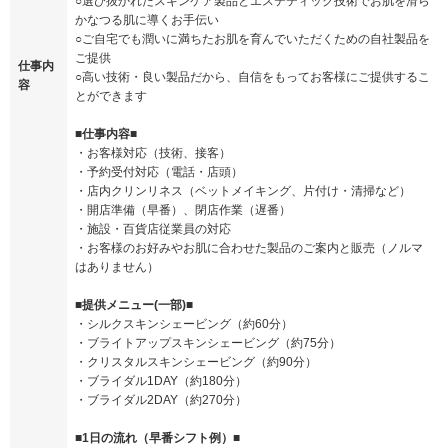
○選び抜かれたスキンケア製品とエステティック技術でお肌を滑ら
かなつる肌に導くお手伝い
○ご自宅でも潤いに満ちたお肌を育んでいただくための自社製品を
ご提供
仕事内
○高い技術・良い製品だから、自信をもってお客様にご提供するこ
容
とができます
■仕事内容■
・お客様対応（技術、接客）
・予約受付対応（電話・店頭）
・店内クリンリネス（ベットメイキング、片付け・清掃など）
・開店準備（早番）、閉店作業（遅番）
・施設・百貨店従業員の対応
・お客様のお好みやお肌に合わせた製品のご案内と販売（ノルマ
はありません）
■提供メニュー(一部)■
・シルクスキンシェービング（約60分）
・ブライトアップスキンシェービング（約75分）
・クリスタルスキンシェービング（約90分）
・ブライダル1DAY（約180分）
・ブライダル2DAY（約270分）
■1日の流れ（早番シフト例）■