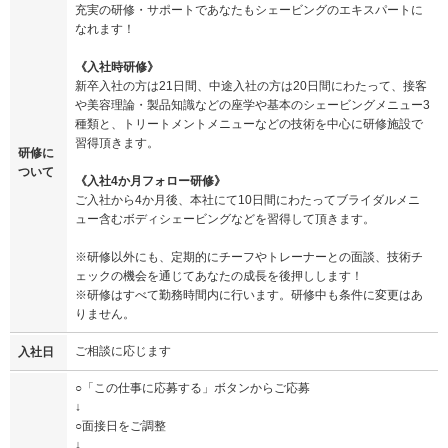
充実の研修・サポートであなたもシェービングのエキスパートに
なれます！
《入社時研修》
新卒入社の方は21日間、中途入社の方は20日間にわたって、接客
や美容理論・製品知識などの座学や基本のシェービングメニュー3
種類と、トリートメントメニューなどの技術を中心に研修施設で
習得頂きます。
研修に
ついて
《入社4か月フォロー研修》
ご入社から4か月後、本社にて10日間にわたってブライダルメニ
ュー含むボディシェービングなどを習得して頂きます。
※研修以外にも、定期的にチーフやトレーナーとの面談、技術チ
ェックの機会を通じてあなたの成長を後押しします！
※研修はすべて勤務時間内に行います。研修中も条件に変更はあ
りません。
ご相談に応じます
入社日
○「この仕事に応募する」ボタンからご応募
↓
○面接日をご調整
↓