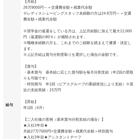
【月給】
26万9000円～＋交通費全額＋残業代全額
※レディスシェービングスタッフ未経験の方は24.8万円～＋交通
費全額＋残業代全額
※奨学金の返還をしている方は、上記月給額に加えて最大12,000
円（返還額の80％）が補助されます。
※職種未経験の方も、これまでのご経験を踏まえて優遇・決定し
ます。
※上記月給は賞与分割受取りを選択した場合の金額です。
【賞与】
・基本賞与 基本給に応じた賞与額を毎月分割支給（年2回の受取
りも可能です）
・特別賞与 年1回（ピアスグループの業績状況により支給）※直
近の支給実績：15万円
【昇給】
給与
年1回（4月）
【ご入社後の実例（基本賞与分割支給の場合）】
★入社2年目★
月給27万7000円+交通費全額＋残業代全額＋特別賞与
★入社3年目★アシスタントチーフ