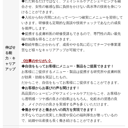
◆ただ剃るだけではなく、フェイシャルケアとシェービングを融
合させ、女性の敏感な肌に負担をかけない高水準の技術を身につ
けることができます。
◆入社から6か月間にわたって一つ一つ確実にメニューを習得して
いきます。研修後も定期的な面談や技術チェックであなたの成長
を後押しします。
◆提携する皮膚科医の研修受講もできるので、専門性の高い最先
端の知識を得ることができます。
◆勤続年数にかかわらず、成長ややる気に応じてチーフや事業運
伸ばせ
営など様々なキャリアアップが可能です。
る能
力・キ
《仕事のやりがい》
ャリア
◆自信をもってお客様にメニュー・製品をご提案できます！
アップ
お客様にご提供するメニュー・製品は提携する研究所や皮膚科医
が効果・効能を実証したもの。
だからこそ、自信をもってお客様にご提供することができます。
◆お客様からお喜びの声を聞けます！
高品質のシェービングやフェイシャルケアだからこそ、お客様か
ら透明感・ツヤ感の良さの効果はもちろん、化粧水の浸透の良
さ、メイクのりの良さを実感する声を多くいただけます。
◆働きやすさと働きがいの両方を実現できます！
大手ならではの充実した制度や安心の福利厚生が整っているの
で、結婚や出産後も長く働き続けることができます。