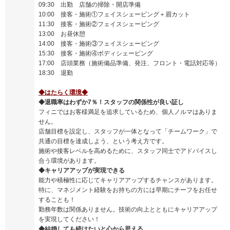
09:30 出勤 店舗の掃除・開店準備
10:00 接客・施術①フェイスシェービング＋眉カット
11:30 接客・施術②フェイスシェービング
13:00 お昼休憩
14:00 接客・施術③フェイスシェービング
15:30 接客・施術④ボディシェービング
17:00 店頭業務（施術備品準備、発注、フロント・電話対応等）
18:30 退勤
◆はたらく環境◆
◆退職率はわずか7％！スタッフの関係性が良い証し
フィニではお客様満足を追求しているため、個人ノルマはありま
せん。
店舗目標を設定し、スタッフが一体となって「チームワーク」で
共通の目標を達成しよう、という考え方です。
施術や接客レベルを高めるために、スタッフ同士でアドバイスし
合う環境があります。
◆キャリアアップが実現できる
能力や積極性に応じてキャリアアップするチャンスがあります。
特に、マネジメント経験をお持ちの方には早期にチーフをお任せ
することも！
勤務年数は関係ありません。技術の向上とともにキャリアアップ
を実現してください！
◆結婚しても続けたいと心から思える