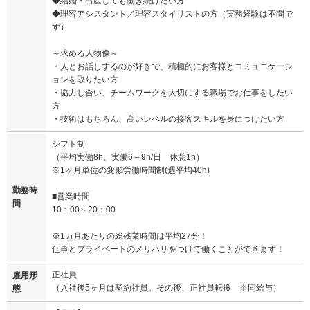
◆結婚・出産しても働き続けたい方
◆理容アシスタント／理容スタイリストの方（実務経験は不問で
す）
～求める人物像～
・人とお話しするのが好きで、積極的にお客様とコミュニケーシ
ョンを取りたい方
・協力し合い、チームワークを大切にする職場でお仕事をしたい
方
・技術はもちろん、高いレベルの接客スキルを身につけたい方
シフト制
（平均実働8h、実働6～9h/日 休憩1h）
※1ヶ月単位の変形労働時間制(週平均40h)
勤務時
■営業時間
間
10：00～20：00
※1カ月あたりの総残業時間は平均27分！
仕事とプライベートのメリハリをつけて働くことができます！
正社員
雇用形
（入社後5ヶ月は契約社員。その後、正社員転換 ※同給与）
態