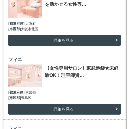
を活かせる女性専…
[都道府県]
大阪府
[市区郡]
大阪市北区
詳細を見る
フィニ
【女性専用サロン】東武池袋★未経
験OK！理容師資…
[都道府県]
東京都
[市区郡]
豊島区
詳細を見る
フィニ