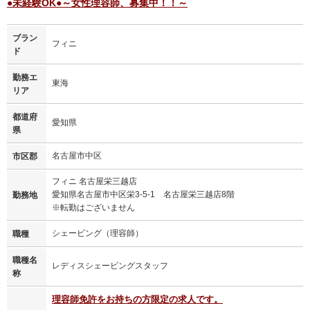
●未経験OK●～女性理容師、募集中！！～
ブラン
フィニ
ド
勤務エ
東海
リア
都道府
愛知県
県
名古屋市中区
市区郡
フィニ 名古屋栄三越店
愛知県名古屋市中区栄3-5-1 名古屋栄三越店8階
勤務地
※転勤はございません
シェービング（理容師）
職種
職種名
レディスシェービングスタッフ
称
理容師免許をお持ちの方限定の求人です。