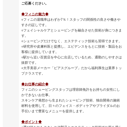
ご応募ください。
◆フィニの魅力◆
○フィニの退職率はわずか7％！スタッフの関係性の良さや働きや
すさの証しです。
○フェイシャルケアとシェービングを融合させた技術が身につきま
す。
○シェービングだけでなく、エステティック技術も習得できます。
○研究所や皮膚科医と提携し、エビデンスをもとに技術・製品をお
客様に提供しています。
○駅から近い百貨店を中心に出店しているため、通勤のしやすさは
抜群です。
○大手美容メーカー「ピアスグループ」だから福利厚生は業界トッ
プクラスです。
◆お仕事の紹介◆
フィニのシェービングスタッフは理容師免許をお持ちの女性にし
かできないお仕事。
スキンケア発想から生まれたシェービング技術、独自開発の施術
材料を使用して、日々のフェイス・ボディケアやブライダルのお
手伝いまで豊富なメニューを提供します。
◆ポイント◆