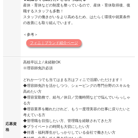
産休・育休などの制度も整っているので、産休・育休取得後、復
職するスタッフも多数！
スタッフの働きがいをより高めるため、はたらく環境や就業条件
の改善にも取り組んでいます。
＜参考＞
フィニ｜ブランド紹介ページ
高校卒以上 / 未経験OK
※理容師免許必須
どれか一つでも当てはまる方はフィニで活躍いただけます！
◆理容師免許を活かしつつ、シェービングの専門分野のスキルを
高めたい方
◆理容室勤務で、給与／休日／労働時間などで悩んでいらっしゃ
る方
◆理容業界を離れたけれど、もう一度理美容の仕事に戻りたいと
考えている方
◆管理職を目指したい方、管理職を経験されてきた方
応募資
◆プライベートの時間も大切にしたい方
格
◆待遇・福利厚生がしっかりしている会社で働きたい方