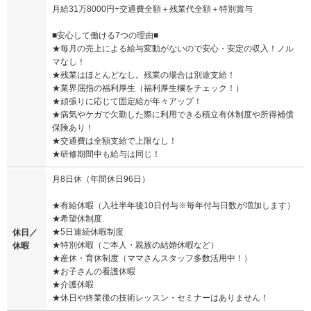
月給31万8000円+交通費全額＋残業代全額＋特別賞与
■安心して働ける7つの理由■
★毎月の売上による給与変動がないので安心・安定の収入！ノル
マなし！
★残業はほとんどなし。残業の場合は別途支給！
★業界屈指の福利厚生（福利厚生欄をチェック！）
★頑張りに応じて固定給が年々アップ！
★病気やケガで欠勤した際に利用できる積立有休制度や所得補償
保険あり！
★交通費は全額支給で上限なし！
★研修期間中も給与は同じ！
月8日休（年間休日96日）
★有給休暇（入社半年後10日付与※毎年付与日数が増加します）
★希望休制度
★5日連続休暇制度
休日／
★特別休暇（ご本人・親族の結婚休暇など）
休暇
★産休・育休制度（ママさんスタッフ多数活用中！）
★お子さんの看護休暇
★介護休暇
★休日や終業後の技術レッスン・セミナーはありません！