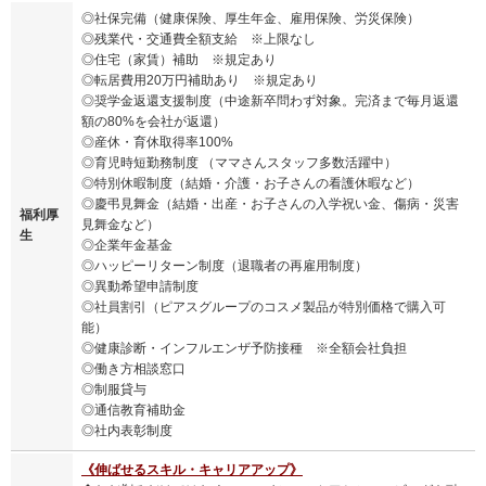
◎社保完備（健康保険、厚生年金、雇用保険、労災保険）
◎残業代・交通費全額支給 ※上限なし
◎住宅（家賃）補助 ※規定あり
◎転居費用20万円補助あり ※規定あり
◎奨学金返還支援制度（中途新卒問わず対象。完済まで毎月返還
額の80%を会社が返還）
◎産休・育休取得率100%
◎育児時短勤務制度 （ママさんスタッフ多数活躍中）
◎特別休暇制度（結婚・介護・お子さんの看護休暇など）
◎慶弔見舞金（結婚・出産・お子さんの入学祝い金、傷病・災害
福利厚
見舞金など）
生
◎企業年金基金
◎ハッピーリターン制度（退職者の再雇用制度）
◎異動希望申請制度
◎社員割引（ピアスグループのコスメ製品が特別価格で購入可
能）
◎健康診断・インフルエンザ予防接種 ※全額会社負担
◎働き方相談窓口
◎制服貸与
◎通信教育補助金
◎社内表彰制度
《伸ばせるスキル・キャリアアップ》