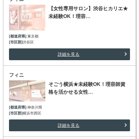
【女性専用サロン】渋谷ヒカリエ★
未経験OK！理容…
[都道府県]
東京都
[市区郡]
渋谷区
詳細を見る
フィニ
そごう横浜★未経験OK！理容師資
格を活かせる女性…
[都道府県]
神奈川県
[市区郡]
横浜市西区
詳細を見る