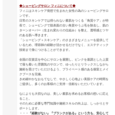
◆シェービングサロン フィニについて◆
フィニはスキンケア発想で生まれた女性の為のシェービングサロ
ンです。
日常のスキンケアでは得られない素肌をつくる「角質ケア」が特
長で、シェービングで肌表面の古い角質やうぶ毛を除去し、肌の
ターンオーバー（生まれ変わりの仕組み）を整え、透明感とツヤ
のある肌へ導きます。
「シェービング＋スキンケア」のさまざまなメニューを提供して
いるため、理容師の経験が活かせるだけでなく、エステティック
技術まで身につけることができます。
全国の百貨店を中心にサロンを展開し、ピンクを基調とした上質
で落ち着いた雰囲気のサロンで、ゆったりとリラックスしながら
施術を受けていただけるよう、プライベート感のある個室とメイ
クブースを完備。
きめ細やかなおもてなしで、やさしく心地よい美肌ケアの時間を
ご提供し、多くのお客様のご支持・信頼をいただいています。
なによりも大切なのは、美しい素肌を求めるお客様の想いに応え
ること。
そのために必要な専門知識や施術スキルの向上は、しっかりとサ
ポートします。
・・・『経験がない』『ブランクがある』という方も、安心して