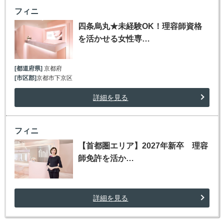
フィニ
四条烏丸★未経験OK！理容師資格
を活かせる女性専…
[都道府県]
京都府
[市区郡]
京都市下京区
詳細を見る
フィニ
【首都圏エリア】2027年新卒 理容
師免許を活か…
詳細を見る