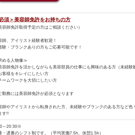
必須＞美容師免許をお持ちの方
美容師免許取得予定の方はご相談ください）
容師、アイリスト経験者歓迎！
経験・ブランクありの方もご応募可能です！
求める人物像≫
美容師免許を活かしながらも美容部員の仕事にも興味のある方（未経験
お客様をキレイにしたい方
チームワークを大切にしたい方
ご勤務には美容師免許が必須となります
容師やアイリストから転身された方、未経験やブランクのある方など色
す!!
30～20:30※
番・遅番のシフト制です。（平均実働7.5h、休憩1.5h）