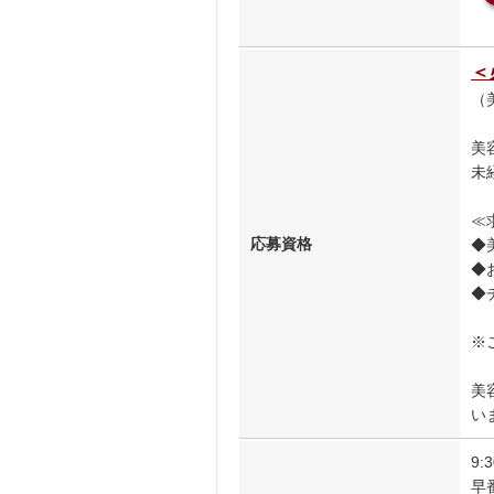
＜
（
美
未
≪
応募資格
◆
◆
◆
※
美
いま
9:
早