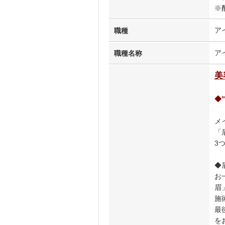
※
ア
職種
ア
職種名称
美
◆
メ
「
3
◆
お
眉
施
最
を