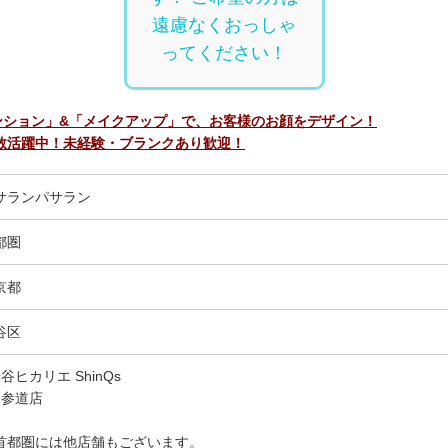
遠慮なくおっしゃ
ってください！
ンション」&「メイクアップ」で、お客様のお顔をデザイン！
数活躍中！未経験・ブランクあり歓迎！
サランパサラン
都圏
京都
谷区
谷ヒカリエ ShinQs
表参道店
首都圏には他店舗もございます。