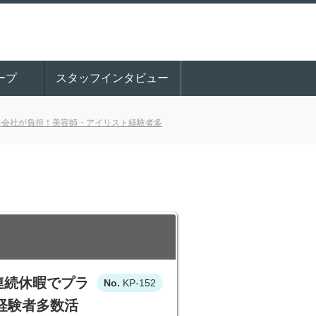
ープ
スタッフインタビュー
を会社が負担！美容師・アイリスト経験者多
連続休暇でプラ
KP-152
経験者多数活