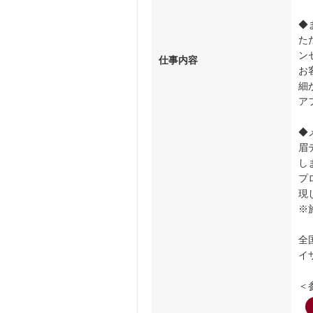
◆
た
ン
仕事内容
お
細
ア
◆
眉
し
プ
現
※
全
イ
＜