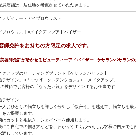
配属店舗は、居住地を考慮させていただきます。
イデザイナー・アイブロウリスト
イブロウリスト×メイクアップアドバイザー
容師免許をお持ちの方限定の求人です。
”美容師免許が活かせるビューティーアドバイザー” ケサランパサランの
イクアップのリーディングブランド【ケサランパサラン】
眉デザイン」×「まつげエクステンション」×「メイクアップ」
つの技術でお客様の「なりたい顔」をデザインするお仕事です！
眉デザイン
一人おひとりの顔立ちを詳しく分析し「似合う」を越えて、顔立ちを最
」をご提案します。
術はカットと毛抜き、シェイバーを使用します。
後にご自宅での描き方などを、わかりやすくお伝えしお客様ご自身でも
お渡ししています。