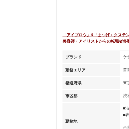
「アイブロウ」&「まつげエクステ
美容師・アイリストからの転職者多
ケ
ブランド
首
勤務エリア
東
都道府県
渋
市区郡
■渋
■
勤務地
※