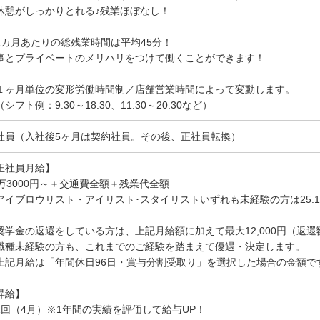
休憩がしっかりとれる♪残業ほぼなし！
1カ月あたりの総残業時間は平均45分！
事とプライベートのメリハリをつけて働くことができます！
１ヶ月単位の変形労働時間制／店舗営業時間によって変動します。
フト例：9:30～18:30、11:30～20:30など）
社員（入社後5ヶ月は契約社員。その後、正社員転換）
正社員月給】
7万3000円～＋交通費全額＋残業代全額
アイブロウリスト・アイリスト･スタイリストいずれも未経験の方は25.
奨学金の返還をしている方は、上記月給額に加えて最大12,000円（返還
職種未経験の方も、これまでのご経験を踏まえて優遇・決定します。
上記月給は「年間休日96日・賞与分割受取り」を選択した場合の金額で
昇給】
1回（4月）※1年間の実績を評価して給与UP！