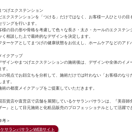
まつげエクステンション
だエクステンションを「つける」だけではなく、お客様一人ひとりの目
セリングを行います。
客様の目の形や骨格を考慮して色々な長さ・太さ・カールのエクステン
かく相談した上で最終的なデザインを決定します。
フターケアとしてまつげの健康状態をお伝えし、ホームケアなどのアド
メイクアップ
デザインやまつげエクステンションの施術後は、デザインや全体のイメ
ます。
ロの視点でお顔立ちを分析して、施術だけでは叶わない「お客様のなり
します。
施術の都度メイクアップをご提案していただきます。
国百貨店や直営店で店舗を展開しているケサランパサランは、『美容師
ザー』として目元施術と化粧品販売のプロフェッショナルとして活躍で
参考＞
ケサランパサランWEBサイト