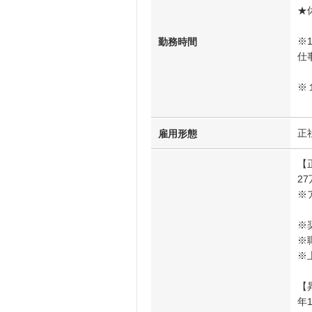
★
※
勤務時間
仕
※
（シ
正
雇用形態
【
2
※
※
※
※
【
年