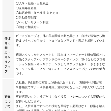
◯入学・結婚・出産祝金
◯企業年金基金
◯転居費用・住宅補助(規定あり)
◯異動希望制度
◯ハッピーリターン制度
◯働き方相談窓口
ピアスグループは、他の美容関連企業と異なり、自社で製造から流
伸ば
通まですべてを手掛け、さまざまなブランド・製品を展開していま
せる
す。
能
力・
店頭スタッフからスタートし、現在はマネージャーや研修講師とし
キャ
て働くスタッフや、ブランドのマーケティング、SNSなどのプロモ
リア
ーション担当へキャリアチェンジしたスタッフも多く、さまざまな
アッ
キャリアを築くことができるのも、ピアスグループならではの魅力
プ
です。
入社後、約3週間の充実した研修があります。（研修中も同給与）
研修施設でマナーや美容知識、施術技術をしっかり学んでいただき
ます。
専任講師のもと、技術だけでなく接客・マナーについても基礎から
研修
習得いただけます。
につ
また、入社研修ですべての技術を習得する必要はなく、段階を踏ん
いて
で習得できる研修プログラムが組まれています。