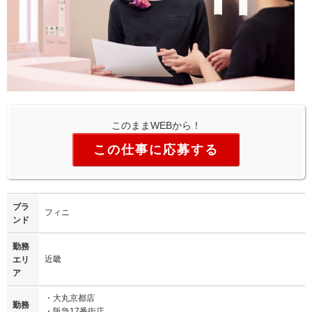
このままWEBから！
この仕事に応募する
ブラ
フィニ
ンド
勤務
近畿
エリ
ア
・大丸京都店
勤務
・阪急17番街店