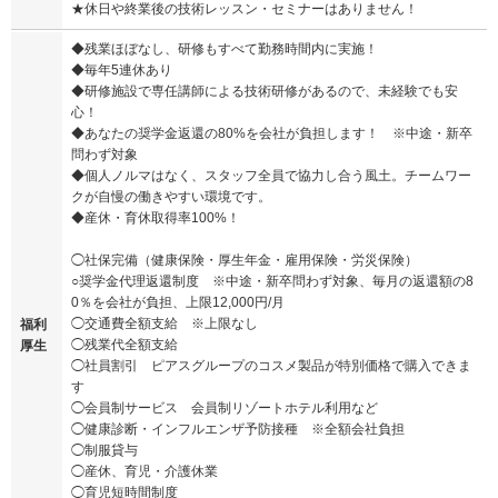
★休日や終業後の技術レッスン・セミナーはありません！
◆残業ほぼなし、研修もすべて勤務時間内に実施！
◆毎年5連休あり
◆研修施設で専任講師による技術研修があるので、未経験でも安
心！
◆あなたの奨学金返還の80%を会社が負担します！ ※中途・新卒
問わず対象
◆個人ノルマはなく、スタッフ全員で協力し合う風土。チームワー
クが自慢の働きやすい環境です。
◆産休・育休取得率100%！
◯社保完備（健康保険・厚生年金・雇用保険・労災保険）
○奨学金代理返還制度 ※中途・新卒問わず対象、毎月の返還額の8
0％を会社が負担、上限12,000円/月
◯交通費全額支給 ※上限なし
福利
◯残業代全額支給
厚生
◯社員割引 ピアスグループのコスメ製品が特別価格で購入できま
す
◯会員制サービス 会員制リゾートホテル利用など
◯健康診断・インフルエンザ予防接種 ※全額会社負担
◯制服貸与
◯産休、育児・介護休業
◯育児短時間制度