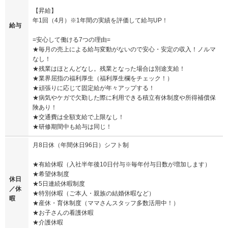
【昇給】
年1回（4月）※1年間の実績を評価して給与UP！
給与
=安心して働ける7つの理由=
★毎月の売上による給与変動がないので安心・安定の収入！ノルマ
なし！
★残業はほとんどなし。残業となった場合は別途支給！
★業界屈指の福利厚生（福利厚生欄をチェック！）
★頑張りに応じて固定給が年々アップする！
★病気やケガで欠勤した際に利用できる積立有休制度や所得補償保
険あり！
★交通費は全額支給で上限なし！
★研修期間中も給与は同じ！
月8日休（年間休日96日）シフト制
★有給休暇（入社半年後10日付与※毎年付与日数が増加します）
★希望休制度
休日
★5日連続休暇制度
／休
★特別休暇（ご本人・親族の結婚休暇など）
暇
★産休・育休制度（ママさんスタッフ多数活用中！）
★お子さんの看護休暇
★介護休暇