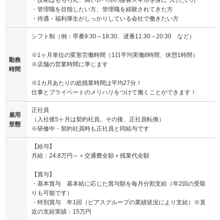
・技術はもちろん、高いレベルの接客スキルを身につけたい方
・管理職を目指したい方、管理職を経験されてきた方
・待遇・福利厚生がしっかりしている会社で働きたい方
シフト制（例：早番9:30～18:30、遅番11:30～20:30 など）
※1ヶ月単位の変形労働時間（1日平均実働8時間、休憩1時間）
勤務
※店舗の営業時間に準じます
時間
※1カ月あたりの総残業時間は平均27分！
仕事とプライベートのメリハリをつけて働くことができます！
正社員
雇用
（入社後5ヶ月は契約社員。その後、正社員転換）
形態
※研修中・契約社員時も正社員と同給与です
【給与】
月給：24.8万円～＋交通費全額＋残業代全額
【賞与】
・基本賞与 基本給に応じた賞与額を毎月分割支給（年2回の受取
りも可能です）
・特別賞与 年1回（ピアスグループの業績状況により支給）※直
近の支給実績：15万円