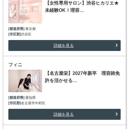
【女性専用サロン】渋谷ヒカリエ★
未経験OK！理容…
[都道府県]
東京都
[市区郡]
渋谷区
詳細を見る
フィニ
【名古屋栄】2027年新卒 理容師免
許を活かせる…
[都道府県]
愛知県
[市区郡]
名古屋市中村区
詳細を見る