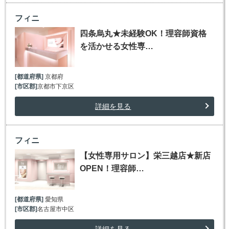
フィニ
四条烏丸★未経験OK！理容師資格
を活かせる女性専…
[都道府県]
京都府
[市区郡]
京都市下京区
詳細を見る
フィニ
【女性専用サロン】栄三越店★新店
OPEN！理容師…
[都道府県]
愛知県
[市区郡]
名古屋市中区
詳細を見る