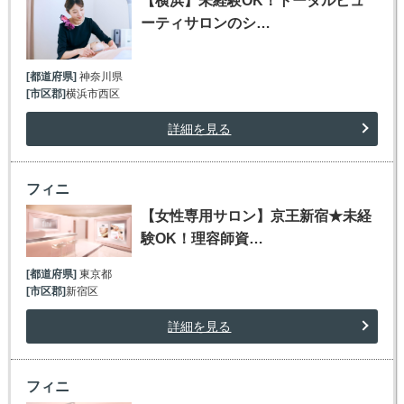
【横浜】未経験OK！トータルビュ
ーティサロンのシ…
[都道府県]
神奈川県
[市区郡]
横浜市西区
詳細を見る
フィニ
【女性専用サロン】京王新宿★未経
験OK！理容師資…
[都道府県]
東京都
[市区郡]
新宿区
詳細を見る
フィニ