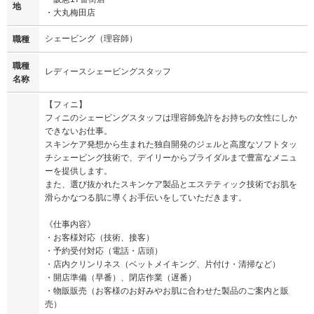
地
・大丸梅田店
シェービング（理容師）
職種
職種
レディースシェービングスタッフ
名称
【フィニ】
フィニのシェービングスタッフは理容師免許をお持ちの女性にしか
できないお仕事。
スキンケア発想から生まれた独自開発のジェルと高度なソフトタッ
チシェービング技術で、デイリーからブライダルまで豊富なメニュ
ーを提供します。
また、選び抜かれたスキンケア製品とエステティック技術でお肌を
滑らかなつる肌に導くお手伝いをしていただきます。
《仕事内容》
・お客様対応（技術、接客）
・予約受付対応（電話・店頭）
・店内クリンリネス（ベットメイキング、片付け・清掃など）
・開店準備（早番）、閉店作業（遅番）
・物販販売（お客様のお好みやお肌に合わせた製品のご案内と販
売）