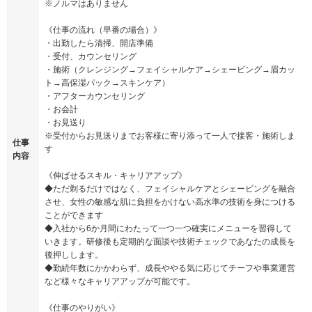
※ノルマはありません
《仕事の流れ（早番の場合）》
・出勤したら清掃、開店準備
・受付、カウンセリング
・施術（クレンジング→フェイシャルケア→シェービング→眉カッ
ト→高保湿パック→スキンケア）
・アフターカウンセリング
・お会計
・お見送り
※受付からお見送りまでお客様に寄り添って一人で接客・施術しま
仕事
す
内容
《伸ばせるスキル・キャリアアップ》
◆ただ剃るだけではなく、フェイシャルケアとシェービングを融合
させ、女性の敏感な肌に負担をかけない高水準の技術を身につける
ことができます
◆入社から6か月間にわたって一つ一つ確実にメニューを習得して
いきます。研修後も定期的な面談や技術チェックであなたの成長を
後押しします。
◆勤続年数にかかわらず、成長ややる気に応じてチーフや事業運営
など様々なキャリアアップが可能です。
《仕事のやりがい》