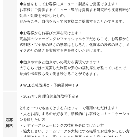
◆自信をもってお客様にメニュー・製品をご提案できます！
お客様にご提供するメニュー・製品は提携する研究所や皮膚科医が
効果・効能を実証したもの。
だからこそ、自信をもってお客様にご提供することができます。
◆お客様からお喜びの声を聞けます！
高品質のシェービングやフェイシャルケアだからこそ、お客様から
透明感・ツヤ感の良さの効果はもちろん、化粧水の浸透の良さ、メ
イクのりの良さを実感する声を多くいただけます。
◆働きやすさと働きがいの両方を実現できます！
大手ならではの充実した制度や安心の福利厚生が整っているので、
結婚や出産後も長く働き続けることができます。
★WEB会社説明会・予約受付中！★
・2027年3月 理容師免許取得予定者
どれか一つでも当てはまる方はフィニで活躍いただけます！
・人とお話しするのが好きで、積極的にお客様とコミュニケーショ
ンを取りたい方
応募
・レディースシェービングの技術を身につけたい方
資格
・協力し合い、チームワークを大切にする職場でお仕事をしたい方