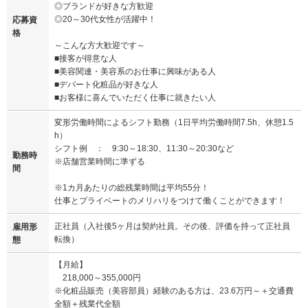
◎ブランドが好きな方歓迎
◎20～30代女性が活躍中！
応募資
格
～こんな方大歓迎です～
■接客が得意な人
■美容関連・美容系のお仕事に興味がある人
■デパート化粧品が好きな人
■お客様に喜んでいただく仕事に就きたい人
変形労働時間によるシフト勤務（1日平均労働時間7.5h、休憩1.5
h）
シフト例 ： 9:30～18:30、11:30～20:30など
勤務時
※店舗営業時間に準ずる
間
※1カ月あたりの総残業時間は平均55分！
仕事とプライベートのメリハリをつけて働くことができます！
正社員（入社後5ヶ月は契約社員。その後、評価を持って正社員
雇用形
転換）
態
【月給】
218,000～355,000円
※化粧品販売（美容部員）経験のある方は、23.6万円～＋交通費
全額＋残業代全額