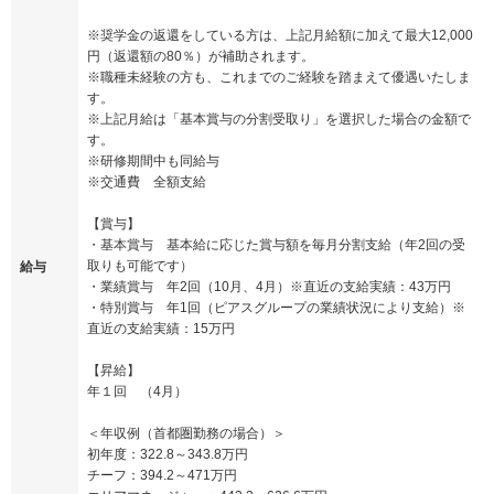
※奨学金の返還をしている方は、上記月給額に加えて最大12,000
円（返還額の80％）が補助されます。
※職種未経験の方も、これまでのご経験を踏まえて優遇いたしま
す。
※上記月給は「基本賞与の分割受取り」を選択した場合の金額で
す。
※研修期間中も同給与
※交通費 全額支給
【賞与】
・基本賞与 基本給に応じた賞与額を毎月分割支給（年2回の受
取りも可能です）
給与
・業績賞与 年2回（10月、4月）※直近の支給実績：43万円
・特別賞与 年1回（ピアスグループの業績状況により支給）※
直近の支給実績：15万円
【昇給】
年１回 （4月）
＜年収例（首都圏勤務の場合）＞
初年度：322.8～343.8万円
チーフ：394.2～471万円