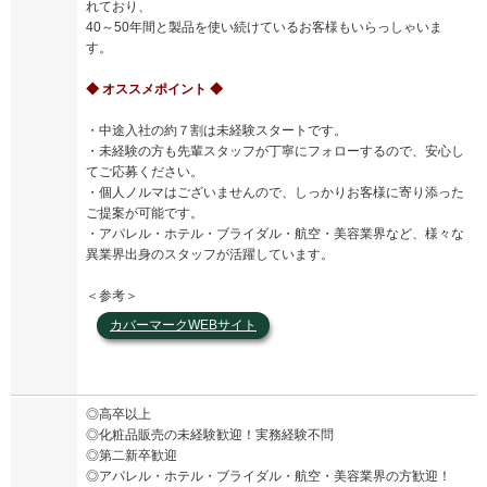
れており、
40～50年間と製品を使い続けているお客様もいらっしゃいま
す。
◆ オススメポイント ◆
・中途入社の約７割は未経験スタートです。
・未経験の方も先輩スタッフが丁寧にフォローするので、安心し
てご応募ください。
・個人ノルマはございませんので、しっかりお客様に寄り添った
ご提案が可能です。
・アパレル・ホテル・ブライダル・航空・美容業界など、様々な
異業界出身のスタッフが活躍しています。
＜参考＞
カバーマークWEBサイト
◎高卒以上
◎化粧品販売の未経験歓迎！実務経験不問
◎第二新卒歓迎
◎アパレル・ホテル・ブライダル・航空・美容業界の方歓迎！