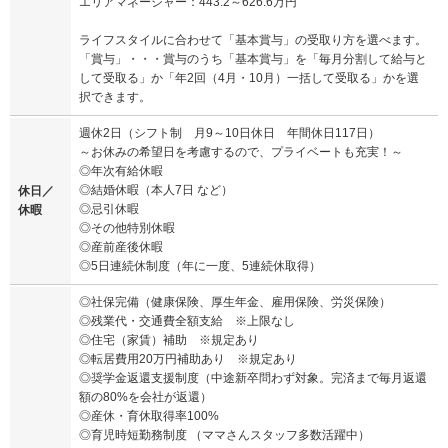
エリアマネージャー：443.2～626.6万円
ライフスタイルに合わせて「基本賞与」の受取り方を選べます。
「賞与」・・・賞与のうち「基本賞与」を「毎月分割して給与と
して受取る」か「年2回（4月・10月）一括して受取る」かを選
択できます。
週休2日（シフト制 月9～10日休日 年間休日117日）
～お休みの希望日を考慮するので、プライベートも充実！～
◎年次有給休暇
◎結婚休暇（本人7日 など）
休日／
◎忌引休暇
休暇
◎その他特別休暇
◎産前産後休暇
◎5日連続休制度（年に一度、5連続休取得）
◎社保完備（健康保険、厚生年金、雇用保険、労災保険）
◎残業代・交通費全額支給 ※上限なし
◎住宅（家賃）補助 ※規定あり
◎転居費用20万円補助あり ※規定あり
◎奨学金返還支援制度（中途新卒問わず対象。完済まで毎月返還
額の80%を会社が返還）
◎産休・育休取得率100%
◎育児時短勤務制度 （ママさんスタッフ多数活躍中）