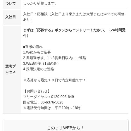
しっかり研修します。
ついて
入社日：応相談（入社日より東京または大阪またはwebでの研修
入社日
あり）
まずは「応募する」ボタンからエントリーください。（24時間受
付）
■選考の流れ
1.Webからご応募
2.書類選考後、1～3営業日以内にご連絡
3.WEB面接（1回のみ）
選考プ
4.採用決定のご連絡
ロセス
※応募から最短１０日で内定可能です！
【お問い合わせ】
フリーダイヤル：0120-003-649
固定電話：06-6376-5628
※電話受付時間は、平日10時～18時
このままWEBから！