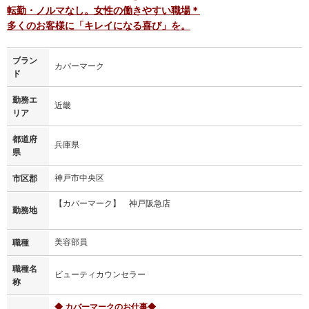
転勤・ノルマなし。女性の働きやすい職場＊
多くのお客様に「キレイになる喜び」を。
ブラン
カバーマーク
ド
勤務エ
近畿
リア
都道府
兵庫県
県
神戸市中央区
市区郡
【カバーマーク】 神戸阪急店
勤務地
美容部員
職種
職種名
ビューティカウンセラー
称
◆ カバーマークのお仕事◆