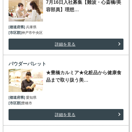
7月16日入社募集【難波・心斎橋/美
容部員】理想…
[都道府県]
兵庫県
[市区郡]
神戸市中央区
詳細を見る
パウダーパレット
★豊橋カルミア★化粧品から健康食
品まで取り扱う美…
[都道府県]
愛知県
[市区郡]
豊橋市
詳細を見る