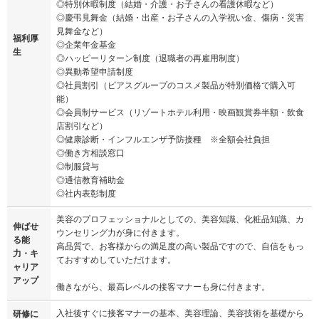
◎特別休暇制度（結婚・介護・お子さんの看護休暇など）
◎慶弔見舞金（結婚・出産・お子さんの入学祝い金、傷病・災害
見舞金など）
福利厚
◎企業年金基金
生
◎ハッピーリターン制度（退職者の再雇用制度）
◎異動希望申請制度
◎社員割引（ピアスグループのコスメ製品が特別価格で購入可
能）
◎会員制サービス（リゾートホテル利用・映画観賞券半額・飲食
店割引など）
◎健康診断・インフルエンザ予防接種 ※全額会社負担
◎働き方相談窓口
◎制服貸与
◎通信教育補助金
◎社内表彰制度
美容のプロフェッショナルとしての、美容知識、化粧品知識、カ
伸ばせ
ウンセリング力が身に付きます。
る能
高品質で、お客様からの満足度の高い製品ですので、自信をもっ
力・キ
ておすすめしていただけます。
ャリア
アップ
働きながら、最高レベルの接客マナーも身に付きます。
入社後すぐに接客マナーの基本、美容理論、美容技術を基礎から
研修に