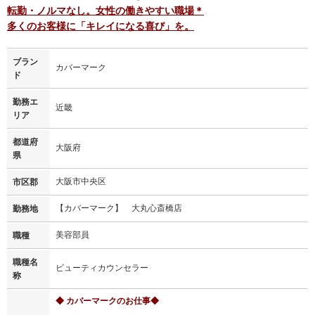
転勤・ノルマなし。女性の働きやすい職場＊
多くのお客様に「キレイになる喜び」を。
ブラン
カバーマーク
ド
勤務エ
近畿
リア
都道府
大阪府
県
大阪市中央区
市区郡
【カバーマーク】 大丸心斎橋店
勤務地
美容部員
職種
職種名
ビューティカウンセラー
称
◆ カバーマークのお仕事◆