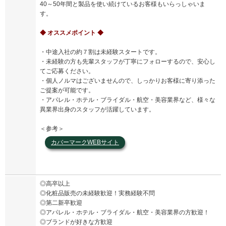
40～50年間と製品を使い続けているお客様もいらっしゃいま
す。
◆ オススメポイント ◆
・中途入社の約７割は未経験スタートです。
・未経験の方も先輩スタッフが丁寧にフォローするので、安心し
てご応募ください。
・個人ノルマはございませんので、しっかりお客様に寄り添った
ご提案が可能です。
・アパレル・ホテル・ブライダル・航空・美容業界など、様々な
異業界出身のスタッフが活躍しています。
＜参考＞
カバーマークWEBサイト
◎高卒以上
◎化粧品販売の未経験歓迎！実務経験不問
◎第二新卒歓迎
◎アパレル・ホテル・ブライダル・航空・美容業界の方歓迎！
◎ブランドが好きな方歓迎