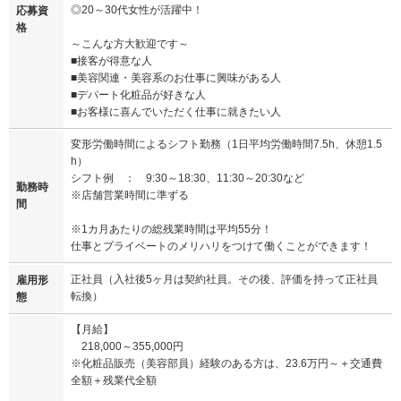
◎20～30代女性が活躍中！
応募資
格
～こんな方大歓迎です～
■接客が得意な人
■美容関連・美容系のお仕事に興味がある人
■デパート化粧品が好きな人
■お客様に喜んでいただく仕事に就きたい人
変形労働時間によるシフト勤務（1日平均労働時間7.5h、休憩1.5
h）
シフト例 ： 9:30～18:30、11:30～20:30など
勤務時
※店舗営業時間に準ずる
間
※1カ月あたりの総残業時間は平均55分！
仕事とプライベートのメリハリをつけて働くことができます！
正社員（入社後5ヶ月は契約社員。その後、評価を持って正社員
雇用形
転換）
態
【月給】
218,000～355,000円
※化粧品販売（美容部員）経験のある方は、23.6万円～＋交通費
全額＋残業代全額