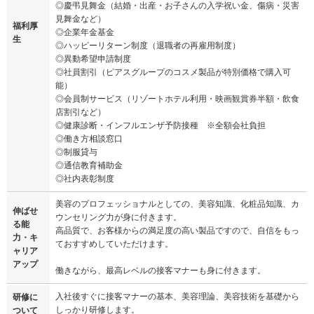
◎慶弔見舞金（結婚・出産・お子さんの入学祝い金、傷病・災害
見舞金など）
福利厚
◎企業年金基金
生
◎ハッピーリターン制度（退職者の再雇用制度）
◎異動希望申請制度
◎社員割引（ピアスグループのコスメ製品が特別価格で購入可
能）
◎会員制サービス（リゾートホテル利用・映画観賞券半額・飲食
店割引など）
◎健康診断・インフルエンザ予防接種 ※全額会社負担
◎働き方相談窓口
◎制服貸与
◎通信教育補助金
◎社内表彰制度
美容のプロフェッショナルとしての、美容知識、化粧品知識、カ
伸ばせ
ウンセリング力が身に付きます。
る能
高品質で、お客様からの満足度の高い製品ですので、自信をもっ
力・キ
ておすすめしていただけます。
ャリア
アップ
働きながら、最高レベルの接客マナーも身に付きます。
入社後すぐに接客マナーの基本、美容理論、美容技術を基礎から
研修に
しっかり研修します。
ついて