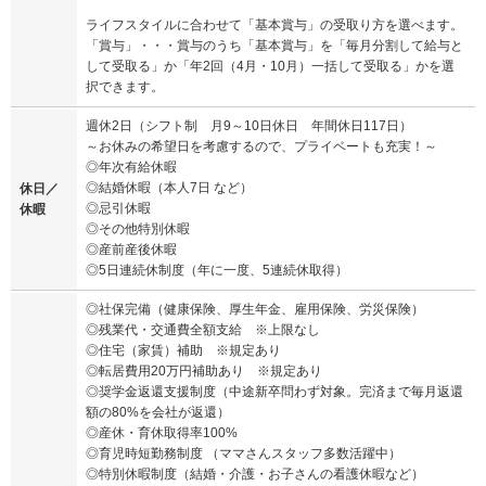
ライフスタイルに合わせて「基本賞与」の受取り方を選べます。
「賞与」・・・賞与のうち「基本賞与」を「毎月分割して給与と
して受取る」か「年2回（4月・10月）一括して受取る」かを選
択できます。
週休2日（シフト制 月9～10日休日 年間休日117日）
～お休みの希望日を考慮するので、プライベートも充実！～
◎年次有給休暇
◎結婚休暇（本人7日 など）
休日／
◎忌引休暇
休暇
◎その他特別休暇
◎産前産後休暇
◎5日連続休制度（年に一度、5連続休取得）
◎社保完備（健康保険、厚生年金、雇用保険、労災保険）
◎残業代・交通費全額支給 ※上限なし
◎住宅（家賃）補助 ※規定あり
◎転居費用20万円補助あり ※規定あり
◎奨学金返還支援制度（中途新卒問わず対象。完済まで毎月返還
額の80%を会社が返還）
◎産休・育休取得率100%
◎育児時短勤務制度 （ママさんスタッフ多数活躍中）
◎特別休暇制度（結婚・介護・お子さんの看護休暇など）