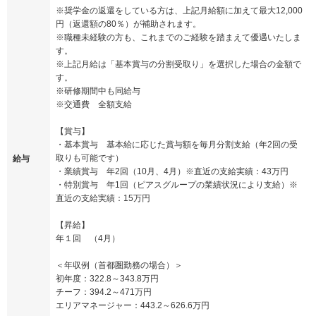
※奨学金の返還をしている方は、上記月給額に加えて最大12,000
円（返還額の80％）が補助されます。
※職種未経験の方も、これまでのご経験を踏まえて優遇いたしま
す。
※上記月給は「基本賞与の分割受取り」を選択した場合の金額で
す。
※研修期間中も同給与
※交通費 全額支給
【賞与】
・基本賞与 基本給に応じた賞与額を毎月分割支給（年2回の受
取りも可能です）
給与
・業績賞与 年2回（10月、4月）※直近の支給実績：43万円
・特別賞与 年1回（ピアスグループの業績状況により支給）※
直近の支給実績：15万円
【昇給】
年１回 （4月）
＜年収例（首都圏勤務の場合）＞
初年度：322.8～343.8万円
チーフ：394.2～471万円
エリアマネージャー：443.2～626.6万円