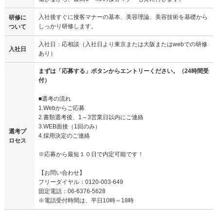
入社後すぐに接客マナーの基本、美容理論、美容技術を基礎から
研修に
しっかり研修します。
ついて
入社日：応相談（入社日より東京または大阪またはwebでの研修
入社日
あり）
まずは「応募する」ボタンからエントリーください。（24時間受
付）
■選考の流れ
1.Webからご応募
2.書類選考後、1～3営業日以内にご連絡
3.WEB面接（1回のみ）
選考プ
4.採用決定のご連絡
ロセス
※応募から最短１０日で内定可能です！
【お問い合わせ】
フリーダイヤル：0120-003-649
固定電話：06-6376-5628
※電話受付時間は、平日10時～18時