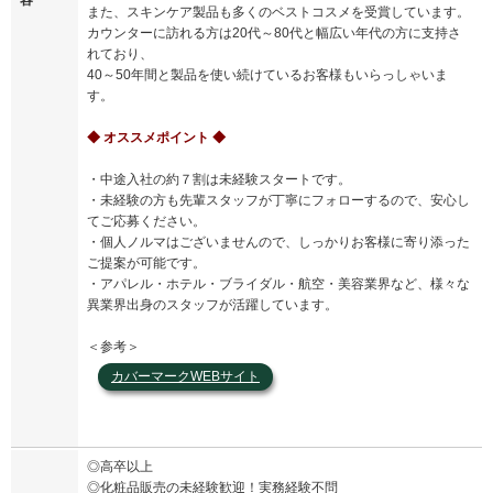
また、スキンケア製品も多くのベストコスメを受賞しています。
カウンターに訪れる方は20代～80代と幅広い年代の方に支持さ
れており、
40～50年間と製品を使い続けているお客様もいらっしゃいま
す。
◆ オススメポイント ◆
・中途入社の約７割は未経験スタートです。
・未経験の方も先輩スタッフが丁寧にフォローするので、安心し
てご応募ください。
・個人ノルマはございませんので、しっかりお客様に寄り添った
ご提案が可能です。
・アパレル・ホテル・ブライダル・航空・美容業界など、様々な
異業界出身のスタッフが活躍しています。
＜参考＞
カバーマークWEBサイト
◎高卒以上
◎化粧品販売の未経験歓迎！実務経験不問