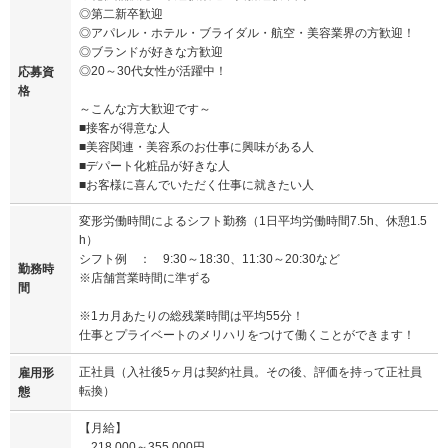
◎第二新卒歓迎
◎アパレル・ホテル・ブライダル・航空・美容業界の方歓迎！
◎ブランドが好きな方歓迎
◎20～30代女性が活躍中！
応募資
格
～こんな方大歓迎です～
■接客が得意な人
■美容関連・美容系のお仕事に興味がある人
■デパート化粧品が好きな人
■お客様に喜んでいただく仕事に就きたい人
変形労働時間によるシフト勤務（1日平均労働時間7.5h、休憩1.5
h）
シフト例 ： 9:30～18:30、11:30～20:30など
勤務時
※店舗営業時間に準ずる
間
※1カ月あたりの総残業時間は平均55分！
仕事とプライベートのメリハリをつけて働くことができます！
正社員（入社後5ヶ月は契約社員。その後、評価を持って正社員
雇用形
転換）
態
【月給】
218,000～355,000円