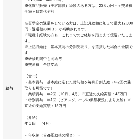
※化粧品販売（美容部員）経験のある方は、23.6万円～＋交通費
全額＋残業代全額
※奨学金の返還をしている方は、上記月給額に加えて最大12,000
円（返還額の80％）が補助されます。
※職種未経験の方も、これまでのご経験を踏まえて優遇いたしま
す。
※上記月給は「基本賞与の分割受取り」を選択した場合の金額で
す。
※研修期間中も同給与
※交通費 全額支給
【賞与】
・基本賞与 基本給に応じた賞与額を毎月分割支給（年2回の受
取りも可能です）
給与
・業績賞与 年2回（10月、4月）※直近の支給実績：43万円
・特別賞与 年1回（ピアスグループの業績状況により支給）※
直近の支給実績：15万円
【昇給】
年１回 （4月）
＜年収例（首都圏勤務の場合）＞