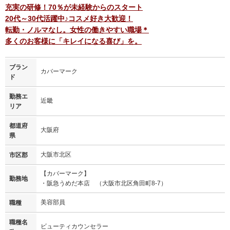
充実の研修！70％が未経験からのスタート
20代～30代活躍中♪コスメ好き大歓迎！
転勤・ノルマなし。女性の働きやすい職場＊
多くのお客様に「キレイになる喜び」を。
ブラン
カバーマーク
ド
勤務エ
近畿
リア
都道府
大阪府
県
大阪市北区
市区郡
【カバーマーク】
勤務地
・阪急うめだ本店 （大阪市北区角田町8-7）
美容部員
職種
職種名
ビューティカウンセラー