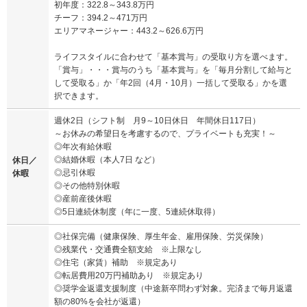
初年度：322.8～343.8万円
チーフ：394.2～471万円
エリアマネージャー：443.2～626.6万円
ライフスタイルに合わせて「基本賞与」の受取り方を選べます。
「賞与」・・・賞与のうち「基本賞与」を「毎月分割して給与と
して受取る」か「年2回（4月・10月）一括して受取る」かを選
択できます。
週休2日（シフト制 月9～10日休日 年間休日117日）
～お休みの希望日を考慮するので、プライベートも充実！～
◎年次有給休暇
◎結婚休暇（本人7日 など）
休日／
◎忌引休暇
休暇
◎その他特別休暇
◎産前産後休暇
◎5日連続休制度（年に一度、5連続休取得）
◎社保完備（健康保険、厚生年金、雇用保険、労災保険）
◎残業代・交通費全額支給 ※上限なし
◎住宅（家賃）補助 ※規定あり
◎転居費用20万円補助あり ※規定あり
◎奨学金返還支援制度（中途新卒問わず対象。完済まで毎月返還
額の80%を会社が返還）