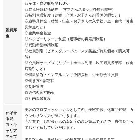
◎産休・育休取得率100%
◎育児時短勤務制度 （ママさんスタッフ多数活躍中）
◎特別休暇制度（結婚・介護・お子さんの看護休暇など）
◎慶弔見舞金（結婚・出産・お子さんの入学祝い金、傷病・災害
見舞金など）
福利厚
◎企業年金基金
生
◎ハッピーリターン制度（退職者の再雇用制度）
◎異動希望申請制度
◎社員割引（ピアスグループのコスメ製品が特別価格で購入可
能）
◎会員制サービス（リゾートホテル利用・映画観賞券半額・飲食
店割引など）
◎健康診断・インフルエンザ予防接種 ※全額会社負担
◎働き方相談窓口
◎制服貸与
◎通信教育補助金
◎社内表彰制度
美容のプロフェッショナルとしての、美容知識、化粧品知識、カ
伸ばせ
ウンセリング力が身に付きます。
る能
高品質で、お客様からの満足度の高い製品ですので、自信をもっ
力・キ
ておすすめしていただけます。
ャリア
アップ
働きながら、最高レベルの接客マナーも身に付きます。