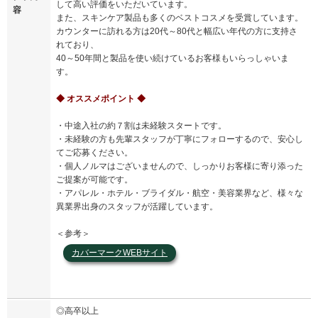
して高い評価をいただいています。
容
また、スキンケア製品も多くのベストコスメを受賞しています。
カウンターに訪れる方は20代～80代と幅広い年代の方に支持さ
れており、
40～50年間と製品を使い続けているお客様もいらっしゃいま
す。
◆ オススメポイント ◆
・中途入社の約７割は未経験スタートです。
・未経験の方も先輩スタッフが丁寧にフォローするので、安心し
てご応募ください。
・個人ノルマはございませんので、しっかりお客様に寄り添った
ご提案が可能です。
・アパレル・ホテル・ブライダル・航空・美容業界など、様々な
異業界出身のスタッフが活躍しています。
＜参考＞
カバーマークWEBサイト
◎高卒以上