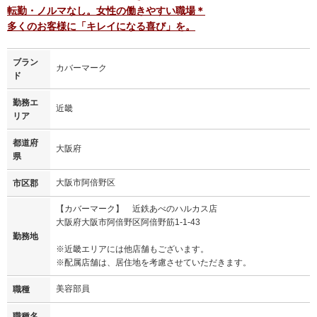
転勤・ノルマなし。女性の働きやすい職場＊
多くのお客様に「キレイになる喜び」を。
ブラン
カバーマーク
ド
勤務エ
近畿
リア
都道府
大阪府
県
大阪市阿倍野区
市区郡
【カバーマーク】 近鉄あべのハルカス店
大阪府大阪市阿倍野区阿倍野筋1-1-43
勤務地
※近畿エリアには他店舗もございます。
※配属店舗は、居住地を考慮させていただきます。
美容部員
職種
職種名