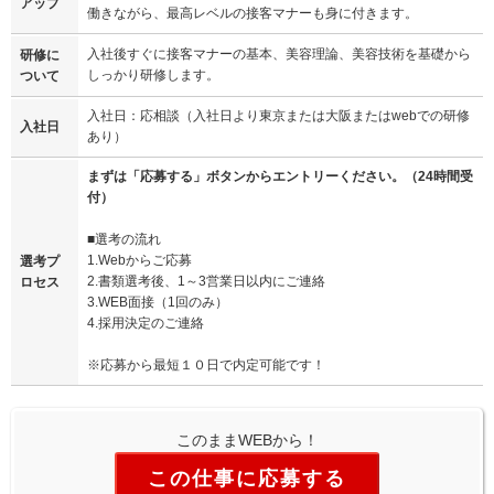
アップ
働きながら、最高レベルの接客マナーも身に付きます。
入社後すぐに接客マナーの基本、美容理論、美容技術を基礎から
研修に
しっかり研修します。
ついて
入社日：応相談（入社日より東京または大阪またはwebでの研修
入社日
あり）
まずは「応募する」ボタンからエントリーください。（24時間受
付）
■選考の流れ
1.Webからご応募
選考プ
2.書類選考後、1～3営業日以内にご連絡
ロセス
3.WEB面接（1回のみ）
4.採用決定のご連絡
※応募から最短１０日で内定可能です！
このままWEBから！
この仕事に応募する