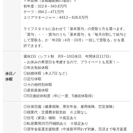
＜年収例（首都圏勤務の場合）＞
初年度：322.8～343.8万円
チーフ：394.2～471万円
エリアマネージャー：443.2～626.6万円
ライフスタイルに合わせて「基本賞与」の受取り方を選べます。
「賞与」・・・賞与のうち「基本賞与」を「毎月分割して給与と
して受取る」か「年2回（4月・10月）一括して受取る」かを選
択できます。
週休2日（シフト制 月9～10日休日 年間休日117日）
～お休みの希望日を考慮するので、プライベートも充実！～
◎年次有給休暇
◎結婚休暇（本人7日 など）
休日／
◎忌引休暇
休暇
◎その他特別休暇
◎産前産後休暇
◎5日連続休制度（年に一度、5連続休取得）
◎社保完備（健康保険、厚生年金、雇用保険、労災保険）
◎残業代・交通費全額支給 ※上限なし
◎住宅（家賃）補助 ※規定あり
◎転居費用20万円補助あり ※規定あり
◎奨学金返還支援制度（中途新卒問わず対象。完済まで毎月返還