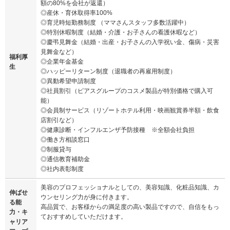
額の80%を会社が返還）
◎産休・育休取得率100%
◎育児時短勤務制度 （ママさんスタッフ多数活躍中）
◎特別休暇制度（結婚・介護・お子さんの看護休暇など）
◎慶弔見舞金（結婚・出産・お子さんの入学祝い金、傷病・災害
見舞金など）
福利厚
◎企業年金基金
生
◎ハッピーリターン制度（退職者の再雇用制度）
◎異動希望申請制度
◎社員割引（ピアスグループのコスメ製品が特別価格で購入可
能）
◎会員制サービス（リゾートホテル利用・映画観賞券半額・飲食
店割引など）
◎健康診断・インフルエンザ予防接種 ※全額会社負担
◎働き方相談窓口
◎制服貸与
◎通信教育補助金
◎社内表彰制度
美容のプロフェッショナルとしての、美容知識、化粧品知識、カ
伸ばせ
ウンセリング力が身に付きます。
る能
高品質で、お客様からの満足度の高い製品ですので、自信をもっ
力・キ
ておすすめしていただけます。
ャリア