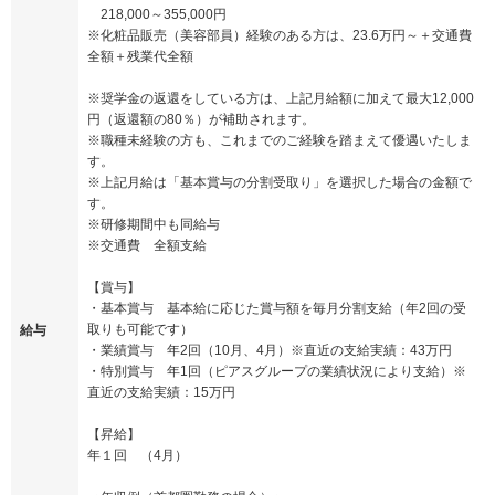
218,000～355,000円
※化粧品販売（美容部員）経験のある方は、23.6万円～＋交通費
全額＋残業代全額
※奨学金の返還をしている方は、上記月給額に加えて最大12,000
円（返還額の80％）が補助されます。
※職種未経験の方も、これまでのご経験を踏まえて優遇いたしま
す。
※上記月給は「基本賞与の分割受取り」を選択した場合の金額で
す。
※研修期間中も同給与
※交通費 全額支給
【賞与】
・基本賞与 基本給に応じた賞与額を毎月分割支給（年2回の受
取りも可能です）
給与
・業績賞与 年2回（10月、4月）※直近の支給実績：43万円
・特別賞与 年1回（ピアスグループの業績状況により支給）※
直近の支給実績：15万円
【昇給】
年１回 （4月）