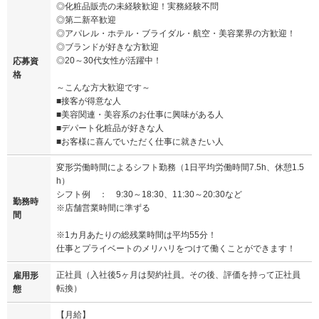
◎化粧品販売の未経験歓迎！実務経験不問
◎第二新卒歓迎
◎アパレル・ホテル・ブライダル・航空・美容業界の方歓迎！
◎ブランドが好きな方歓迎
◎20～30代女性が活躍中！
応募資
格
～こんな方大歓迎です～
■接客が得意な人
■美容関連・美容系のお仕事に興味がある人
■デパート化粧品が好きな人
■お客様に喜んでいただく仕事に就きたい人
変形労働時間によるシフト勤務（1日平均労働時間7.5h、休憩1.5
h）
シフト例 ： 9:30～18:30、11:30～20:30など
勤務時
※店舗営業時間に準ずる
間
※1カ月あたりの総残業時間は平均55分！
仕事とプライベートのメリハリをつけて働くことができます！
正社員（入社後5ヶ月は契約社員。その後、評価を持って正社員
雇用形
転換）
態
【月給】