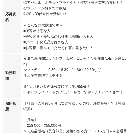
◎アパレル・ホテル・ブライダル・航空・美容業界の方歓迎！
◎ブランドが好きな方歓迎
◎20～30代女性が活躍中！
応募資
格
～こんな方大歓迎です～
■接客が得意な人
■美容関連・美容系のお仕事に興味がある人
■デパート化粧品が好きな人
■お客様に喜んでいただく仕事に就きたい人
変形労働時間によるシフト勤務（1日平均労働時間7.5h、休憩1.5
h）
シフト例 ： 9:30～18:30、11:30～20:30など
勤務時
※店舗営業時間に準ずる
間
※1カ月あたりの総残業時間は平均55分！
仕事とプライベートのメリハリをつけて働くことができます！
正社員（入社後5ヶ月は契約社員。その後、評価を持って正社員
雇用形
転換）
態
【月給】
218,000～355,000円
※化粧品販売（美容部員）経験のある方は、23.6万円～＋交通費