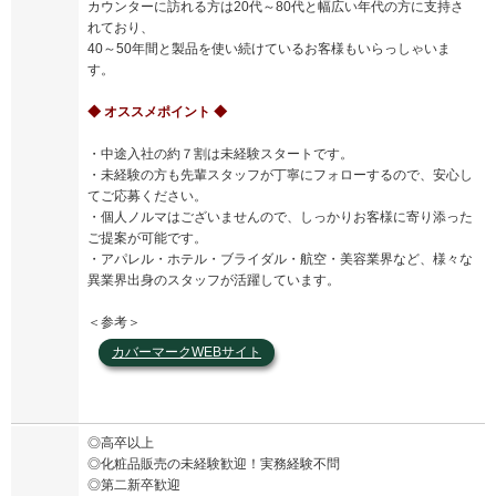
カウンターに訪れる方は20代～80代と幅広い年代の方に支持さ
れており、
40～50年間と製品を使い続けているお客様もいらっしゃいま
す。
◆ オススメポイント ◆
・中途入社の約７割は未経験スタートです。
・未経験の方も先輩スタッフが丁寧にフォローするので、安心し
てご応募ください。
・個人ノルマはございませんので、しっかりお客様に寄り添った
ご提案が可能です。
・アパレル・ホテル・ブライダル・航空・美容業界など、様々な
異業界出身のスタッフが活躍しています。
＜参考＞
カバーマークWEBサイト
◎高卒以上
◎化粧品販売の未経験歓迎！実務経験不問
◎第二新卒歓迎