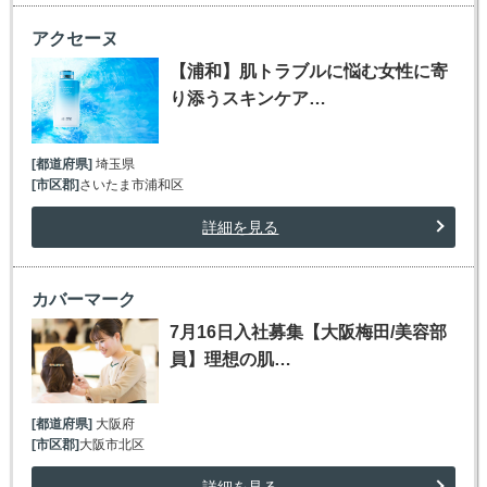
アクセーヌ
【浦和】肌トラブルに悩む女性に寄
り添うスキンケア…
[都道府県]
埼玉県
[市区郡]
さいたま市浦和区
詳細を見る
カバーマーク
7月16日入社募集【大阪梅田/美容部
員】理想の肌…
[都道府県]
大阪府
[市区郡]
大阪市北区