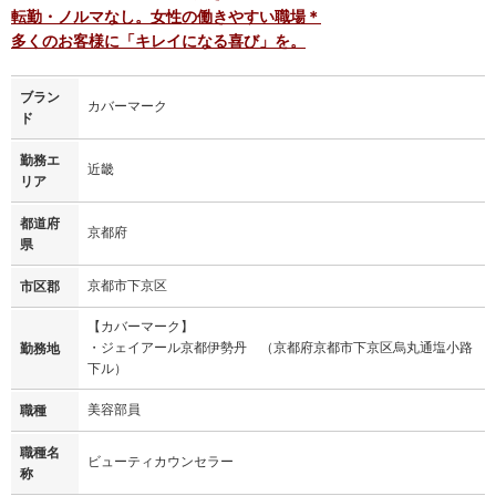
転勤・ノルマなし。女性の働きやすい職場＊
多くのお客様に「キレイになる喜び」を。
ブラン
カバーマーク
ド
勤務エ
近畿
リア
都道府
京都府
県
京都市下京区
市区郡
【カバーマーク】
・ジェイアール京都伊勢丹 （京都府京都市下京区烏丸通塩小路
勤務地
下ル）
美容部員
職種
職種名
ビューティカウンセラー
称