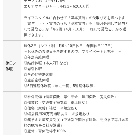
チーフ：394.2～471万円
エリアマネージャー：443.2～626.6万円
ライフスタイルに合わせて「基本賞与」の受取り方を選べます。
「賞与」・・・賞与のうち「基本賞与」を「毎月分割して給与と
して受取る」か「年2回（4月・10月）一括して受取る」かを選
択できます。
週休2日（シフト制 月9～10日休日 年間休日117日）
～お休みの希望日を考慮するので、プライベートも充実！～
◎年次有給休暇
◎結婚休暇（本人7日 など）
休日／
◎忌引休暇
休暇
◎その他特別休暇
◎産前産後休暇
◎5日連続休制度（年に一度、5連続休取得）
◎社保完備（健康保険、厚生年金、雇用保険、労災保険）
◎残業代・交通費全額支給 ※上限なし
◎住宅（家賃）補助 ※規定あり
◎転居費用20万円補助あり ※規定あり
◎奨学金返還支援制度（中途新卒問わず対象。完済まで毎月返還
額の80%を会社が返還）
◎産休・育休取得率100%