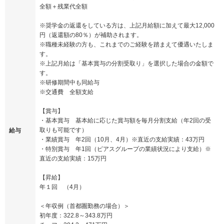
全額＋残業代全額
※奨学金の返還をしている方は、上記月給額に加えて最大12,000
円（返還額の80％）が補助されます。
※職種未経験の方も、これまでのご経験を踏まえて優遇いたしま
す。
※上記月給は「基本賞与の分割受取り」を選択した場合の金額で
す。
※研修期間中も同給与
※交通費 全額支給
【賞与】
・基本賞与 基本給に応じた賞与額を毎月分割支給（年2回の受
取りも可能です）
給与
・業績賞与 年2回（10月、4月）※直近の支給実績：43万円
・特別賞与 年1回（ピアスグループの業績状況により支給）※
直近の支給実績：15万円
【昇給】
年１回 （4月）
＜年収例（首都圏勤務の場合）＞
初年度：322.8～343.8万円