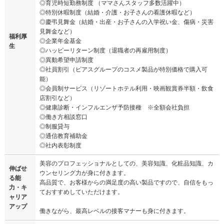
◎育児時短勤務制度 （ママさんスタッフ多数活躍中）
◎特別休暇制度（結婚・介護・お子さんの看護休暇など）
◎慶弔見舞金（結婚・出産・お子さんの入学祝い金、傷病・災害
見舞金など）
福利厚
◎企業年金基金
生
◎ハッピーリターン制度（退職者の再雇用制度）
◎異動希望申請制度
◎社員割引（ピアスグループのコスメ製品が特別価格で購入可
能）
◎会員制サービス（リゾートホテル利用・映画観賞券半額・飲食
店割引など）
◎健康診断・インフルエンザ予防接種 ※全額会社負担
◎働き方相談窓口
◎制服貸与
◎通信教育補助金
◎社内表彰制度
美容のプロフェッショナルとしての、美容知識、化粧品知識、カ
伸ばせ
ウンセリング力が身に付きます。
る能
高品質で、お客様からの満足度の高い製品ですので、自信をもっ
力・キ
ておすすめしていただけます。
ャリア
アップ
働きながら、最高レベルの接客マナーも身に付きます。