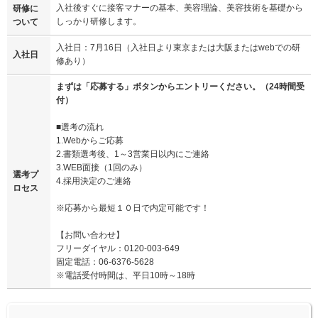
入社後すぐに接客マナーの基本、美容理論、美容技術を基礎から
研修に
しっかり研修します。
ついて
入社日：7月16日（入社日より東京または大阪またはwebでの研
入社日
修あり）
まずは「応募する」ボタンからエントリーください。（24時間受
付）
■選考の流れ
1.Webからご応募
2.書類選考後、1～3営業日以内にご連絡
3.WEB面接（1回のみ）
選考プ
4.採用決定のご連絡
ロセス
※応募から最短１０日で内定可能です！
【お問い合わせ】
フリーダイヤル：0120-003-649
固定電話：06-6376-5628
※電話受付時間は、平日10時～18時